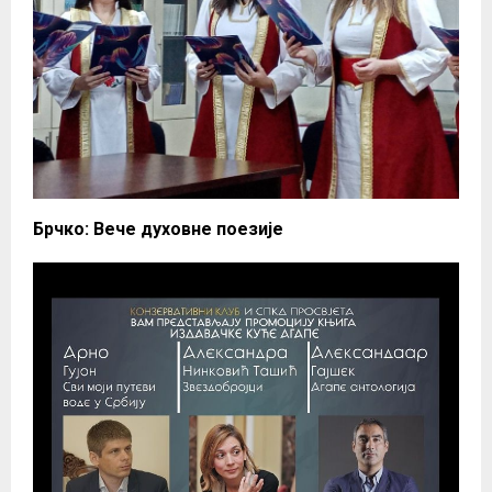
Брчко: Вече духовне поезије