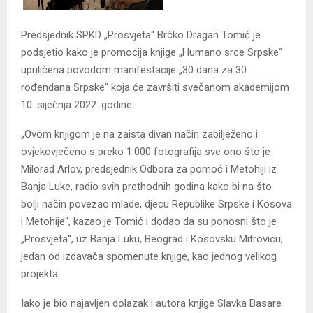
Predsjednik SPKD „Prosvjeta“ Brčko Dragan Tomić je
podsjetio kako je promocija knjige „Humano srce Srpske“
upriličena povodom manifestacije „30 dana za 30
rođendana Srpske“ koja će završiti svečanom akademijom
10. siječnja 2022. godine.
„Ovom knjigom je na zaista divan način zabilježeno i
ovjekovječeno s preko 1.000 fotografija sve ono što je
Milorad Arlov, predsjednik Odbora za pomoć i Metohiji iz
Banja Luke, radio svih prethodnih godina kako bi na što
bolji način povezao mlade, djecu Republike Srpske i Kosova
i Metohije“, kazao je Tomić i dodao da su ponosni što je
„Prosvjeta“, uz Banja Luku, Beograd i Kosovsku Mitrovicu,
jedan od izdavača spomenute knjige, kao jednog velikog
projekta.
Iako je bio najavljen dolazak i autora knjige Slavka Basare