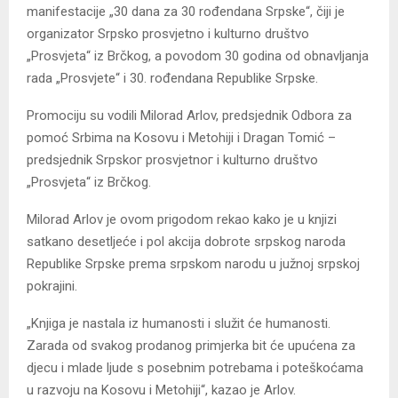
manifestacije „30 dana za 30 rođendana Srpske“, čiji je
organizator Srpsko prosvjetno i kulturno društvo
„Prosvjeta“ iz Brčkog, a povodom 30 godina od obnavljanja
rada „Prosvjete“ i 30. rođendana Republike Srpske.
Promociju su vodili Milorad Arlov, predsjednik Odbora za
pomoć Srbima na Kosovu i Metohiji i Dragan Tomić –
predsjednik Srpskoг prosvjetnoг i kulturno društvo
„Prosvjeta“ iz Brčkog.
Milorad Arlov je ovom prigodom rekao kako je u knjizi
satkano desetljeće i pol akcija dobrote srpskog naroda
Republike Srpske prema srpskom narodu u južnoj srpskoj
pokrajini.
„Knjiga je nastala iz humanosti i služit će humanosti.
Zarada od svakog prodanog primjerka bit će upućena za
djecu i mlade ljude s posebnim potrebama i poteškoćama
u razvoju na Kosovu i Metohiji“, kazao je Arlov.