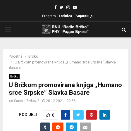
Facebook
Twitter
Instagram
Youtube
Program
Latinica
Ћирилица
PRIMARY
MENU
Početna
Brčko
U Brčkom promovirana knjiga „Humano srce Srpske“ Slavka
Basare
Brčko
U Brčkom promovirana knjiga „Humano
srce Srpske“ Slavka Basare
od
Sandra Živković
28.12.2021 - 09:58
PODIJELI
0