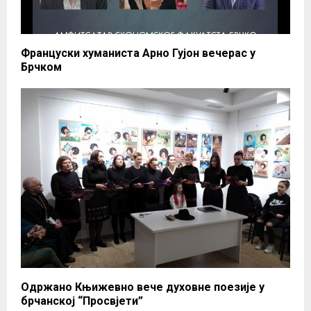
Француски хуманиста Арно Гујон вечерас у
Брчком
Одржано Књижевно вече духовне поезије у
брчанској “Просвјети”