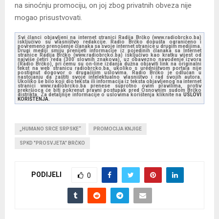
na sinoćnju promociju, on joj zbog privatnih obveza nije
mogao prisustvovati.
Svi članci objavljeni na internet stranici Radija Brčko (www.radiobrcko.ba)
isključivo su vlasništvo redakcije. Radio Brčko dopušta ograničeno i
povremeno prenošenje članaka sa svoje internet stranice u drugim medijima.
Drugi mediji smiju prenijeti informacije iz pojedinih članaka sa Internet
stranice Radija Brčko (www.radiobrcko.ba) isključivo kao kratku vijest od
najviše četiri reda (300 slovnih znakova), uz obavezno navođenje izvora
(Radio Brčko), pri čemu su on-line izdanja dužna objaviti link na originalni
tekst na web stranicu radiobrcko.ba, ukoliko s uredništvom portala nije
postignut dogovor o drugačijim uslovima. Radio Brčko je odlučan u
nastojanju da zaštiti svoje intelektualno vlasništvo i rad svojih autora.
Ukoliko se bilo koji dio teksta ili informacija iz teksta objavljenog na internet
stranici www.radiobrcko.ba prenese suprotno ovim pravilima, protiv
prekršioca će biti pokrenut pravni postupak pred Osnovnim sudom Brčko
distrikta. Za detaljnije informacije o uslovima korištenja kliknite na
USLOVI
KORIŠTENJA.
„HUMANO SRCE SRPSKE“
PROMOCIJA KNJIGE
SPKD "PROSVJETA" BRČKO
PODIJELI
0