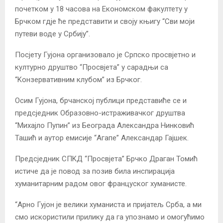
почетком у 18 часова на Економском факултету у
Брчком гдје ће представити и своју књигу “Сви моји
путеви воде у Србију”.
Посјету Гујона организовало је Српско просвјетно и
културно друштво “Просвјета” у сарадњи са
“Kонзервативним клубом” из Брчког.
Осим Гујона, брчанској публици представиће се и
предсједник Образовно-истраживачког друштва
“Михајло Пупин” из Београда Александра Нинковић
Ташић и аутор емисије “Агапе” Александар Гајшек.
Предсједник СПKД “Просвјета” Брчко Драган Томић
истиче да је повод за позив била инспирација
хуманитарним радом овог француског хуманисте.
“Арно Гујон је велики хуманиста и пријатељ Срба, а ми
смо искористили прилику да га упознамо и омогућимо