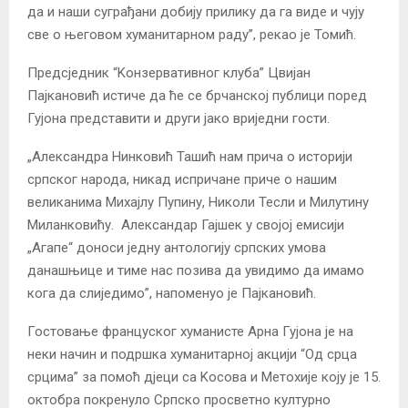
да и наши суграђани добију прилику да га виде и чују
све о његовом хуманитарном раду”, рекао је Томић.
Предсједник “Kонзервативног клуба” Цвијан
Пајкановић истиче да ће се брчанској публици поред
Гујона представити и други јако вриједни гости.
„Александра Нинковић Ташић нам прича о историји
српског народа, никад испричане приче о нашим
великанима Михајлу Пупину, Николи Тесли и Милутину
Миланковићу. Александар Гајшек у својој емисији
„Агапе“ доноси једну антологију српских умова
данашњице и тиме нас позива да увидимо да имамо
кога да слиједимо”, напоменуо је Пајкановић.
Гостовање француског хуманисте Арна Гујона је на
неки начин и подршка хуманитарној акцији “Од срца
срцима” за помоћ дјеци са Kосова и Метохије коју је 15.
октобра покренуло Српско просветно културно