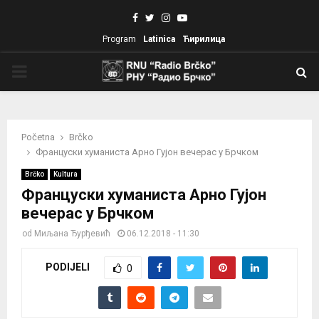
Facebook
Twitter
Instagram
Youtube
Program
Latinica
Ћирилица
PRIMARY
MENU
Početna
Brčko
Француски хуманиста Арно Гујон вечерас у Брчком
Brčko
Kultura
Француски хуманиста Арно Гујон
вечерас у Брчком
od
Миљана Ђурђевић
06.12.2018 - 11:30
PODIJELI
0