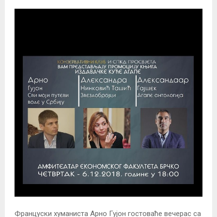
Француски хуманиста Арно Гујон гостоваће вечерас са