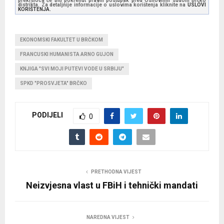
prekršioca će biti pokrenut pravni postupak pred Osnovnim sudom Brčko
distrikta. Za detaljnije informacije o uslovima korištenja kliknite na
USLOVI
KORIŠTENJA.
EKONOMSKI FAKULTET U BRČKOM
FRANCUSKI HUMANISTA ARNO GUJON
KNJIGA "SVI MOJI PUTEVI VODE U SRBIJU"
SPKD "PROSVJETA" BRČKO
PODIJELI
0
PRETHODNA VIJEST
Neizvjesna vlast u FBiH i tehnički mandati
NAREDNA VIJEST