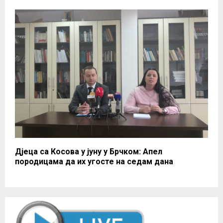
Дјеца са Косова у јуну у Брчком: Апел
породицама да их угосте на седам дана