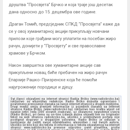
друштва “Просвјета” Брчко и која траје још десетак
дана односно до 15. децембра ове године.
Драган Томић, предсједник СПKД “Просвјета” каже да
се у овој хуманитарној акцији прикупљају новчани
прилози које грађани могу уплатити на посебан жиро
рачун, донијети у “Просвјету” и све православне
храмове у Брчком.
Након завршетка ове хуманитарне акције сав
прикупљени новац биће пребачен на жиро рачун
Епархије Рашко-Призренске која ће помоћи
најугроженије породице и дјецу.
Svi članci objavljeni na internet stranici Radija Brčko (www.radiobrcko.ba)
isključivo su vlasništvo redakcije. Radio Brčko dopušta ograničeno i
povremeno prenošenje članaka sa svoje internet stranice u drugim medijima.
Drugi mediji smiju prenijeti informacije iz pojedinih članaka sa Internet
stranice Radija Brčko (www.radiobrcko.ba) isključivo kao kratku vijest od
najviše četiri reda (300 slovnih znakova), uz obavezno navođenje izvora
(Radio Brčko), pri čemu su on-line izdanja dužna objaviti link na originalni
tekst na web stranicu radiobrcko.ba, ukoliko s uredništvom portala nije
postignut dogovor o drugačijim uslovima. Radio Brčko je odlučan u
nastojanju da zaštiti svoje intelektualno vlasništvo i rad svojih autora.
Ukoliko se bilo koji dio teksta ili informacija iz teksta objavljenog na internet
stranici www.radiobrcko.ba prenese suprotno ovim pravilima, protiv