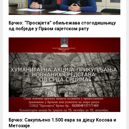
Брчко: “Просвјета” обиљежава стогодишњицу
од побједе у Првом свјетском рату
Брчко: Сакупљено 1.500 евра за дјецу Косова и
Mетохије