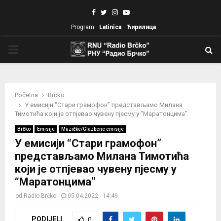
Facebook
Twitter
Instagram
Youtube
Program
Latinica
Ћирилица
PRIMARY
MENU
Početna
Brčko
У емисији “Стари грамофон” представљамо Милана
Тимотића који је отпјевао чувену пјесму у “Маратонцима”
Brčko
Emisije
Muzičke/Glazbene emisije
У емисији “Стари грамофон”
представљамо Милана Тимотића
који је отпјевао чувену пјесму у
“Маратонцима”
od
Radio Brčko
05.04.2022 - 14:49
PODIJELI
0