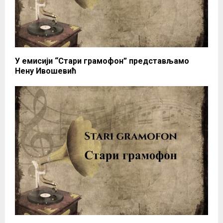
У емисији “Стари грамофон” представљамо
Нену Ивошевић