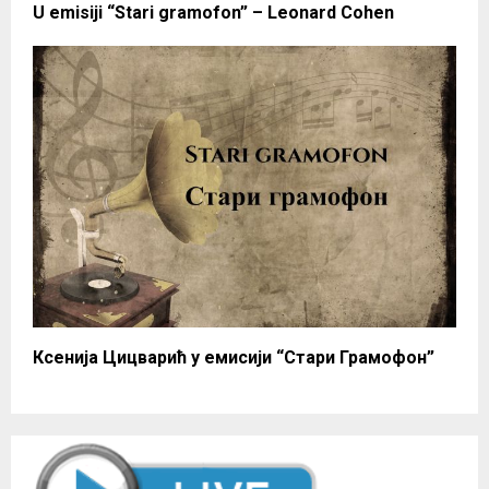
U emisiji “Stari gramofon” – Leonard Cohen
Ксенија Цицварић у емисији “Стари Грамофон”