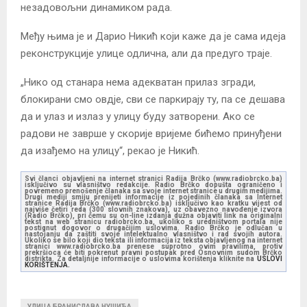
незадовољни динамиком рада.
Међу њима је и Дарио Никић који каже да је сама идеја
реконструкције улице одлична, али да предуго траје.
„Нико од станара нема адекватан прилаз згради,
блокирани смо овдје, сви се паркирају ту, па се дешава
да и улаз и излаз у улицу буду затворени. Ако се
радови не заврше у скорије вријеме бићемо принуђени
да изађемо на улицу“, рекао је Никић.
Svi članci objavljeni na internet stranici Radija Brčko (www.radiobrcko.ba)
isključivo su vlasništvo redakcije. Radio Brčko dopušta ograničeno i
povremeno prenošenje članaka sa svoje internet stranice u drugim medijima.
Drugi mediji smiju prenijeti informacije iz pojedinih članaka sa Internet
stranice Radija Brčko (www.radiobrcko.ba) isključivo kao kratku vijest od
najviše četiri reda (300 slovnih znakova), uz obavezno navođenje izvora
(Radio Brčko), pri čemu su on-line izdanja dužna objaviti link na originalni
tekst na web stranicu radiobrcko.ba, ukoliko s uredništvom portala nije
postignut dogovor o drugačijim uslovima. Radio Brčko je odlučan u
nastojanju da zaštiti svoje intelektualno vlasništvo i rad svojih autora.
Ukoliko se bilo koji dio teksta ili informacija iz teksta objavljenog na internet
stranici www.radiobrcko.ba prenese suprotno ovim pravilima, protiv
prekršioca će biti pokrenut pravni postupak pred Osnovnim sudom Brčko
distrikta. Za detaljnije informacije o uslovima korištenja kliknite na
USLOVI
KORIŠTENJA.
УЛИЦА БРАНИСЛАВА НУШИЋА