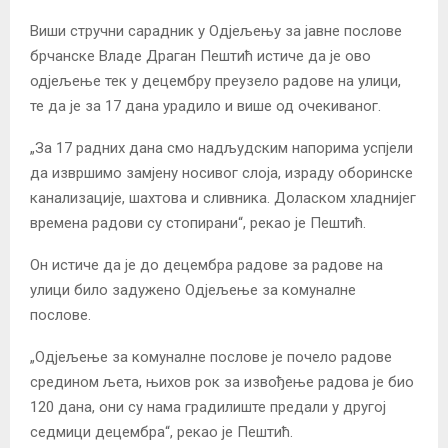
Виши стручни сарадник у Одјељењу за јавне послове
брчанске Владе Драган Пештић истиче да је ово
одјељење тек у децембру преузело радове на улици,
те да је за 17 дана урадило и више од очекиваног.
„За 17 радних дана смо надљудским напорима успјели
да извршимо замјену носивог слоја, израду оборинске
канализације, шахтова и сливника. Доласком хладнијег
времена радови су стопирани“, рекао је Пештић.
Он истиче да је до децембра радове за радове на
улици било задужено Одјељење за комуналне
послове.
„Одјељење за комуналне послове је почело радове
средином љета, њихов рок за извођење радова је био
120 дана, они су нама градилиште предали у другој
седмици децембра“, рекао је Пештић.