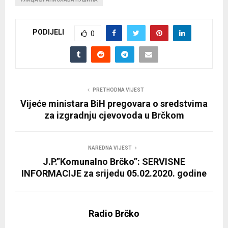
PODIJELI
0
PRETHODNA VIJEST
Vijeće ministara BiH pregovara o sredstvima
za izgradnju cjevovoda u Brčkom
NAREDNA VIJEST
J.P.”Komunalno Brčko”: SERVISNE
INFORMACIJE za srijedu 05.02.2020. godine
Radio Brčko