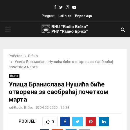
Facebook
Twitter
Instagram
Youtube
Program
Latinica
Ћирилица
PRIMARY
MENU
Početna
Brčko
Улица Бранислава Нушића биће отворена за саобраћај
почетком марта
Brčko
Улица Бранислава Нушића биће
отворена за саобраћај почетком
марта
od
Radio Brčko
04.02.2020 - 15:23
PODIJELI
0