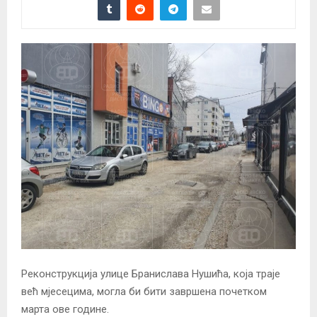
Реконструкција улице Бранислава Нушића, која траје
већ мјесецима, могла би бити завршена почетком
марта ове године.