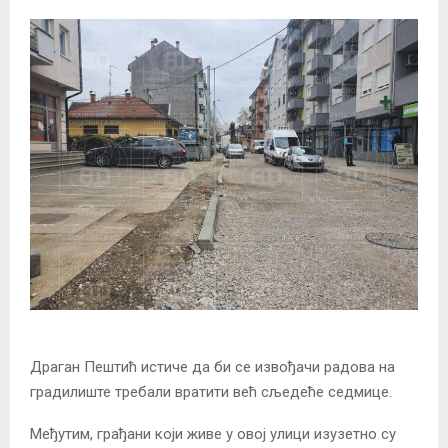
Драган Пештић истиче да би се извођачи радова на
градилиште требали вратити већ сљедеће седмице.
Међутим, грађани који живе у овој улици изузетно су