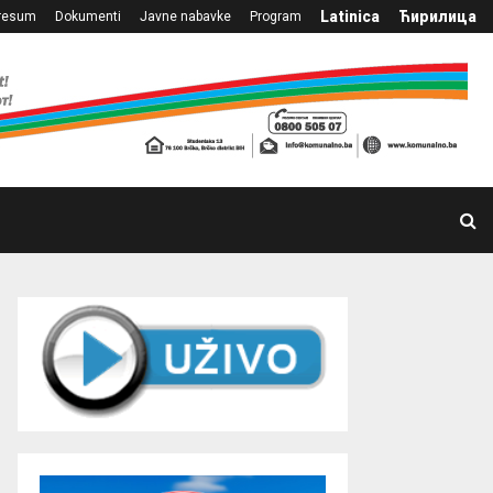
Latinica
Ћирилица
resum
Dokumenti
Javne nabavke
Program