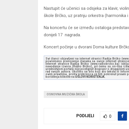
Nastupit će učenici sa odsjeka za klavir, vio
škole Brčko, uz pratnju orkestra (harmonika 
Na koncertu će se između ostaloga predstavi
donijeli 17 nagrada.
Koncert počinje u dvorani Doma kulture Brčko 
Svi članci objavljeni na internet stranici Radija Brčko (w
povremeno prenošenje članaka sa svoje internet stranice 
Internet stranice Radija Brčko (www.radiobrcko.ba) isklj
navođenje izvora (Radio Brčko), pri čemu su on-line izdan
uredništvom portala nije postignut dogovor o drugačijim usl
rad svojih autora. Ukoliko se bilo koji dio teksta ili inf
ovim pravilima, protiv prekršioca će biti pokrenut pravni
korištenja kliknite na
USLOVI KORIŠTENJA.
OSNOVNA MUZIČKA ŠKOLA
PODIJELI
0