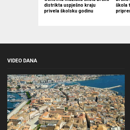
distrikta uspješno kraju
škola 
privela školsku godinu
pripre
VIDEO DANA