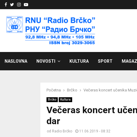
Facebook
Twitter
Instagram
Youtube
NASLOVNA
NOVOSTI
KULTURA
SPORT
MAGAZ
Početna
Brčko
Večeras koncert učenika Muzi
Brčko
Kultura
Večeras koncert učen
dar
od
Radio Brčko
11.06.2019 - 08:32