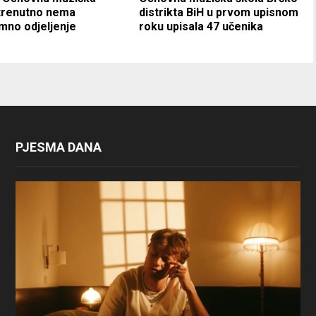
trenutno nema
distrikta BiH u prvom upisnom
mno odjeljenje
roku upisala 47 učenika
PJESMA DANA