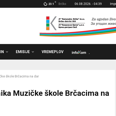
C
Brčko
06.08.2026. - 04:39
Imp
23.1
IN
EMISIJE
VREMEPLOV
˼
čke škole Brčacima na dar
ika Muzičke škole Brčacima na