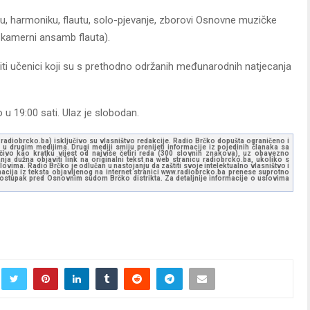
linu, harmoniku, flautu, solo-pjevanje, zborovi Osnovne muzičke
i kamerni ansamb flauta).
ti učenici koji su s prethodno održanih međunarodnih natjecanja
u 19:00 sati. Ulaz je slobodan.
ww.radiobrcko.ba) isključivo su vlasništvo redakcije. Radio Brčko dopušta ograničeno i
u drugim medijima. Drugi mediji smiju prenijeti informacije iz pojedinih članaka sa
učivo kao kratku vijest od najviše četiri reda (300 slovnih znakova), uz obavezno
ja dužna objaviti link na originalni tekst na web stranicu radiobrcko.ba, ukoliko s
ovima. Radio Brčko je odlučan u nastojanju da zaštiti svoje intelektualno vlasništvo i
ormacija iz teksta objavljenog na internet stranici www.radiobrcko.ba prenese suprotno
 postupak pred Osnovnim sudom Brčko distrikta. Za detaljnije informacije o uslovima