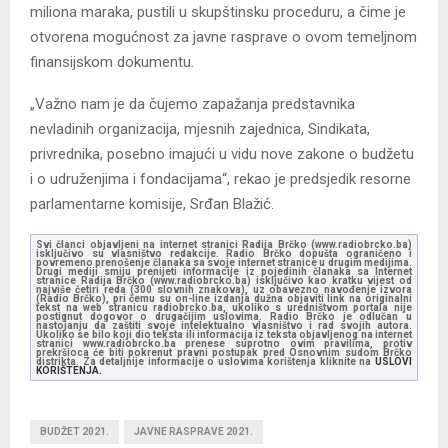
miliona maraka, pustili u skupštinsku proceduru, a čime je
otvorena mogućnost za javne rasprave o ovom temeljnom
finansijskom dokumentu.
„Važno nam je da čujemo zapažanja predstavnika
nevladinih organizacija, mjesnih zajednica, Sindikata,
privrednika, posebno imajući u vidu nove zakone o budžetu
i o udruženjima i fondacijama“, rekao je predsjedik resorne
parlamentarne komisije, Srđan Blažić.
Svi članci objavljeni na internet stranici Radija Brčko (www.radiobrcko.ba)
isključivo su vlasništvo redakcije. Radio Brčko dopušta ograničeno i
povremeno prenošenje članaka sa svoje internet stranice u drugim medijima.
Drugi mediji smiju prenijeti informacije iz pojedinih članaka sa Internet
stranice Radija Brčko (www.radiobrcko.ba) isključivo kao kratku vijest od
najviše četiri reda (300 slovnih znakova), uz obavezno navođenje izvora
(Radio Brčko), pri čemu su on-line izdanja dužna objaviti link na originalni
tekst na web stranicu radiobrcko.ba, ukoliko s uredništvom portala nije
postignut dogovor o drugačijim uslovima. Radio Brčko je odlučan u
nastojanju da zaštiti svoje intelektualno vlasništvo i rad svojih autora.
Ukoliko se bilo koji dio teksta ili informacija iz teksta objavljenog na internet
stranici www.radiobrcko.ba prenese suprotno ovim pravilima, protiv
prekršioca će biti pokrenut pravni postupak pred Osnovnim sudom Brčko
distrikta. Za detaljnije informacije o uslovima korištenja kliknite na
USLOVI
KORIŠTENJA.
BUDŽET 2021.
JAVNE RASPRAVE 2021.