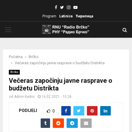
Facebook
Twitter
Instagram
Youtube
Program
Latinica
Ћирилица
PRIMARY
MENU
Početna
Brčko
Večeras započinju javne rasprave o budžetu Distrikta
Brčko
Večeras započinju javne rasprave o
budžetu Distrikta
od
Admir Kadrić
16.02.2021 - 10:26
PODIJELI
0