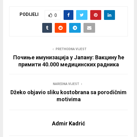
PODIJELI
0
PRETHODNA VIJEST
Почиње имунизација у Јапану: Вакцину ће
примити 40.000 медицинских радника
NAREDNA VIJEST
Džeko objavio sliku kostobrana sa porodičnim
motivima
Admir Kadrić