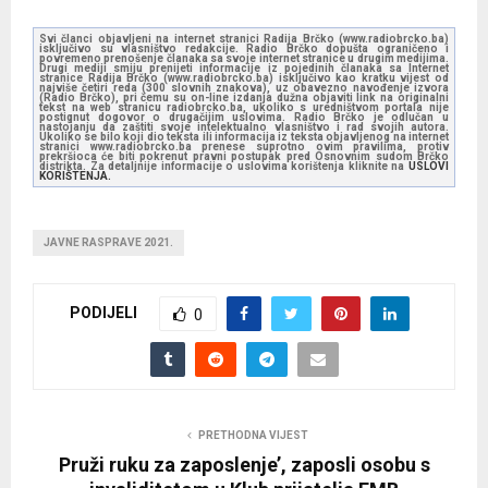
Svi članci objavljeni na internet stranici Radija Brčko (www.radiobrcko.ba)
isključivo su vlasništvo redakcije. Radio Brčko dopušta ograničeno i
povremeno prenošenje članaka sa svoje internet stranice u drugim medijima.
Drugi mediji smiju prenijeti informacije iz pojedinih članaka sa Internet
stranice Radija Brčko (www.radiobrcko.ba) isključivo kao kratku vijest od
najviše četiri reda (300 slovnih znakova), uz obavezno navođenje izvora
(Radio Brčko), pri čemu su on-line izdanja dužna objaviti link na originalni
tekst na web stranicu radiobrcko.ba, ukoliko s uredništvom portala nije
postignut dogovor o drugačijim uslovima. Radio Brčko je odlučan u
nastojanju da zaštiti svoje intelektualno vlasništvo i rad svojih autora.
Ukoliko se bilo koji dio teksta ili informacija iz teksta objavljenog na internet
stranici www.radiobrcko.ba prenese suprotno ovim pravilima, protiv
prekršioca će biti pokrenut pravni postupak pred Osnovnim sudom Brčko
distrikta. Za detaljnije informacije o uslovima korištenja kliknite na
USLOVI
KORIŠTENJA.
JAVNE RASPRAVE 2021.
PODIJELI
0
PRETHODNA VIJEST
Pruži ruku za zaposlenje’, zaposli osobu s