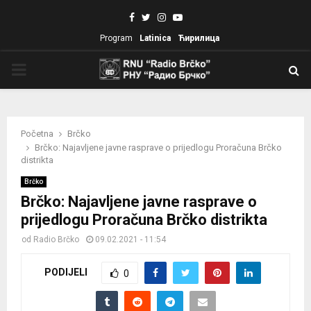
Facebook
Twitter
Instagram
Youtube
Program
Latinica
Ћирилица
PRIMARY
MENU
Početna
Brčko
Brčko: Najavljene javne rasprave o prijedlogu Proračuna Brčko
distrikta
Brčko
Brčko: Najavljene javne rasprave o
prijedlogu Proračuna Brčko distrikta
od
Radio Brčko
09.02.2021 - 11:54
PODIJELI
0