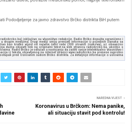
ti Pododjeljenje za javno zdravstvo Brčko distrikta BiH putem
ww.radiobrcko.ba) isključivo su vlasništvo redakcije. Radio Brčko dopušta ograničeno i
u drugim medijima. Drugi mediji smiju prenijeti informacije iz pojedinih članaka sa
učivo kao kratku vijest od najviše četiri reda (300 slovnih znakova), uz obavezno
ja dužna objaviti link na originalni tekst na web stranicu radiobrcko.ba, ukoliko s
ovima. Radio Brčko je odlučan u nastojanju da zaštiti svoje intelektualno vlasništvo i
ormacija iz teksta objavljenog na internet stranici www.radiobrcko.ba prenese suprotno
 postupak pred Osnovnim sudom Brčko distrikta. Za detaljnije informacije o uslovima
NAREDNA VIJEST
ih
Koronavirus u Brčkom: Nema panike,
davine
ali situaciju stavit pod kontrolu!