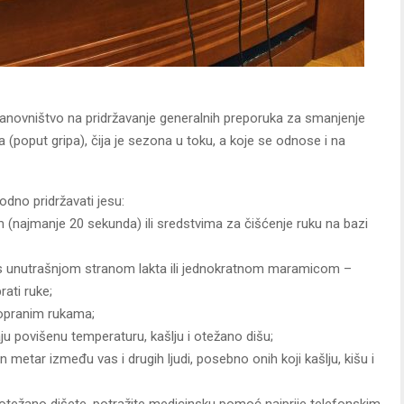
tanovništvo na pridržavanje generalnih preporuka za smanjenje
ija (poput gripa), čija je sezona u toku, a koje se odnose i na
dno pridržavati jesu:
(najmanje 20 sekunda) ili sredstvima za čišćenje ruku na bazi
 i nos unutrašnjom stranom lakta ili jednokratnom maramicom –
ati ruke;
neopranim rukama;
aju povišenu temperaturu, kašlju i otežano dišu;
 metar između vas i drugih ljudi, posebno onih koji kašlju, kišu i
 otežano dišete, potražite medicinsku pomoć najprije telefonskim