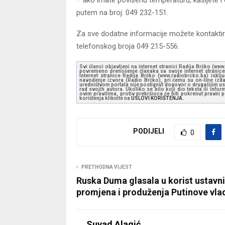
putem na broj: 049 232-151.
Za sve dodatne informacije možete kontaktira
telefonskog broja 049 215-556.
Svi članci objavljeni na internet stranici Radija Brčko (w
povremeno prenošenje članaka sa svoje internet stranice 
Internet stranice Radija Brčko (www.radiobrcko.ba) isklj
navođenje izvora (Radio Brčko), pri čemu su on-line izdan
uredništvom portala nije postignut dogovor o drugačijim usl
rad svojih autora. Ukoliko se bilo koji dio teksta ili inf
ovim pravilima, protiv prekršioca će biti pokrenut pravni
korištenja kliknite na
USLOVI KORIŠTENJA.
PODIJELI
0
PRETHODNA VIJEST
Ruska Duma glasala u korist ustavn
promjena i produženja Putinove vla
Suvad Alagić