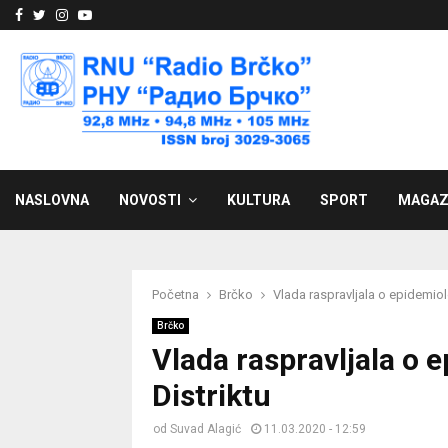
Facebook
Twitter
Instagram
Youtube
NASLOVNA
NOVOSTI
KULTURA
SPORT
MAGAZ
Početna
Brčko
Vlada raspravljala o epidemiolo
Brčko
Vlada raspravljala o e
Distriktu
od
Suvad Alagić
11.03.2020 - 12:59