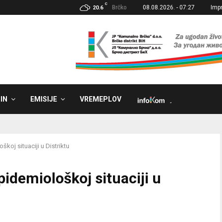
C
Brčko
08.08.2026. - 07:27
Imp
20.6
IN
EMISIJE
VREMEPLOV
˼
škoj situaciji u Distriktu
pidemiološkoj situaciji u