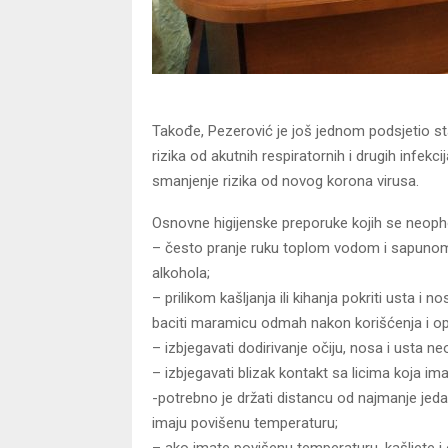
Takođe, Pezerović je još jednom podsjetio s
rizika od akutnih respiratornih i drugih infekc
smanjenje rizika od novog korona virusa.
Osnovne higijenske preporuke kojih se neopho
– često pranje ruku toplom vodom i sapunom 
alkohola;
– prilikom kašljanja ili kihanja pokriti usta
baciti maramicu odmah nakon korišćenja i opr
– izbjegavati dodirivanje očiju, nosa i usta 
– izbjegavati blizak kontakt sa licima koja im
-potrebno je držati distancu od najmanje jedan
imaju povišenu temperaturu;
– ako imate povišenu temperaturu, kašljete i