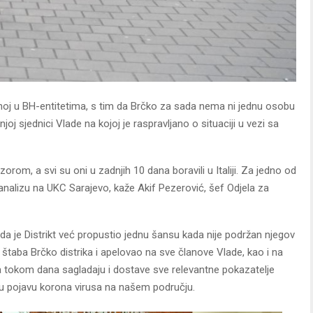
 onoj u BH-entitetima, s tim da Brčko za sada nema ni jednu osobu
oj sjednici Vlade na kojoj je raspravljano o situaciji u vezi sa
om, a svi su oni u zadnjih 10 dana boravili u Italiji. Za jedno od
na analizu na UKC Sarajevo, kaže Akif Pezerović, šef Odjela za
 je Distrikt već propustio jednu šansu kada nije podržan njegov
štaba Brčko distrika i apelovao na sve članove Vlade, kao i na
a tokom dana sagladaju i dostave sve relevantne pokazatelje
u pojavu korona virusa na našem području.