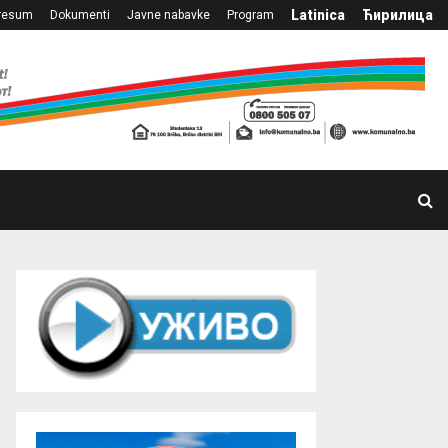
Latinica
Ћирилица
resum
Dokumenti
Javne nabavke
Program