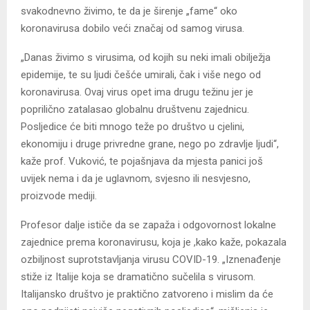
svakodnevno živimo, te da je širenje „fame“ oko
koronavirusa dobilo veći značaj od samog virusa.
„Danas živimo s virusima, od kojih su neki imali obilježja
epidemije, te su ljudi češće umirali, čak i više nego od
koronavirusa. Ovaj virus opet ima drugu težinu jer je
poprilično zatalasao globalnu društvenu zajednicu.
Posljedice će biti mnogo teže po društvo u cjelini,
ekonomiju i druge privredne grane, nego po zdravlje ljudi“,
kaže prof. Vuković, te pojašnjava da mjesta panici još
uvijek nema i da je uglavnom, svjesno ili nesvjesno,
proizvode mediji.
Profesor dalje ističe da se zapaža i odgovornost lokalne
zajednice prema koronavirusu, koja je ,kako kaže, pokazala
ozbiljnost suprotstavljanja virusu COVID-19. „Iznenađenje
stiže iz Italije koja se dramatično sučelila s virusom.
Italijansko društvo je praktično zatvoreno i mislim da će