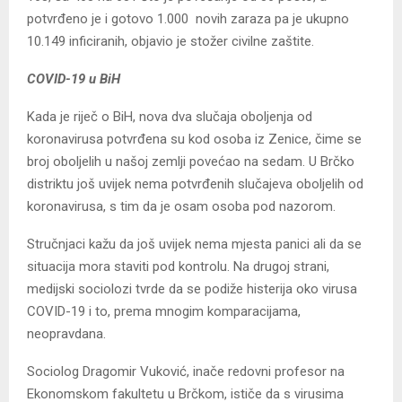
potvrđeno je i gotovo 1.000 novih zaraza pa je ukupno
10.149 inficiranih, objavio je stožer civilne zaštite.
COVID-19 u BiH
Kada je riječ o BiH, nova dva slučaja oboljenja od
koronavirusa potvrđena su kod osoba iz Zenice, čime se
broj oboljelih u našoj zemlji povećao na sedam. U Brčko
distriktu još uvijek nema potvrđenih slučajeva oboljelih od
koronavirusa, s tim da je osam osoba pod nazorom.
Stručnjaci kažu da još uvijek nema mjesta panici ali da se
situacija mora staviti pod kontrolu. Na drugoj strani,
medijski sociolozi tvrde da se podiže histerija oko virusa
COVID-19 i to, prema mnogim komparacijama,
neopravdana.
Sociolog Dragomir Vuković, inače redovni profesor na
Ekonomskom fakultetu u Brčkom, ističe da s virusima