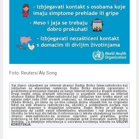
Foto: Reuters/Aly Song
Svi članci objavljeni na internet stranici Radija Brčko (www.radiobrcko.ba)
isključivo su vlasništvo redakcije. Radio Brčko dopušta ograničeno i
povremeno prenošenje članaka sa svoje internet stranice u drugim medijima.
Drugi mediji smiju prenijeti informacije iz pojedinih članaka sa Internet
stranice Radija Brčko (www.radiobrcko.ba) isključivo kao kratku vijest od
najviše četiri reda (300 slovnih znakova), uz obavezno navođenje izvora
(Radio Brčko), pri čemu su on-line izdanja dužna objaviti link na originalni
tekst na web stranicu radiobrcko.ba, ukoliko s uredništvom portala nije
postignut dogovor o drugačijim uslovima. Radio Brčko je odlučan u
nastojanju da zaštiti svoje intelektualno vlasništvo i rad svojih autora.
Ukoliko se bilo koji dio teksta ili informacija iz teksta objavljenog na internet
stranici www.radiobrcko.ba prenese suprotno ovim pravilima, protiv
prekršioca će biti pokrenut pravni postupak pred Osnovnim sudom Brčko
distrikta. Za detaljnije informacije o uslovima korištenja kliknite na
USLOVI
KORIŠTENJA.