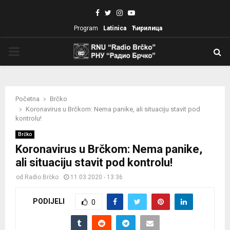
Facebook
Twitter
Instagram
Youtube
Program
Latinica
Ћирилица
PRIMARY
MENU
Početna
Brčko
Koronavirus u Brčkom: Nema panike, ali situaciju stavit pod
kontrolu!
Brčko
Koronavirus u Brčkom: Nema panike,
ali situaciju stavit pod kontrolu!
od
Radio Brčko
11.03.2020 - 13:36
PODIJELI
0