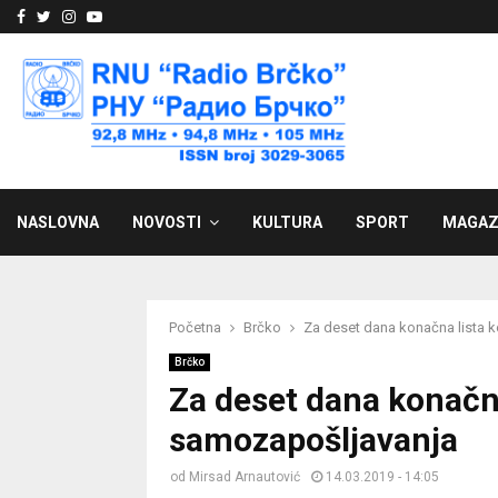
Facebook
Twitter
Instagram
Youtube
NASLOVNA
NOVOSTI
KULTURA
SPORT
MAGAZ
Početna
Brčko
Za deset dana konačna lista 
Brčko
Za deset dana konačn
samozapošljavanja
od
Mirsad Arnautović
14.03.2019 - 14:05