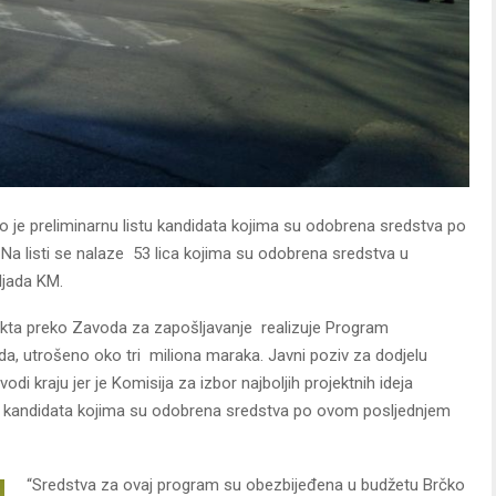
io je preliminarnu listu kandidata kojima su odobrena sredstva po
a listi se nalaze 53 lica kojima su odobrena sredstva u
ljada KM.
ikta preko Zavoda za zapošljavanje realizuje Program
da, utrošeno oko tri miliona maraka. Javni poziv za dodjelu
di kraju jer je Komisija za izbor najboljih projektnih ideja
tu kandidata kojima su odobrena sredstva po ovom posljednjem
“Sredstva za ovaj program su obezbijeđena u budžetu Brčko