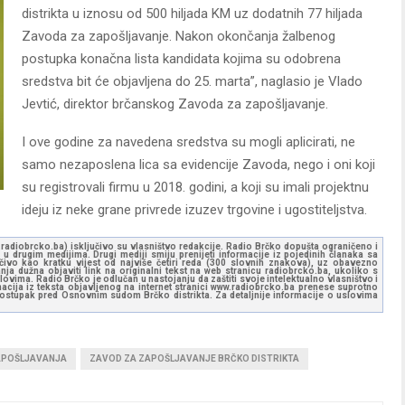
distrikta u iznosu od 500 hiljada KM uz dodatnih 77 hiljada
Zavoda za zapošljavanje. Nakon okončanja žalbenog
postupka konačna lista kandidata kojima su odobrena
sredstva bit će objavljena do 25. marta”, naglasio je Vlado
Jevtić, direktor brčanskog Zavoda za zapošljavanje.
I ove godine za navedena sredstva su mogli aplicirati, ne
samo nezaposlena lica sa evidencije Zavoda, nego i oni koji
su registrovali firmu u 2018. godini, a koji su imali projektnu
ideju iz neke grane privrede izuzev trgovine i ugostiteljstva.
ww.radiobrcko.ba) isključivo su vlasništvo redakcije. Radio Brčko dopušta ograničeno i
u drugim medijima. Drugi mediji smiju prenijeti informacije iz pojedinih članaka sa
učivo kao kratku vijest od najviše četiri reda (300 slovnih znakova), uz obavezno
ja dužna objaviti link na originalni tekst na web stranicu radiobrcko.ba, ukoliko s
ovima. Radio Brčko je odlučan u nastojanju da zaštiti svoje intelektualno vlasništvo i
ormacija iz teksta objavljenog na internet stranici www.radiobrcko.ba prenese suprotno
 postupak pred Osnovnim sudom Brčko distrikta. Za detaljnije informacije o uslovima
POŠLJAVANJA
ZAVOD ZA ZAPOŠLJAVANJE BRČKO DISTRIKTA