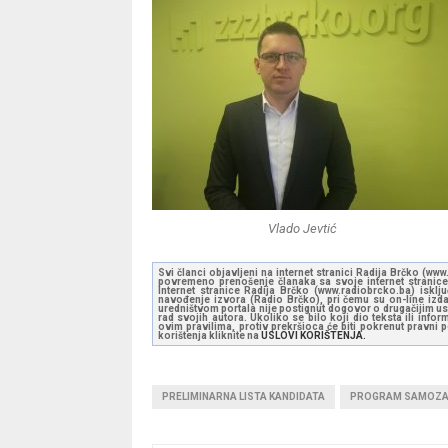
Vlado Jevtić
Svi članci objavljeni na internet stranici Radija Brčko (w
povremeno prenošenje članaka sa svoje internet stranice 
Internet stranice Radija Brčko (www.radiobrcko.ba) isklj
navođenje izvora (Radio Brčko), pri čemu su on-line izdan
uredništvom portala nije postignut dogovor o drugačijim usl
rad svojih autora. Ukoliko se bilo koji dio teksta ili inf
ovim pravilima, protiv prekršioca će biti pokrenut pravni
korištenja kliknite na
USLOVI KORIŠTENJA.
PRELIMINARNA LISTA KANDIDATA
PROGRAM SAMOZA