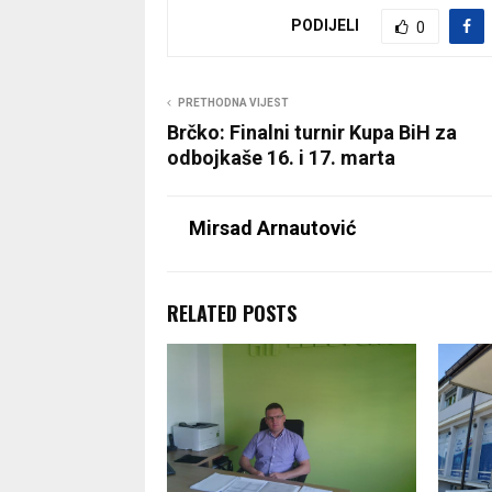
PODIJELI
0
PRETHODNA VIJEST
Brčko: Finalni turnir Kupa BiH za
odbojkaše 16. i 17. marta
Mirsad Arnautović
RELATED POSTS