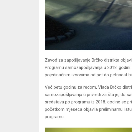
Zavod za zapošljavanje Brčko distrikta objav
Programu samozapošljavanja u 2018. godini. N
pojedinačnim iznosima od pet do petnaest hi
Već petu godinu za redom, Vlada Brčko distr
samozapošljavanja u privredi za šta je, do sa
sredstava po programu iz 2018. godine se privo
početkom mjeseca objavila preliminarnu lis
programu.