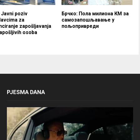
 Javni poziv
Брчко: Пола милиона КМ за
davcima za
самозапошљавање у
nciranje zapošljavanja
пољопривреди
apošljivih osoba
PJESMA DANA