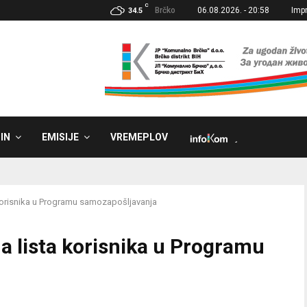
C
Brčko
06.08.2026. - 20:58
Imp
34.5
IN
EMISIJE
VREMEPLOV
˼
korisnika u Programu samozapošljavanja
a lista korisnika u Programu