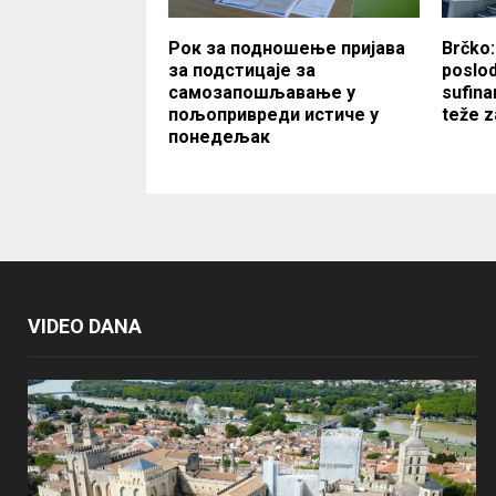
Рок за подношење пријава
Brčko:
за подстицаје за
poslo
самозапошљавање у
sufina
пољопривреди истиче у
teže z
понедељак
VIDEO DANA