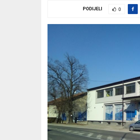
PODIJELI
0