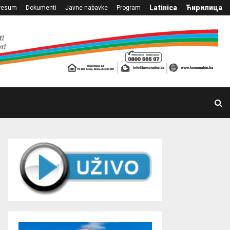
Latinica
Ћирилица
resum
Dokumenti
Javne nabavke
Program