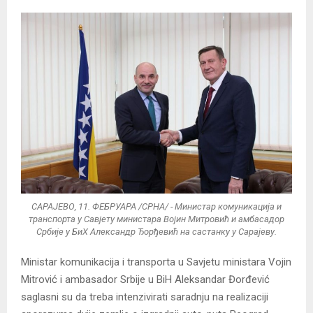
САРАЈЕВО, 11. ФЕБРУАРА /СРНА/ - Министар комуникација и
транспорта у Савјету министара Војин Митровић и амбасадор
Србије у БиХ Александр Ђорђевић на састанку у Сарајеву.
Ministar komunikacija i transporta u Savjetu ministara Vojin
Mitrović i ambasador Srbije u BiH Aleksandar Đorđević
saglasni su da treba intenzivirati saradnju na realizaciji