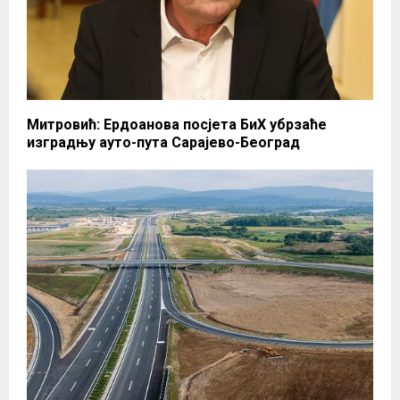
Митровић: Ердоанова посјета БиХ убрзаће
изградњу ауто-пута Сарајево-Београд