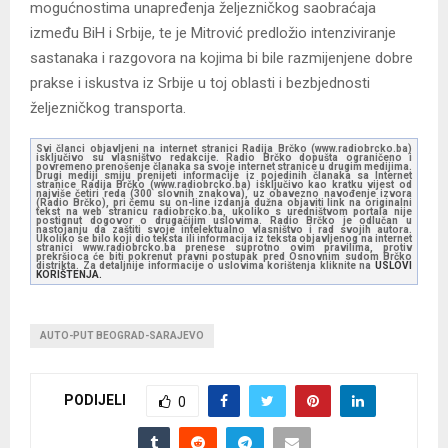
mogućnostima unapređenja željezničkog saobraćaja
između BiH i Srbije, te je Mitrović predložio intenziviranje
sastanaka i razgovora na kojima bi bile razmijenjene dobre
prakse i iskustva iz Srbije u toj oblasti i bezbjednosti
željezničkog transporta.
Svi članci objavljeni na internet stranici Radija Brčko (www.radiobrcko.ba)
isključivo su vlasništvo redakcije. Radio Brčko dopušta ograničeno i
povremeno prenošenje članaka sa svoje internet stranice u drugim medijima.
Drugi mediji smiju prenijeti informacije iz pojedinih članaka sa Internet
stranice Radija Brčko (www.radiobrcko.ba) isključivo kao kratku vijest od
najviše četiri reda (300 slovnih znakova), uz obavezno navođenje izvora
(Radio Brčko), pri čemu su on-line izdanja dužna objaviti link na originalni
tekst na web stranicu radiobrcko.ba, ukoliko s uredništvom portala nije
postignut dogovor o drugačijim uslovima. Radio Brčko je odlučan u
nastojanju da zaštiti svoje intelektualno vlasništvo i rad svojih autora.
Ukoliko se bilo koji dio teksta ili informacija iz teksta objavljenog na internet
stranici www.radiobrcko.ba prenese suprotno ovim pravilima, protiv
prekršioca će biti pokrenut pravni postupak pred Osnovnim sudom Brčko
distrikta. Za detaljnije informacije o uslovima korištenja kliknite na
USLOVI
KORIŠTENJA.
AUTO-PUT BEOGRAD-SARAJEVO
PODIJELI
0