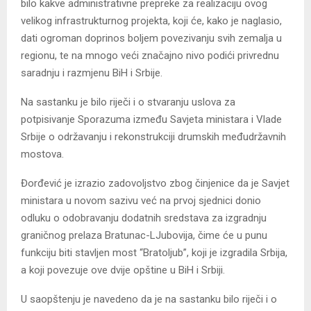
bilo kakve administrativne prepreke za realizaciju ovog
velikog infrastrukturnog projekta, koji će, kako je naglasio,
dati ogroman doprinos boljem povezivanju svih zemalja u
regionu, te na mnogo veći značajno nivo podići privrednu
saradnju i razmjenu BiH i Srbije.
Na sastanku je bilo riječi i o stvaranju uslova za
potpisivanje Sporazuma između Savjeta ministara i Vlade
Srbije o održavanju i rekonstrukciji drumskih međudržavnih
mostova.
Đorđević je izrazio zadovoljstvo zbog činjenice da je Savjet
ministara u novom sazivu već na prvoj sjednici donio
odluku o odobravanju dodatnih sredstava za izgradnju
graničnog prelaza Bratunac-LJubovija, čime će u punu
funkciju biti stavljen most “Bratoljub”, koji je izgradila Srbija,
a koji povezuje ove dvije opštine u BiH i Srbiji.
U saopštenju je navedeno da je na sastanku bilo riječi i o