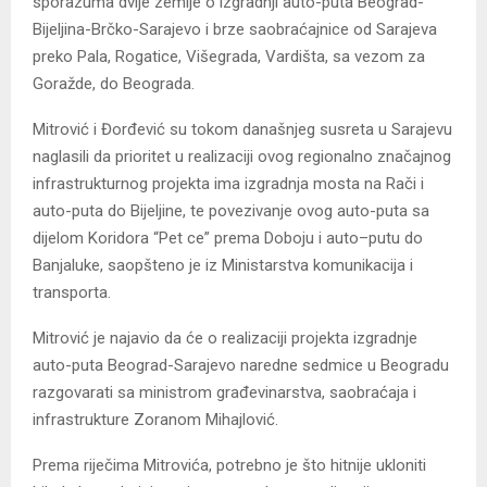
sporazuma dvije zemlje o izgradnji auto-puta Beograd-
Bijeljina-Brčko-Sarajevo i brze saobraćajnice od Sarajeva
preko Pala, Rogatice, Višegrada, Vardišta, sa vezom za
Goražde, do Beograda.
Mitrović i Đorđević su tokom današnjeg susreta u Sarajevu
naglasili da prioritet u realizaciji ovog regionalno značajnog
infrastrukturnog projekta ima izgradnja mosta na Rači i
auto-puta do Bijeljine, te povezivanje ovog auto-puta sa
dijelom Koridora “Pet ce” prema Doboju i auto–putu do
Banjaluke, saopšteno je iz Ministarstva komunikacija i
transporta.
Mitrović je najavio da će o realizaciji projekta izgradnje
auto-puta Beograd-Sarajevo naredne sedmice u Beogradu
razgovarati sa ministrom građevinarstva, saobraćaja i
infrastrukture Zoranom Mihajlović.
Prema riječima Mitrovića, potrebno je što hitnije ukloniti