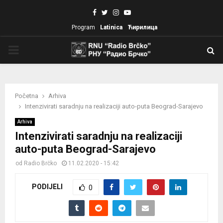
Facebook
Twitter
Instagram
Youtube
Program
Latinica
Ћирилица
PRIMARY
MENU
Početna
Arhiva
Intenzivirati saradnju na realizaciji auto-puta Beograd-Sarajevo
Arhiva
Intenzivirati saradnju na realizaciji
auto-puta Beograd-Sarajevo
od
Radio Brčko
11.02.2020 - 15:42
PODIJELI
0