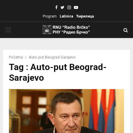
Facebook
Twitter
Instagram
Youtube
Program
Latinica
Ћирилица
PRIMARY
MENU
Početna
Auto-put Beograd-Sarajevo
Tag : Auto-put Beograd-
Sarajevo