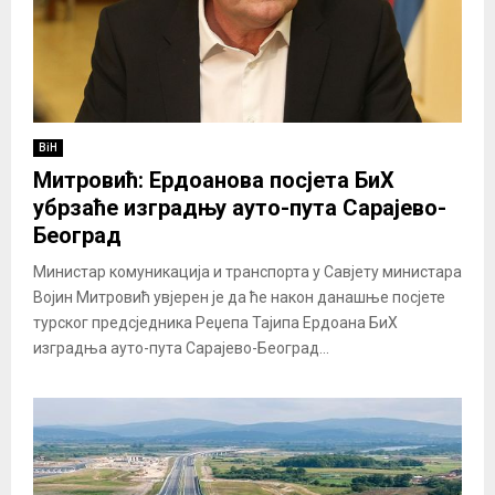
BiH
Митровић: Ердоанова посјета БиХ
убрзаће изградњу ауто-пута Сарајево-
Београд
Министар комуникација и транспорта у Савјету министара
Војин Митровић увјерен је да ће након данашње посјете
турског предсједника Реџепа Тајипа Ердоана БиХ
изградња ауто-пута Сарајево-Београд...