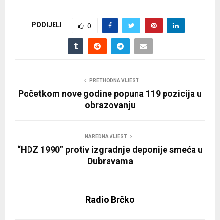
PODIJELI
0
PRETHODNA VIJEST
Početkom nove godine popuna 119 pozicija u
obrazovanju
NAREDNA VIJEST
“HDZ 1990” protiv izgradnje deponije smeća u
Dubravama
Radio Brčko