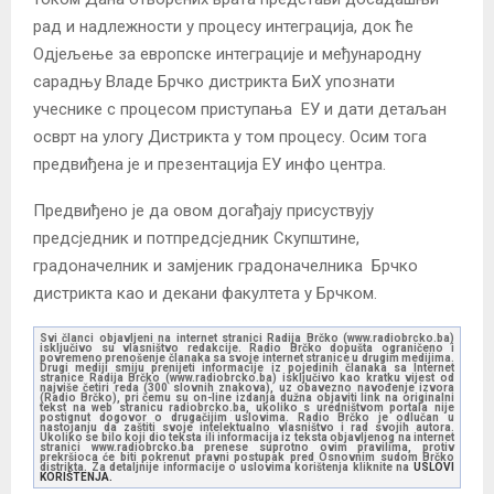
рад и надлежности у процесу интеграција, док ће
Одјељење за европске интеграције и међународну
сарадњу Владе Брчко дистрикта БиХ упознати
учеснике с процесом приступања ЕУ и дати детаљан
осврт на улогу Дистрикта у том процесу. Осим тога
предвиђена је и презентација ЕУ инфо центра.
Предвиђено је да овом догађају присуствују
предсједник и потпредсједник Скупштине,
градоначелник и замјеник градоначелника Брчко
дистрикта као и декани факултета у Брчком.
Svi članci objavljeni na internet stranici Radija Brčko (www.radiobrcko.ba)
isključivo su vlasništvo redakcije. Radio Brčko dopušta ograničeno i
povremeno prenošenje članaka sa svoje internet stranice u drugim medijima.
Drugi mediji smiju prenijeti informacije iz pojedinih članaka sa Internet
stranice Radija Brčko (www.radiobrcko.ba) isključivo kao kratku vijest od
najviše četiri reda (300 slovnih znakova), uz obavezno navođenje izvora
(Radio Brčko), pri čemu su on-line izdanja dužna objaviti link na originalni
tekst na web stranicu radiobrcko.ba, ukoliko s uredništvom portala nije
postignut dogovor o drugačijim uslovima. Radio Brčko je odlučan u
nastojanju da zaštiti svoje intelektualno vlasništvo i rad svojih autora.
Ukoliko se bilo koji dio teksta ili informacija iz teksta objavljenog na internet
stranici www.radiobrcko.ba prenese suprotno ovim pravilima, protiv
prekršioca će biti pokrenut pravni postupak pred Osnovnim sudom Brčko
distrikta. Za detaljnije informacije o uslovima korištenja kliknite na
USLOVI
KORIŠTENJA.