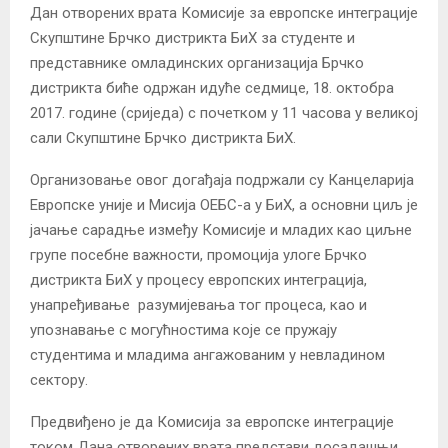
Дан отворених врата Комисије за европске интеграције
Скупштине Брчко дистрикта БиХ за студенте и
представнике омладинских организација Брчко
дистрикта биће одржан идуће седмице, 18. октобра
2017. године (сриједа) с почетком у 11 часова у великој
сали Скупштине Брчко дистрикта БиХ.
Организовање овог догађаја подржали су Канцеларија
Европске уније и Мисија ОЕБС-а у БиХ, а основни циљ је
јачање сарадње између Комисије и младих као циљне
групе посебне важности, промоција улоге Брчко
дистрикта БиХ у процесу европских интеграција,
унапређивање разумијевања тог процеса, као и
упознавање с могућностима које се пружају
студентима и младима ангажованим у невладином
сектору.
Предвиђено је да Комисија за европске интеграције
током Дана отворених врата представи досадашњи