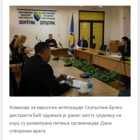
Комисија за европске интеграције Скупштине Брчко
дистрикта БиХ одржала је данас шесту сједницу на
којој су разматрана питања организације Дана
отворених врата.