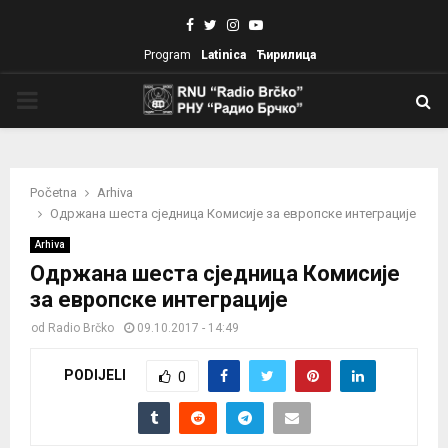
Facebook
Twitter
Instagram
Youtube
Program
Latinica
Ћирилица
PRIMARY
MENU
Početna
Arhiva
Одржана шеста сједница Комисије за европске интеграције
Arhiva
Одржана шеста сједница Комисије
за европске интеграције
od
Radio Brčko
09.10.2017 - 14:49
PODIJELI
0