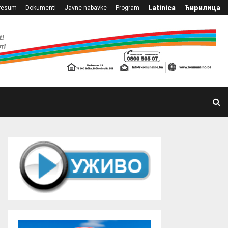
Latinica
Ћирилица
resum
Dokumenti
Javne nabavke
Program