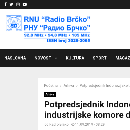
Facebook
Twitter
Instagram
Youtube
NASLOVNA
NOVOSTI
KULTURA
SPORT
MAGAZ
Početna
Arhiva
Potpredsjednik Indonezijske t
Arhiva
Potpredsjednik Indone
industrijske komore 
od
Radio Brčko
11.09.2019 - 08:29