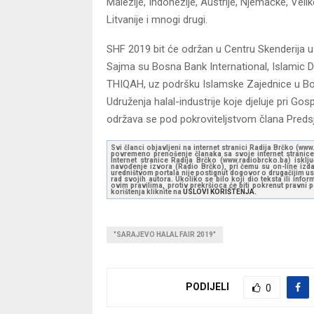
Malezije, Indonezije, Austrije, Njemačke, Velik
Litvanije i mnogi drugi.
SHF 2019 bit će održan u Centru Skenderija u
Sajma su Bosna Bank International, Islamic
THIQAH, uz podršku Islamske Zajednice u Bosni 
Udruženja halal-industrije koje djeluje pri G
održava se pod pokroviteljstvom člana Predsj
Svi članci objavljeni na internet stranici Radija Brčko (w
povremeno prenošenje članaka sa svoje internet stranice 
Internet stranice Radija Brčko (www.radiobrcko.ba) isklj
navođenje izvora (Radio Brčko), pri čemu su on-line izdan
uredništvom portala nije postignut dogovor o drugačijim usl
rad svojih autora. Ukoliko se bilo koji dio teksta ili inf
ovim pravilima, protiv prekršioca će biti pokrenut pravni
korištenja kliknite na
USLOVI KORIŠTENJA.
"SARAJEVO HALAL FAIR 2019"
PODIJELI
0