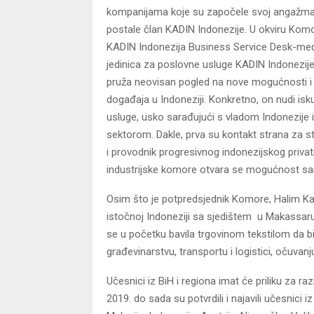
kompanijama koje su započele svoj angažman 
postale član KADIN Indonezije. U okviru Komor
KADIN Indonezija Business Service Desk-m
jedinica za poslovne usluge KADIN Indonezij
pruža neovisan pogled na nove mogućnosti i 
događaja u Indoneziji. Konkretno, on nudi isk
usluge, usko sarađujući s vladom Indonezije 
sektorom. Dakle, prva su kontakt strana za 
i provodnik progresivnog indonezijskog priva
industrijske komore otvara se mogućnost sar
Osim što je potpredsjednik Komore, Halim Kall
istočnoj Indoneziji sa sjedištem u Makassaru
se u početku bavila trgovinom tekstilom da bi
građevinarstvu, transportu i logistici, očuvanju
Učesnici iz BiH i regiona imat će priliku za 
2019. do sada su potvrdili i najavili učesnici i