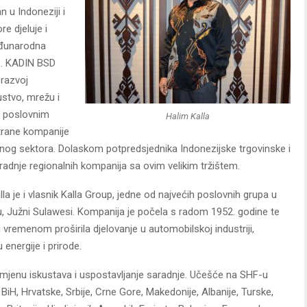
u Indoneziji i
e djeluje i
eđunarodna
e. KADIN BSD
razvoj
ustvo, mrežu i
i poslovnim
Halim Kalla
strane kompanije
tnog sektora. Dolaskom potpredsjednika Indonezijske trgovinske i
adnje regionalnih kompanija sa ovim velikim tržištem.
a je i vlasnik Kalla Group, jedne od najvećih poslovnih grupa u
, Južni Sulawesi. Kompanija je počela s radom 1952. godine te
 vremenom proširila djelovanje u automobilskoj industriji,
 energije i prirode.
razmjenu iskustava i uspostavljanje saradnje. Učešće na SHF-u
z BiH, Hrvatske, Srbije, Crne Gore, Makedonije, Albanije, Turske,