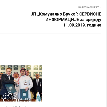
NAREDNA VIJEST
ЈП „Комунално Брчко“: СЕРВИСНЕ
ИНФОРМАЦИЈЕ за сриједу
11.09.2019. године