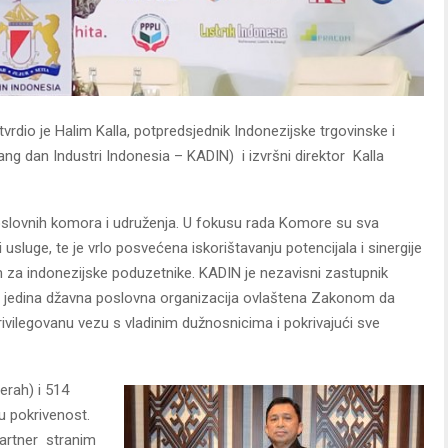
vrdio je Halim Kalla, potpredsjednik Indonezijske trgovinske i
ng dan Industri Indonesia – KADIN) i izvršni direktor Kalla
poslovnih komora i udruženja. U fokusu rada Komore su sva
i usluge, te je vrlo posvećena iskorištavanju potencijala i sinergije
 za indonezijske poduzetnike. KADIN je nezavisni zastupnik
je i jedina džavna poslovna organizacija ovlaštena Zakonom da
rivilegovanu vezu s vladinim dužnosnicima i pokrivajući sve
erah) i 514
u pokrivenost.
partner stranim