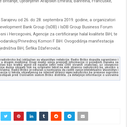
e Britanije, Ujedinjenih Arapskih Emirata, Bahreina, Francuske,
 Sarajevu od 26. do 28. septembra 2019. godine, a organizatori
 Development Bank Group (IsDB) i IsDB Group Business Forum
i Hercegovini, Agencije za certificiranje halal kvalitete BiH, te
ospodarskoj/Privrednoj Komori F BiH. Ovogodišnja manifestacija
edništva BiH, Šefika Džaferovića.
ww.radiobrcko.ba) isključivo su vlasništvo redakcije. Radio Brčko dopušta ograničeno i
u drugim medijima. Drugi mediji smiju prenijeti informacije iz pojedinih članaka sa
učivo kao kratku vijest od najviše četiri reda (300 slovnih znakova), uz obavezno
ja dužna objaviti link na originalni tekst na web stranicu radiobrcko.ba, ukoliko s
ovima. Radio Brčko je odlučan u nastojanju da zaštiti svoje intelektualno vlasništvo i
ormacija iz teksta objavljenog na internet stranici www.radiobrcko.ba prenese suprotno
 postupak pred Osnovnim sudom Brčko distrikta. Za detaljnije informacije o uslovima