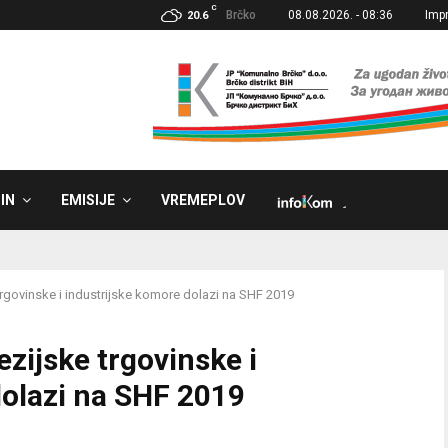
C
Brčko
08.08.2026. - 08:36
Imp
20.6
IN
EMISIJE
VREMEPLOV
˼
rgovinske i industrijske komore dolazi na SHF 2019
zijske trgovinske i
dolazi na SHF 2019