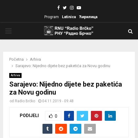
Facebook
Twitter
Instagram
Youtube
Program
Latinica
Ћирилица
PRIMARY
MENU
Početna
Arhiva
Sarajevo: Nijedno dijete bez paketića za Novu godinu
Arhiva
Sarajevo: Nijedno dijete bez paketića
za Novu godinu
od
Radio Brčko
04.11.2019 - 09:48
PODIJELI
0