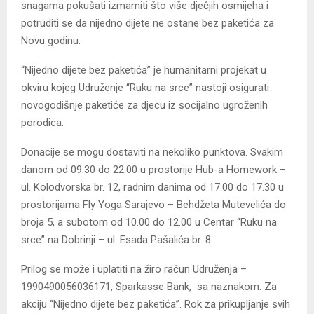
snagama pokušati izmamiti što više dječjih osmijeha i
potruditi se da nijedno dijete ne ostane bez paketića za
Novu godinu.
“Nijedno dijete bez paketića” je humanitarni projekat u
okviru kojeg Udruženje “Ruku na srce” nastoji osigurati
novogodišnje paketiće za djecu iz socijalno ugroženih
porodica.
Donacije se mogu dostaviti na nekoliko punktova. Svakim
danom od 09.30 do 22.00 u prostorije Hub-a Homework –
ul. Kolodvorska br. 12, radnim danima od 17.00 do 17.30 u
prostorijama Fly Yoga Sarajevo – Behdžeta Mutevelića do
broja 5, a subotom od 10.00 do 12.00 u Centar “Ruku na
srce” na Dobrinji – ul. Esada Pašalića br. 8.
Prilog se može i uplatiti na žiro račun Udruženja –
1990490056036171, Sparkasse Bank, sa naznakom: Za
akciju “Nijedno dijete bez paketića”. Rok za prikupljanje svih