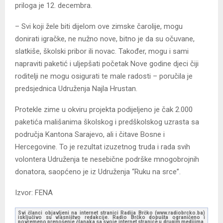
priloga je 12. decembra.
– Svi koji žele biti dijelom ove zimske čarolije, mogu
donirati igračke, ne nužno nove, bitno je da su očuvane,
slatkiše, školski pribor ili novac. Također, mogu i sami
napraviti paketić i uljepšati početak Nove godine djeci čiji
roditelji ne mogu osigurati te male radosti – poručila je
predsjednica Udruženja Najla Hrustan.
Protekle zime u okviru projekta podijeljeno je čak 2.000
paketića mališanima školskog i predškolskog uzrasta sa
područja Kantona Sarajevo, ali i čitave Bosne i
Hercegovine. To je rezultat izuzetnog truda i rada svih
volontera Udruženja te nesebične podrške mnogobrojnih
donatora, saopćeno je iz Udruženja “Ruku na srce”.
Izvor: FENA
Svi članci objavljeni na internet stranici Radija Brčko (www.radiobrcko.ba)
isključivo su vlasništvo redakcije. Radio Brčko dopušta ograničeno i
povremeno prenošenje članaka sa svoje internet stranice u drugim medijima.