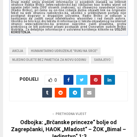
Drugi mediji smiju prenijeti informacije iz pojedinih članaka sa Internet
stranice Radija Brčko (www.radiobrcko.ba) isključivo kao kratku vijest od
najviše četiri reda (300 slovnih znakova), uz obavezno navođenje izvora
(Radio Brčko), pri čemu su on-line izdanja dužna objaviti link na originalni
tekst na web stranicu radiobrcko.ba, ukoliko s uredništvom portala nije
postignut dogovor o drugačijim uslovima. Radio Brčko je odlučan u
nastojanju da zaštiti svoje intelektualno vlasništvo i rad svojih autora.
Ukoliko se bilo koji dio teksta ili informacija iz teksta objavljenog na internet
stranici www.radiobrcko.ba prenese suprotno ovim pravilima, protiv
prekršioca će biti pokrenut pravni postupak pred Osnovnim sudom Brčko
distrikta. Za detaljnije informacije o uslovima korištenja kliknite na
USLOVI
KORIŠTENJA.
AKCIJA
HUMANITARNO UDRUŽENJE "RUKU NA SRCE"
NIJEDNO DIJETE BEZ PAKETIĆA ZA NOVU GODINU
SARAJEVO
PODIJELI
0
PRETHODNA VIJEST
Odbojka: „Brčanske princeze“ bolje od
Zagrepčanki, HAOK „Mladost“ – ŽOK „Bimal –
Jedinstvo“ 1:3