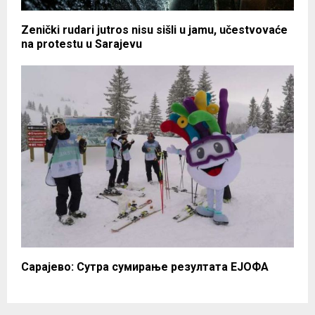
Zenički rudari jutros nisu sišli u jamu, učestvovaće
na protestu u Sarajevu
Сарајево: Сутра сумирање резултата ЕЈОФА