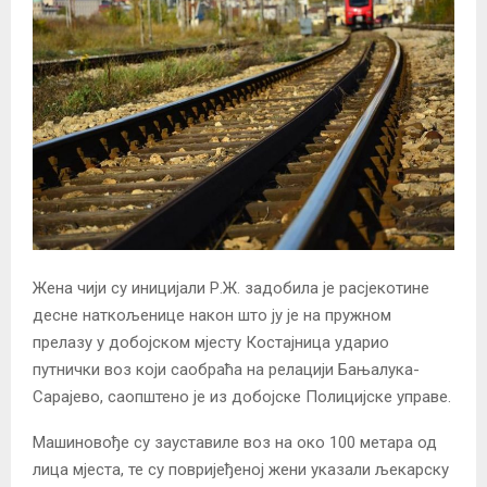
Жена чији су иницијали Р.Ж. задобила је расјекотине
десне наткољенице након што ју је на пружном
прелазу у добојском мјесту Костајница ударио
путнички воз који саобраћа на релацији Бањалука-
Сарајево, саопштено је из добојске Полицијске управе.
Машиновође су зауставиле воз на око 100 метара од
лица мјеста, те су повријеђеној жени указали љекарску