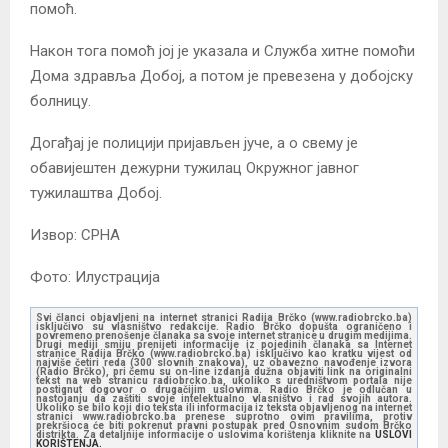
помоћ.
Након тога помоћ јој је указала и Служба хитне помоћи
Дома здравља Добој, а потом је превезена у добојску
болницу.
Догађај је полицији пријављен јуче, а о свему је
обавијештен дежурни тужилац Окружног јавног
тужилаштва Добој.
Извор: СРНА
Фото: Илустрација
Svi članci objavljeni na internet stranici Radija Brčko (www.radiobrcko.ba)
isključivo su vlasništvo redakcije. Radio Brčko dopušta ograničeno i
povremeno prenošenje članaka sa svoje internet stranice u drugim medijima.
Drugi mediji smiju prenijeti informacije iz pojedinih članaka sa Internet
stranice Radija Brčko (www.radiobrcko.ba) isključivo kao kratku vijest od
najviše četiri reda (300 slovnih znakova), uz obavezno navođenje izvora
(Radio Brčko), pri čemu su on-line izdanja dužna objaviti link na originalni
tekst na web stranicu radiobrcko.ba, ukoliko s uredništvom portala nije
postignut dogovor o drugačijim uslovima. Radio Brčko je odlučan u
nastojanju da zaštiti svoje intelektualno vlasništvo i rad svojih autora.
Ukoliko se bilo koji dio teksta ili informacija iz teksta objavljenog na internet
stranici www.radiobrcko.ba prenese suprotno ovim pravilima, protiv
prekršioca će biti pokrenut pravni postupak pred Osnovnim sudom Brčko
distrikta. Za detaljnije informacije o uslovima korištenja kliknite na
USLOVI
KORIŠTENJA.