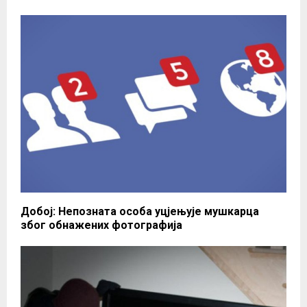
Добој: Непозната особа уцјењује мушкарца
због обнажених фотографија