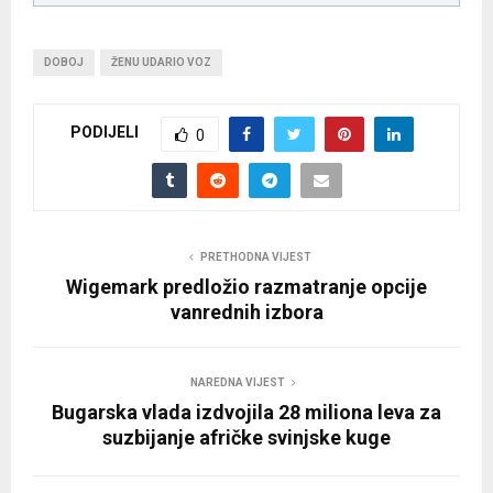
DOBOJ
ŽENU UDARIO VOZ
PODIJELI
0
PRETHODNA VIJEST
Wigemark predložio razmatranje opcije
vanrednih izbora
NAREDNA VIJEST
Bugarska vlada izdvojila 28 miliona leva za
suzbijanje afričke svinjske kuge