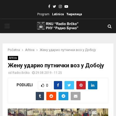
Facebook
Twitter
Instagram
Youtube
Program
Latinica
Ћирилица
PRIMARY
MENU
Početna
Arhiva
Жену ударио путнички воз у Добоју
Arhiva
Жену ударио путнички воз у Добоју
od
Radio Brčko
29.08.2019 - 11:25
PODIJELI
0