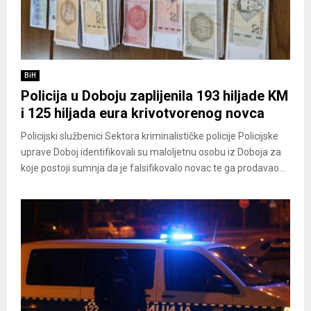
BiH
Policija u Doboju zaplijenila 193 hiljade KM
i 125 hiljada eura krivotvorenog novca
Policijski službenici Sektora kriminalističke policije Policijske
uprave Doboj identifikovali su maloljetnu osobu iz Doboja za
koje postoji sumnja da je falsifikovalo novac te ga prodavao...