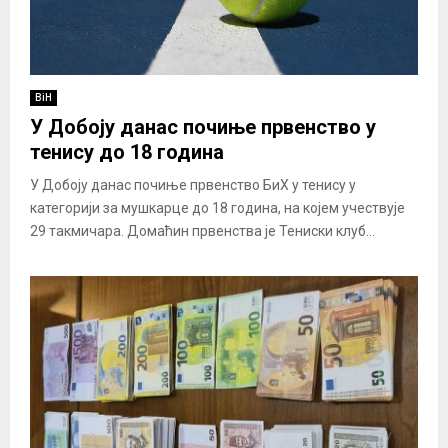
BiH
У Добоју данас почиње првенство у
тенису до 18 година
У Добоју данас почиње првенство БиХ у тенису у
категорији за мушкарце до 18 година, на којем учествује
29 такмичара. Домаћин првенства је Тениски клуб...