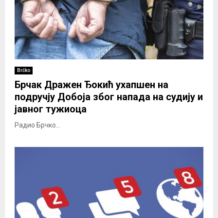
Brčko
Брчак Дражен Ђокић ухапшен на
подручју Добоја због напада на судију и
јавног тужиоца
Радио Брчко...