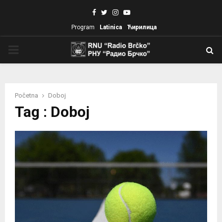
Facebook
Twitter
Instagram
Youtube
Program
Latinica
Ћирилица
PRIMARY
MENU
Početna
Doboj
Tag : Doboj