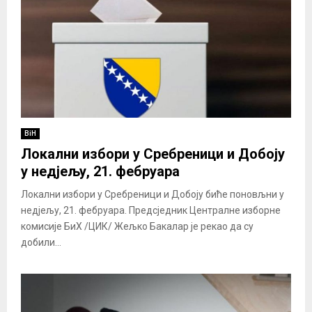
BiH
Локални избори у Сребреници и Добоју
у недјељу, 21. фебруара
Локални избори у Сребреници и Добоју биће поновљни у
недјељу, 21. фебруара. Предсједник Централне изборне
комисије БиХ /ЦИК/ Жељко Бакалар је рекао да су
добили...