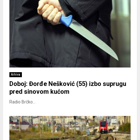
Arhiva
Doboj: Đorđe Nešković (55) izbo suprugu
pred sinovom kućom
Radio Brčko...