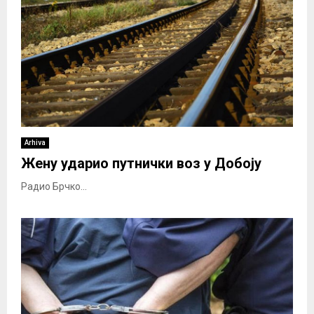
Arhiva
Жену ударио путнички воз у Добоју
Радио Брчко...