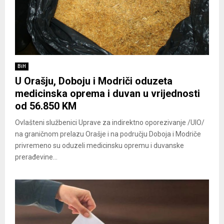
BiH
U Orašju, Doboju i Modriči oduzeta
medicinska oprema i duvan u vrijednosti
od 56.850 KM
Ovlašteni službenici Uprave za indirektno oporezivanje /UIO/
na graničnom prelazu Orašje i na području Doboja i Modriče
privremeno su oduzeli medicinsku opremu i duvanske
prerađevine...