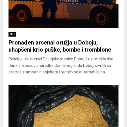
BiH
Pronađen arsenal oružja u Doboju,
uhapšeni krio puške, bombe i tromblone
Policijski službenici Policijske stanice Doboj 1 u protekla dva
dana, na osnovu naredbe Osnovnog suda Doboj, izvršili su
pretres stambenih objekata i putničkog automobila na...