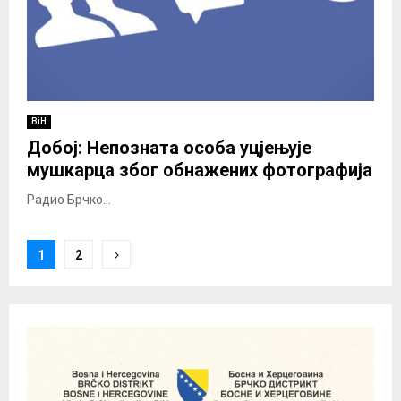
BiH
Добој: Непозната особа уцјењује
мушкарца због обнажених фотографија
Радио Брчко...
Posts
1
2
pagination