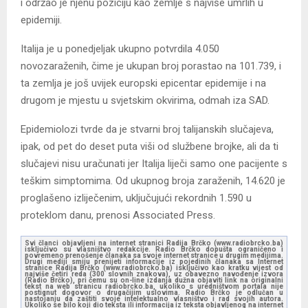
i održao je njenu poziciju kao zemlje s najviše umrlih u
epidemiji.
Italija je u ponedjeljak ukupno potvrdila 4.050
novozaraženih, čime je ukupan broj porastao na 101.739, i
ta zemlja je još uvijek europski epicentar epidemije i na
drugom je mjestu u svjetskim okvirima, odmah iza SAD.
Epidemiolozi tvrde da je stvarni broj talijanskih slučajeva,
ipak, od pet do deset puta viši od službene brojke, ali da ti
slučajevi nisu uračunati jer Italija liječi samo one pacijente s
teškim simptomima. Od ukupnog broja zaraženih, 14.620 je
proglašeno izliječenim, uključujući rekordnih 1.590 u
proteklom danu, prenosi Associated Press.
Svi članci objavljeni na internet stranici Radija Brčko (www.radiobrcko.ba)
isključivo su vlasništvo redakcije. Radio Brčko dopušta ograničeno i
povremeno prenošenje članaka sa svoje internet stranice u drugim medijima.
Drugi mediji smiju prenijeti informacije iz pojedinih članaka sa Internet
stranice Radija Brčko (www.radiobrcko.ba) isključivo kao kratku vijest od
najviše četiri reda (300 slovnih znakova), uz obavezno navođenje izvora
(Radio Brčko), pri čemu su on-line izdanja dužna objaviti link na originalni
tekst na web stranicu radiobrcko.ba, ukoliko s uredništvom portala nije
postignut dogovor o drugačijim uslovima. Radio Brčko je odlučan u
nastojanju da zaštiti svoje intelektualno vlasništvo i rad svojih autora.
Ukoliko se bilo koji dio teksta ili informacija iz teksta objavljenog na internet