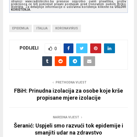
stranici www.radiobrcko.ba prenese suprotno ovim pravilima, protiv
prekršioca će biti pokrenut pravni postupak pred Osnovnim sudom Brčko
distrikta. Za detaljnije informacije o uslovima korištenja kliknite na
USLOVI
KORIŠTENJA.
EPIDEMIJA
ITALIJA
KORONAVIRUS
PODIJELI
0
PRETHODNA VIJEST
FBiH: Prinudna izolacija za osobe koje krše
propisane mjere izolacije
NAREDNA VIJEST
Šeranić: Uspjeli smo razvući tok epidemije i
smanjiti udar na zdravstvo