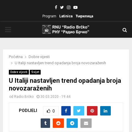
Facebook
Twitter
Instagram
Youtube
Program
Latinica
Ћирилица
PRIMARY
MENU
Početna
Dobre vijesti
U Italiji nastavljen trend opadanja broja novozaraženih
Dobre vijesti
Svijet
U Italiji nastavljen trend opadanja broja
novozaraženih
od
Radio Brčko
30.03.2020 - 19:44
PODIJELI
0