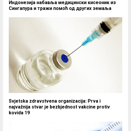
Индонезија набавља медицински кисеоник из
Сингапура и тражи помоћ од других земаља
Svjetska zdravstvena organizacija: Prva i
najvažnija stvar je bezbjednost vakcine protiv
kovida 19