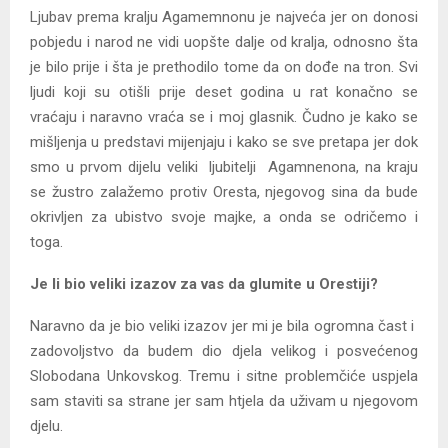
Ljubav prema kralju Agamemnonu je najveća jer on donosi
pobjedu i narod ne vidi uopšte dalje od kralja, odnosno šta
je bilo prije i šta je prethodilo tome da on dođe na tron. Svi
ljudi koji su otišli prije deset godina u rat konačno se
vraćaju i naravno vraća se i moj glasnik. Čudno je kako se
mišljenja u predstavi mijenjaju i kako se sve pretapa jer dok
smo u prvom dijelu veliki ljubitelji Agamnenona, na kraju
se žustro zalažemo protiv Oresta, njegovog sina da bude
okrivljen za ubistvo svoje majke, a onda se odričemo i
toga.
Je li bio veliki izazov za vas da glumite u Orestiji?
Naravno da je bio veliki izazov jer mi je bila ogromna čast i
zadovoljstvo da budem dio djela velikog i posvećenog
Slobodana Unkovskog. Tremu i sitne problemčiće uspjela
sam staviti sa strane jer sam htjela da uživam u njegovom
djelu.