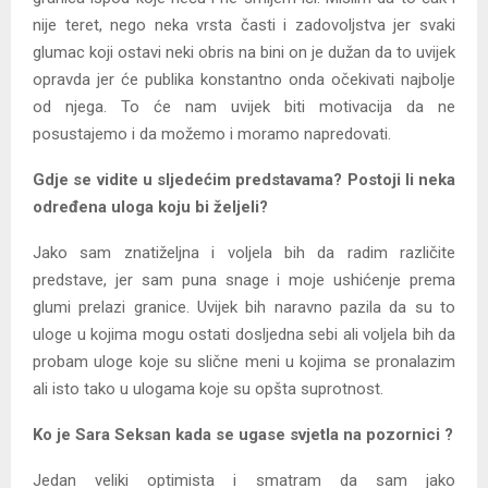
nije teret, nego neka vrsta časti i zadovoljstva jer svaki
glumac koji ostavi neki obris na bini on je dužan da to uvijek
opravda jer će publika konstantno onda očekivati najbolje
od njega. To će nam uvijek biti motivacija da ne
posustajemo i da možemo i moramo napredovati.
Gdje se vidite u sljedećim predstavama? Postoji li neka
određena uloga koju bi željeli?
Jako sam znatiželjna i voljela bih da radim različite
predstave, jer sam puna snage i moje ushićenje prema
glumi prelazi granice. Uvijek bih naravno pazila da su to
uloge u kojima mogu ostati dosljedna sebi ali voljela bih da
probam uloge koje su slične meni u kojima se pronalazim
ali isto tako u ulogama koje su opšta suprotnost.
Ko je Sara Seksan kada se ugase svjetla na pozornici ?
Jedan veliki optimista i smatram da sam jako