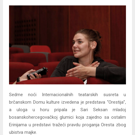
Sedme noći Internacionalnih teatarskih susreta u
brčanskom Domu kulture izvedena je predstava “Orestija”,
a uloga u horu pripala je Sari Seksan mladoj
bosanskohercegovačkoj glumici koja zajedno sa ostalim
Erinijama u predstavi tražeći pravdu proganja Oresta zbog
ubistva majke.