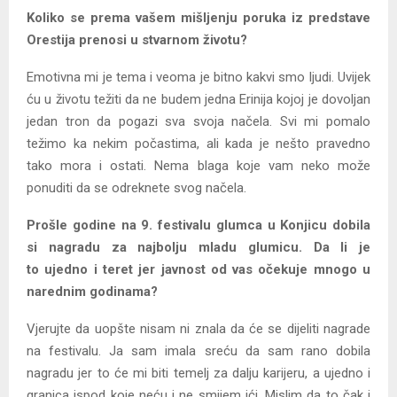
Koliko se prema vašem mišljenju poruka iz predstave
Orestija prenosi u stvarnom životu?
Emotivna mi je tema i veoma je bitno kakvi smo ljudi. Uvijek
ću u životu težiti da ne budem jedna Erinija kojoj je dovoljan
jedan tron da pogazi sva svoja načela. Svi mi pomalo
težimo ka nekim počastima, ali kada je nešto pravedno
tako mora i ostati. Nema blaga koje vam neko može
ponuditi da se odreknete svog načela.
Prošle godine na 9. festivalu glumca u Konjicu dobila
si nagradu za najbolju mladu glumicu. Da li je
to
ujedno i teret jer javnost od vas očekuje mnogo u
narednim godinama?
Vjerujte da uopšte nisam ni znala da će se dijeliti nagrade
na festivalu. Ja sam imala sreću da sam rano dobila
nagradu jer to će mi biti temelj za dalju karijeru, a ujedno i
granica ispod koje neću i ne smijem ići. Mislim da to čak i