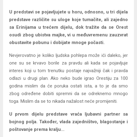
U predstavi se pojavljujete u horu, odnosno, u tri dijela
predstave različite su uloge koje tumačite, ali zajedno
sa Erinijama u trećem dijelu, dok tražite da se Orest
osudi zbog ubistva majke, vi u međuvremenu zauzvrat
obustavite pobunu i dobijate mnoge počasti.
Nevjerovatno je koliko ljudska pohlepa može ići daleko, jer
one su se krvavo borile za pravdu ali kada se pojavljuje
interes koji u tom trenutku postaje najvažniji čak i pravda
odlazi u drugi plan. Ako neko bude igrao Orestiju za 100
godina mislim da će poruka ostati ista, a to je da smo
zbog određene dobiti spremni da se odreknemo mnogo
toga. Mislim da se to nikada nažalost neće promijeniti.
U prvom dijelu predstave vraća ljubavni partner sa
bojnog polja. Također, vlada zajedništvo, blagostanje i
poštovanje prema kralju…