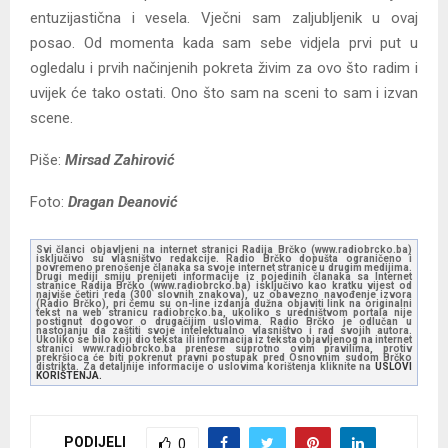
entuzijastična i vesela. Vječni sam zaljubljenik u ovaj
posao. Od momenta kada sam sebe vidjela prvi put u
ogledalu i prvih načinjenih pokreta živim za ovo što radim i
uvijek će tako ostati. Ono što sam na sceni to sam i izvan
scene.
Piše:
Mirsad Zahirović
Foto:
Dragan Deanović
Svi članci objavljeni na internet stranici Radija Brčko (www.radiobrcko.ba)
isključivo su vlasništvo redakcije. Radio Brčko dopušta ograničeno i
povremeno prenošenje članaka sa svoje internet stranice u drugim medijima.
Drugi mediji smiju prenijeti informacije iz pojedinih članaka sa Internet
stranice Radija Brčko (www.radiobrcko.ba) isključivo kao kratku vijest od
najviše četiri reda (300 slovnih znakova), uz obavezno navođenje izvora
(Radio Brčko), pri čemu su on-line izdanja dužna objaviti link na originalni
tekst na web stranicu radiobrcko.ba, ukoliko s uredništvom portala nije
postignut dogovor o drugačijim uslovima. Radio Brčko je odlučan u
nastojanju da zaštiti svoje intelektualno vlasništvo i rad svojih autora.
Ukoliko se bilo koji dio teksta ili informacija iz teksta objavljenog na internet
stranici www.radiobrcko.ba prenese suprotno ovim pravilima, protiv
prekršioca će biti pokrenut pravni postupak pred Osnovnim sudom Brčko
distrikta. Za detaljnije informacije o uslovima korištenja kliknite na
USLOVI
KORIŠTENJA.
PODIJELI
0