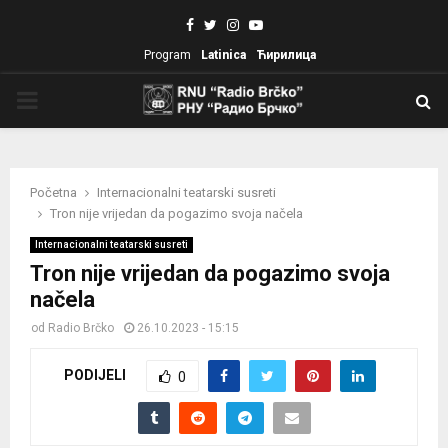
Facebook
Twitter
Instagram
Youtube
Program
Latinica
Ћирилица
PRIMARY
MENU
Početna
Internacionalni teatarski susreti
Tron nije vrijedan da pogazimo svoja načela
Internacionalni teatarski susreti
Tron nije vrijedan da pogazimo svoja
načela
od
Radio Brčko
26.10.2023 - 15:15
PODIJELI
0