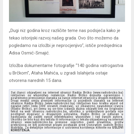
„Dugi niz godina kroz različite teme nas podsjeća kako je
tekao istorijski razvoj našeg grada. Ovo što možemo da
pogledamo na izložbi je neprocjenjivo“, ističe predsjednica
Adisa Osmić-Smajić.
Izložba dokumentarne fotografije “140 godina vatrogastva
u Brčkom”, Ataha Mahića, u zgradi Islahijeta ostaje
otvorena narednih 15 dana.
Svi članci objavljeni na internet stranici Radija Brčko (www.radiobrcko.ba)
isključivo su vlasništvo redakcije. Radio Brčko dopušta ograničeno i
povremeno prenošenje članaka sa svoje internet stranice u drugim medijima.
Drugi mediji smiju prenijeti informacije iz pojedinih članaka sa Internet
stranice Radija Brčko (www.radiobrcko.ba) isključivo kao kratku vijest od
najviše četiri reda (300 slovnih znakova), uz obavezno navođenje izvora
(Radio Brčko), pri čemu su on-line izdanja dužna objaviti link na originalni
tekst na web stranicu radiobrcko.ba, ukoliko s uredništvom portala nije
postignut dogovor o drugačijim uslovima. Radio Brčko je odlučan u
nastojanju da zaštiti svoje intelektualno vlasništvo i rad svojih autora.
Ukoliko se bilo koji dio teksta ili informacija iz teksta objavljenog na internet
stranici www.radiobrcko.ba prenese suprotno ovim pravilima, protiv
prekršioca će biti pokrenut pravni postupak pred Osnovnim sudom Brčko
distrikta. Za detaljnije informacije o uslovima korištenja kliknite na
USLOVI
KORIŠTENJA.