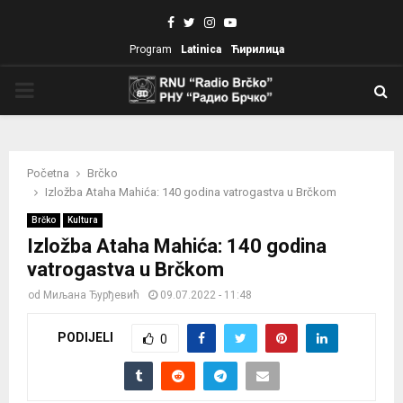
Facebook
Twitter
Instagram
Youtube
Program
Latinica
Ћирилица
PRIMARY
MENU
Početna
Brčko
Izložba Ataha Mahića: 140 godina vatrogastva u Brčkom
Brčko
Kultura
Izložba Ataha Mahića: 140 godina
vatrogastva u Brčkom
od
Миљана Ђурђевић
09.07.2022 - 11:48
PODIJELI
0