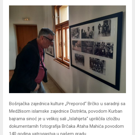
Bošnjačka zajednica kulture „Preporod“ Brčko u saradnji sa
Medžlisom islamske zajednice Distrikta, povodom Kurban
bajrama sinoć je u velikoj sali „Islahijeta“ upriličila izložbu
dokumentarnih fotografija Brčaka Ataha Mahića povodom
140 godina vatrogastva u našem gradu.