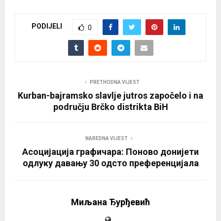
PODIJELI
0
PRETHODNA VIJEST
Kurban-bajramsko slavlje jutros započelo i na
području Brčko distrikta BiH
NAREDNA VIJEST
Асоцијација графичара: Поново донијети
одлуку давању 30 одсто преференцијала
Миљана Ђурђевић