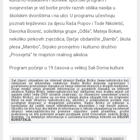
kulturno-edukativni i donekle sportski program i
svojevrstan je vid borbe protiv raznih oblika nasilja u
školskim dvorištima i na ulici. U programu učestvuju
poznati književnici za djecu Raša Popov i Tode Nikoletić,
Davorka Bosnić, solistkinja grupe „Ođila“, Mateja Bokan,
nekoliko pinkovih zvjezdica, Dječje obdanište „Bambi“, škola
plesa „Mambo“, Srpsko prosvjetno i kulturno društvo
„Prosvjeta“ te majstori realnog aikidoa.
Program počinje u 19 časova u velikoj Sali Doma kulture.
Svi članci objavljeni na internet stranici Radija Brčko (www.radiobrcko.ba)
isključivo su vlasništvo redakcije. Radio Brčko dopušta ograničeno i
povremeno prenošenje članaka sa svoje internet stranice u drugim medijima.
Drugi mediji smiju prenijeti informacije iz pojedinih članaka sa Internet
stranice Radija Brčko (www.radiobrcko.ba) isključivo kao kratku vijest od
najviše četiri reda (300 slovnih znakova), uz obavezno navođenje izvora
(Radio Brčko), pri čemu su on-line izdanja dužna objaviti link na originalni
tekst na web stranicu radiobrcko.ba, ukoliko s uredništvom portala nije
postignut dogovor o drugačijim uslovima. Radio Brčko je odlučan u
nastojanju da zaštiti svoje intelektualno vlasništvo i rad svojih autora.
Ukoliko se bilo koji dio teksta ili informacija iz teksta objavljenog na internet
stranici www.radiobrcko.ba prenese suprotno ovim pravilima, protiv
prekršioca će biti pokrenut pravni postupak pred Osnovnim sudom Brčko
distrikta. Za detaljnije informacije o uslovima korištenja kliknite na
USLOVI
KORIŠTENJA.
BORILACKI SPORTOVI
EDUKACIJA
KULTURA
REALNI AIKIDO