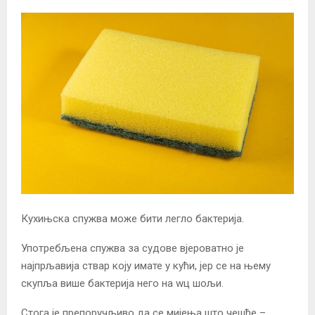
Кухињска спужва може бити легло бактерија.
Употребљена спужва за судове вјероватно је
најпрљавија ствар коју имате у кући, јер се на њему
скупља више бактерија него на wц шољи.
Стога је препоручљиво да се мијења што чешће –