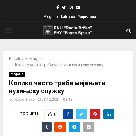
Facebook
Twitter
Instagram
Youtube
Program
Latinica
Ћирилица
PRIMARY
MENU
Početna
Magazin
Колико често треба мијењати кухињску спужву
Magazin
Колико често треба мијењати
кухињску спужву
od
Radio Brčko
03.12.2021 - 08:18
PODIJELI
0