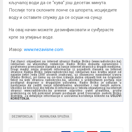
кључалој води да се “кува” још десетак минута.
Послије тога склоните лонче са шпорета, исциједите
воду и оставите спужву да се осуши на сунцу.
На овај начин можете дезинфиковати и сунђерасте
крпе за упијање воде.
Извор:
www.nezavisne.com
Svi članci objavljeni na internet stranici Radija Brčko (www.radiobrcko.ba)
isključivo su vlasništvo redakcije. Radio Brčko dopušta ograničeno i
povremeno prenošenje članaka sa svoje internet stranice u drugim medijima.
Drugi mediji smiju prenijeti informacije iz pojedinih članaka sa Internet
stranice Radija Brčko (www.radiobrcko.ba) isključivo kao kratku vijest od
najviše četiri reda (300 slovnih znakova), uz obavezno navođenje izvora
(Radio Brčko), pri čemu su on-line izdanja dužna objaviti link na originalni
tekst na web stranicu radiobrcko.ba, ukoliko s uredništvom portala nije
postignut dogovor o drugačijim uslovima. Radio Brčko je odlučan u
nastojanju da zaštiti svoje intelektualno vlasništvo i rad svojih autora.
Ukoliko se bilo koji dio teksta ili informacija iz teksta objavljenog na internet
stranici www.radiobrcko.ba prenese suprotno ovim pravilima, protiv
prekršioca će biti pokrenut pravni postupak pred Osnovnim sudom Brčko
distrikta. Za detaljnije informacije o uslovima korištenja kliknite na
USLOVI
KORIŠTENJA.
DEZINFEKCIJA
KUHINJSKA SPUŽVA