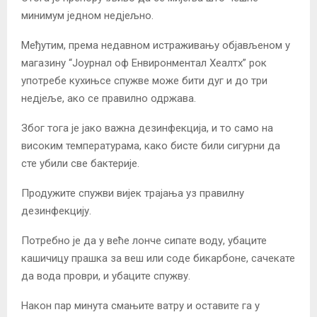
минимум једном недјељно.
Међутим, према недавном истраживању објављеном у
магазину “Јоурнал оф Енвиронментал Хеалтх” рок
употребе кухињсе спужве може бити дуг и до три
недјеље, ако се правилно одржава.
Због тога је јако важна дезинфекција, и то само на
високим температурама, како бисте били сигурни да
сте убили све бактерије.
Продужите спужви вијек трајања уз правилну
дезинфекцију.
Потребно је да у веће лонче сипате воду, убаците
кашичицу прашка за веш или соде бикарбоне, сачекате
да вода проври, и убаците спужву.
Након пар минута смањите ватру и оставите га у