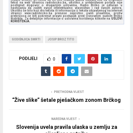
tekst na web stranicu radiobrcko.ba, ukoliko s uredništvom portala nije
postignut dogovor o drugačijim uslovima. Radio Brčko je odlučan u
nastojanju da zaštiti svoje intelektualno vlasništvo i rad svojih autora.
Ukoliko se bilo koji dio teksta ili informacija iz teksta objavljenog na internet
stranici www.radiobrcko.ba prenese suprotno ovim pravilima, protiv
prekršioca će biti pokrenut pravni postupak pred Osnovnim sudom Brčko
distrikta. Za detaljnije informacije o uslovima korištenja kliknite na
USLOVI
KORIŠTENJA.
GODIŠNJICA SMRTI
JOSIP BROZ TITO
PODIJELI
0
PRETHODNA VIJEST
“Žive slike” šetale pješačkom zonom Brčkog
NAREDNA VIJEST
Slovenija uvela pravila ulaska u zemlju za