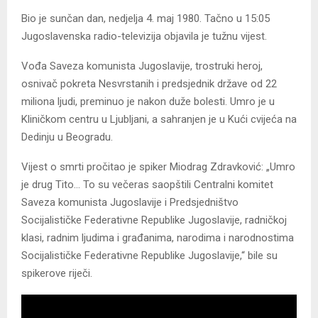
Bio je sunčan dan, nedjelja 4. maj 1980. Tačno u 15:05
Jugoslavenska radio-televizija objavila je tužnu vijest.
Vođa Saveza komunista Jugoslavije, trostruki heroj,
osnivač pokreta Nesvrstanih i predsjednik države od 22
miliona ljudi, preminuo je nakon duže bolesti. Umro je u
Kliničkom centru u Ljubljani, a sahranjen je u Kući cvijeća na
Dedinju u Beogradu.
Vijest o smrti pročitao je spiker Miodrag Zdravković: „Umro
je drug Tito… To su večeras saopštili Centralni komitet
Saveza komunista Jugoslavije i Predsjedništvo
Socijalističke Federativne Republike Jugoslavije, radničkoj
klasi, radnim ljudima i građanima, narodima i narodnostima
Socijalističke Federativne Republike Jugoslavije,“ bile su
spikerove riječi.