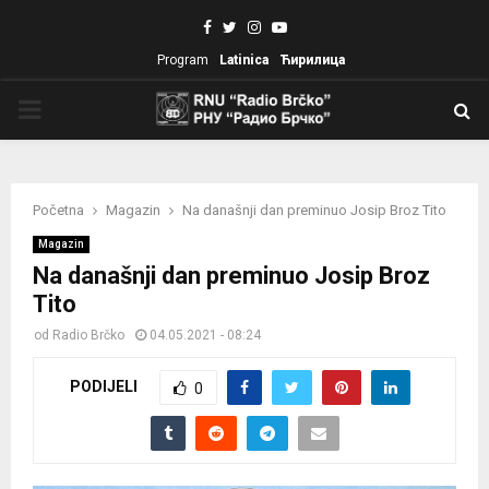
Facebook
Twitter
Instagram
Youtube
Program
Latinica
Ћирилица
PRIMARY
MENU
Početna
Magazin
Na današnji dan preminuo Josip Broz Tito
Magazin
Na današnji dan preminuo Josip Broz
Tito
od
Radio Brčko
04.05.2021 - 08:24
PODIJELI
0