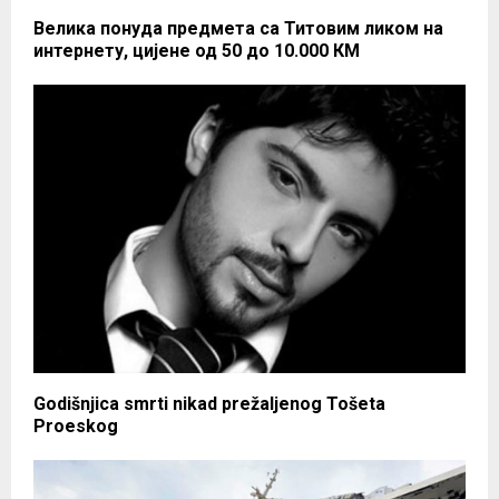
Велика понуда предмета са Титовим ликом на
интернету, цијене од 50 до 10.000 КМ
Godišnjica smrti nikad prežaljenog Tošeta
Proeskog