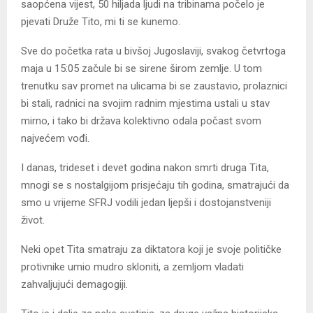
saopćena vijest, 50 hiljada ljudi na tribinama počelo je
pjevati Druže Tito, mi ti se kunemo.
Sve do početka rata u bivšoj Jugoslaviji, svakog četvrtoga
maja u 15:05 začule bi se sirene širom zemlje. U tom
trenutku sav promet na ulicama bi se zaustavio, prolaznici
bi stali, radnici na svojim radnim mjestima ustali u stav
mirno, i tako bi država kolektivno odala počast svom
najvećem vođi.
I danas, trideset i devet godina nakon smrti druga Tita,
mnogi se s nostalgijom prisjećaju tih godina, smatrajući da
smo u vrijeme SFRJ vodili jedan ljepši i dostojanstveniji
život.
Neki opet Tita smatraju za diktatora koji je svoje političke
protivnike umio mudro skloniti, a zemljom vladati
zahvaljujući demagogiji.