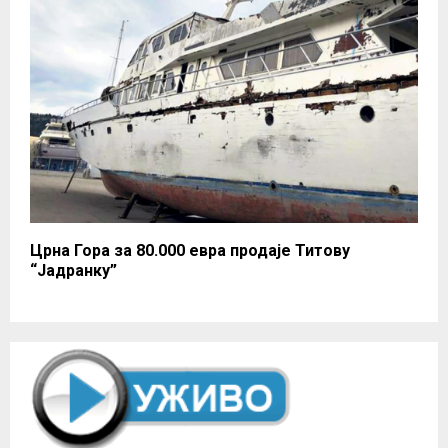
Црна Гора за 80.000 евра продаје Титову
“Јадранку”