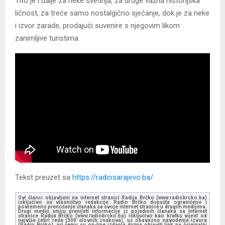
Tito je i dalje za neke svetinja, za druge važna historijska
ličnost, za treće samo nostalgično sjećanje, dok je za neke
i izvor zarade, prodajući suvenire s njegovim likom
zanimljive turistima.
Tekst preuzet sa
https://radiosarajevo.ba/
Svi članci objavljeni na internet stranici Radija Brčko (www.radiobrcko.ba)
isključivo su vlasništvo redakcije. Radio Brčko dopušta ograničeno i
povremeno prenošenje članaka sa svoje internet stranice u drugim medijima.
Drugi mediji smiju prenijeti informacije iz pojedinih članaka sa Internet
stranice Radija Brčko (www.radiobrcko.ba) isključivo kao kratku vijest od
najviše četiri reda (300 slovnih znakova), uz obavezno navođenje izvora
(Radio Brčko), pri čemu su on-line izdanja dužna objaviti link na originalni