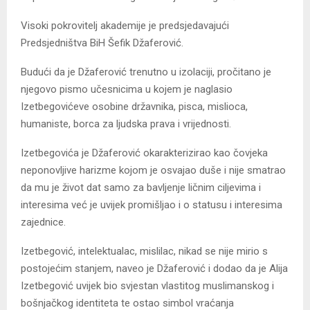
Visoki pokrovitelj akademije je predsjedavajući
Predsjedništva BiH Šefik Džaferović.
Budući da je Džaferović trenutno u izolaciji, pročitano je
njegovo pismo učesnicima u kojem je naglasio
Izetbegovićeve osobine državnika, pisca, mislioca,
humaniste, borca za ljudska prava i vrijednosti.
Izetbegovića je Džaferović okarakterizirao kao čovjeka
neponovljive harizme kojom je osvajao duše i nije smatrao
da mu je život dat samo za bavljenje ličnim ciljevima i
interesima već je uvijek promišljao i o statusu i interesima
zajednice.
Izetbegović, intelektualac, mislilac, nikad se nije mirio s
postojećim stanjem, naveo je Džaferović i dodao da je Alija
Izetbegović uvijek bio svjestan vlastitog muslimanskog i
bošnjačkog identiteta te ostao simbol vraćanja