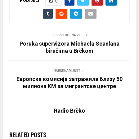
PODIJELI
0
PRETHODNA VIJEST
Poruka supervizora Michaela Scanlana
biračima u Brčkom
NAREDNA VIJEST
Европска комисија затражила близу 50
милиона KМ за мигрантске центре
Radio Brčko
RELATED POSTS