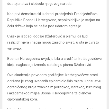
dostojanstva i slobode njegovog naroda.
Kao prvi demokratski izabrani predsjednik Predsjedništva
Republike Bosne i Hercegovine, nepokolebljivo je stajao na
čelu države koja se našla pod udarom agresije.
Uvijek je isticao, dodaje Džaferović u pismu, da ljudi
različitih vjera i nacija mogu zajedno živjeti, u šta je čvrsto
vjerovao.
Bosna i Hercegovina uvijek je bila u središtu Izetbegovićeve
ideje, naglasio je između ostalog u pismu Džaferović.
Ova akademija povodom godišnjice Izetbegovićeve smrti
održana je zbog uvedenih epidemioloških mjera u prisustvu
ograničenog broja zvanica iz političkog, vjerskog, kulturnog
i akademskog miljea Bosne i Hercegovina te članova
diplomatskog kora.