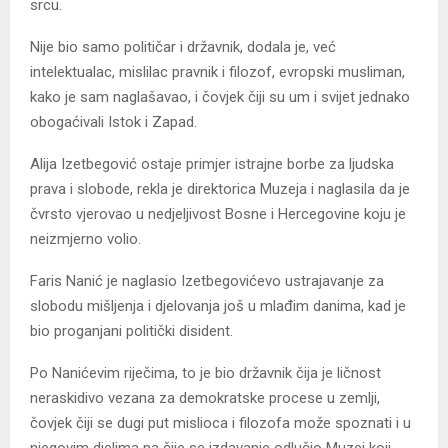
srcu.
Nije bio samo političar i državnik, dodala je, već
intelektualac, mislilac pravnik i filozof, evropski musliman,
kako je sam naglašavao, i čovjek čiji su um i svijet jednako
obogaćivali Istok i Zapad.
Alija Izetbegović ostaje primjer istrajne borbe za ljudska
prava i slobode, rekla je direktorica Muzeja i naglasila da je
čvrsto vjerovao u nedjeljivost Bosne i Hercegovine koju je
neizmjerno volio.
Faris Nanić je naglasio Izetbegovićevo ustrajavanje za
slobodu mišljenja i djelovanja još u mlađim danima, kad je
bio proganjani politički disident.
Po Nanićevim riječima, to je bio državnik čija je ličnost
neraskidivo vezana za demokratske procese u zemlji,
čovjek čiji se dugi put mislioca i filozofa može spoznati i u