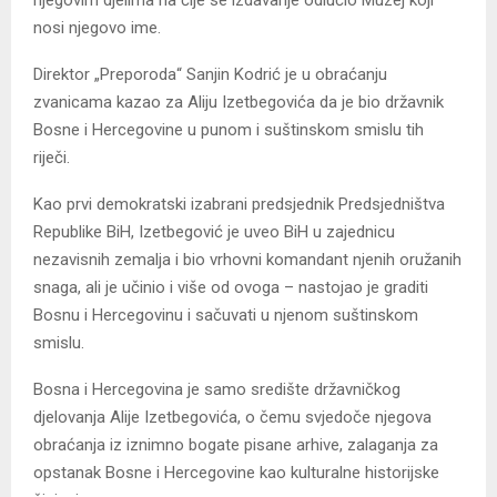
njegovim djelima na čije se izdavanje odlučio Muzej koji
nosi njegovo ime.
Direktor „Preporoda“ Sanjin Kodrić je u obraćanju
zvanicama kazao za Aliju Izetbegovića da je bio državnik
Bosne i Hercegovine u punom i suštinskom smislu tih
riječi.
Kao prvi demokratski izabrani predsjednik Predsjedništva
Republike BiH, Izetbegović je uveo BiH u zajednicu
nezavisnih zemalja i bio vrhovni komandant njenih oružanih
snaga, ali je učinio i više od ovoga – nastojao je graditi
Bosnu i Hercegovinu i sačuvati u njenom suštinskom
smislu.
Bosna i Hercegovina je samo središte državničkog
djelovanja Alije Izetbegovića, o čemu svjedoče njegova
obraćanja iz iznimno bogate pisane arhive, zalaganja za
opstanak Bosne i Hercegovine kao kulturalne historijske