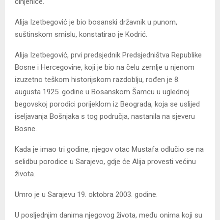
činjenice.
Alija Izetbegović je bio bosanski državnik u punom,
suštinskom smislu, konstatirao je Kodrić.
Alija Izetbegović, prvi predsjednik Predsjedništva Republike
Bosne i Hercegovine, koji je bio na čelu zemlje u njenom
izuzetno teškom historijskom razdoblju, rođen je 8.
augusta 1925. godine u Bosanskom Šamcu u uglednoj
begovskoj porodici porijeklom iz Beograda, koja se uslijed
iseljavanja Bošnjaka s tog područja, nastanila na sjeveru
Bosne.
Kada je imao tri godine, njegov otac Mustafa odlučio se na
selidbu porodice u Sarajevo, gdje će Alija provesti većinu
života.
Umro je u Sarajevu 19. oktobra 2003. godine.
U posljednjim danima njegovog života, među onima koji su