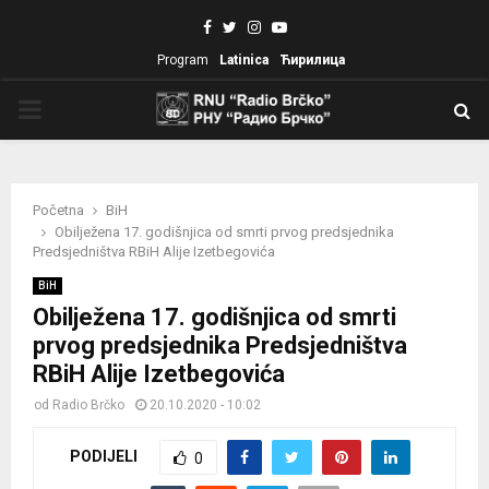
Facebook
Twitter
Instagram
Youtube
Program
Latinica
Ћирилица
PRIMARY
MENU
Početna
BiH
Obilježena 17. godišnjica od smrti prvog predsjednika
Predsjedništva RBiH Alije Izetbegovića
BiH
Obilježena 17. godišnjica od smrti
prvog predsjednika Predsjedništva
RBiH Alije Izetbegovića
od
Radio Brčko
20.10.2020 - 10:02
PODIJELI
0