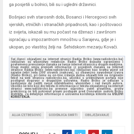
ga posjetili u bolnici, bili su i ugledni državnici.
Bošnjaci svih starosnih dobi, Bosanci i Hercegovci svih
vjerskih, etničkih i stranačkih pripadnosti, kao i poštovaoci
iz svijeta, iskazali su mu počast na dženazi i završnom
ispraćaju u impozantnom mnoštvu u Sarajevu, gdje je i
ukopan, po vlastitoj želji na Šehidskom mezarju Kovači.
Svi članci objavljeni na internet stranici Radija Brčko (www.radiobrcko.ba)
isključivo su vlasništvo redakcije. Radio Brčko dopušta ograničeno i
povremeno prenošenje članaka sa svoje internet stranice u drugim medijima.
Drugi mediji smiju prenijeti informacije iz pojedinih članaka sa Internet
stranice Radija Brčko (www.radiobrcko.ba) isključivo kao kratku vijest od
najviše četiri reda (300 slovnih znakova), uz obavezno navođenje izvora
(Radio Brčko), pri čemu su on-line izdanja dužna objaviti link na originalni
tekst na web stranicu radiobrcko.ba, ukoliko s uredništvom portala nije
postignut dogovor o drugačijim uslovima. Radio Brčko je odlučan u
nastojanju da zaštiti svoje intelektualno vlasništvo i rad svojih autora.
Ukoliko se bilo koji dio teksta ili informacija iz teksta objavljenog na internet
stranici www.radiobrcko.ba prenese suprotno ovim pravilima, protiv
prekršioca će biti pokrenut pravni postupak pred Osnovnim sudom Brčko
distrikta. Za detaljnije informacije o uslovima korištenja kliknite na
USLOVI
KORIŠTENJA.
ALIJA IZETBEGOVIC
GODIŠNJICA SMRTI
OBILJEŽAVANJE