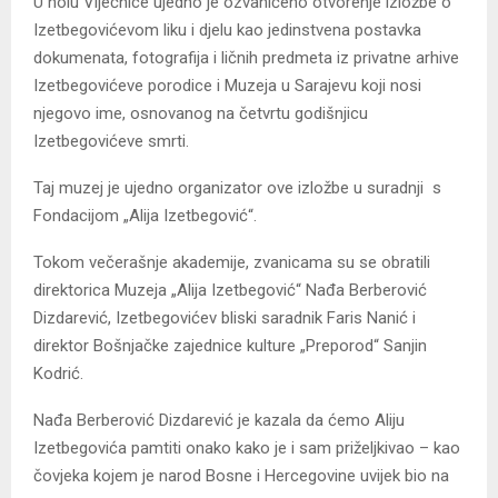
U holu Vijećnice ujedno je ozvaničeno otvorenje izložbe o
Izetbegovićevom liku i djelu kao jedinstvena postavka
dokumenata, fotografija i ličnih predmeta iz privatne arhive
Izetbegovićeve porodice i Muzeja u Sarajevu koji nosi
njegovo ime, osnovanog na četvrtu godišnjicu
Izetbegovićeve smrti.
Taj muzej je ujedno organizator ove izložbe u suradnji s
Fondacijom „Alija Izetbegović“.
Tokom večerašnje akademije, zvanicama su se obratili
direktorica Muzeja „Alija Izetbegović“ Nađa Berberović
Dizdarević, Izetbegovićev bliski saradnik Faris Nanić i
direktor Bošnjačke zajednice kulture „Preporod“ Sanjin
Kodrić.
Nađa Berberović Dizdarević je kazala da ćemo Aliju
Izetbegovića pamtiti onako kako je i sam priželjkivao – kao
čovjeka kojem je narod Bosne i Hercegovine uvijek bio na