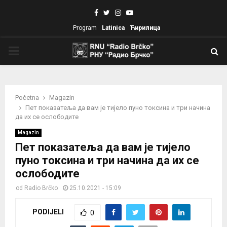
Facebook
Twitter
Instagram
Youtube
Program
Latinica
Ћирилица
PRIMARY
MENU
Početna
Magazin
Пет показатеља да вам је тијело пуно токсина и три начина
да их се ослободите
Magazin
Пет показатеља да вам је тијело
пуно токсина и три начина да их се
ослободите
od
Radio Brčko
25.10.2021 - 15:09
PODIJELI
0