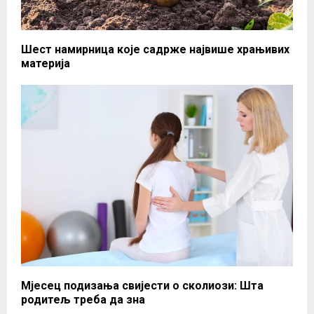
Шест намирница које садрже највише храњивих
материја
Мјесец подизања свијести о сколиози: Шта
родитељ треба да зна