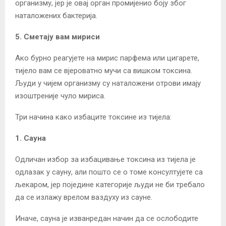
организму, јер је овај орган промијенио боју због
наталожених бактерија.
5. Сметају вам мириси
Ако бурно реагујете на мирис парфема или цигарете,
тијело вам се вјероватно мучи са вишком токсина.
Људи у чијем организму су наталожени отрови имају
изоштреније чуло мириса.
Три начина како избаците токсине из тијела:
1. Сауна
Одличан избор за избацивање токсина из тијела је
одлазак у сауну, али пошто се о томе консултујете са
љекаром, јер поједине категорије људи не би требало
да се излажу врелом ваздуху из сауне.
Иначе, сауна је изванредан начин да се ослободите