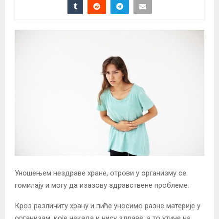
Уношењем нездраве хране, отрови у организму се
гомилају и могу да изазову здравствене проблеме.
Кроз различиту храну и пиће уносимо разне материје у
организам, које некада и нису здраве, а то утиче на