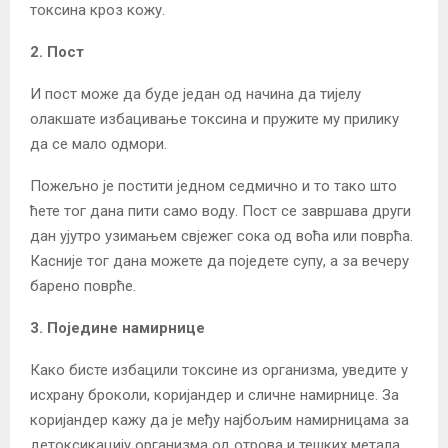
токсина кроз кожу.
2. Пост
И пост може да буде један од начина да тијелу
олакшате избацивање токсина и пружите му прилику
да се мало одмори.
Пожељно је постити једном седмично и то тако што
ћете тог дана пити само воду. Пост се завршава други
дан ујутро узимањем свјежег сока од воћа или поврћа.
Касније тог дана можете да поједете супу, а за вечеру
барено поврће.
3. Поједине намирнице
Како бисте избацили токсине из организма, уведите у
исхрану броколи, коријандер и сличне намирнице. За
коријандер кажу да је међу најбољим намирницама за
детоксикацију организма од отрова и тешких метала.