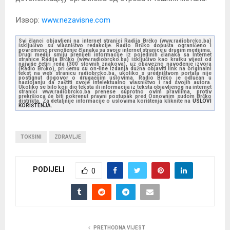
Извор:
www.nezavisne.com
Svi članci objavljeni na internet stranici Radija Brčko (www.radiobrcko.ba)
isključivo su vlasništvo redakcije. Radio Brčko dopušta ograničeno i
povremeno prenošenje članaka sa svoje internet stranice u drugim medijima.
Drugi mediji smiju prenijeti informacije iz pojedinih članaka sa Internet
stranice Radija Brčko (www.radiobrcko.ba) isključivo kao kratku vijest od
najviše četiri reda (300 slovnih znakova), uz obavezno navođenje izvora
(Radio Brčko), pri čemu su on-line izdanja dužna objaviti link na originalni
tekst na web stranicu radiobrcko.ba, ukoliko s uredništvom portala nije
postignut dogovor o drugačijim uslovima. Radio Brčko je odlučan u
nastojanju da zaštiti svoje intelektualno vlasništvo i rad svojih autora.
Ukoliko se bilo koji dio teksta ili informacija iz teksta objavljenog na internet
stranici www.radiobrcko.ba prenese suprotno ovim pravilima, protiv
prekršioca će biti pokrenut pravni postupak pred Osnovnim sudom Brčko
distrikta. Za detaljnije informacije o uslovima korištenja kliknite na
USLOVI
KORIŠTENJA.
TOKSINI
ZDRAVLJE
PODIJELI
0
PRETHODNA VIJEST