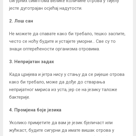
сигурних симптома велике количине отрова у тијелу
јесте дуготрајан осјећај надутости.
2. Лош сан
Не можете да спавате како би требало, тешко заспите,
често се ноћу будите и устајете уморни… Све су то
знаци оптерећености организма отровима.
3. Непријатан задах
Када цријева и јетра нису у стању да се ријеше отрова
како би требало, може да дође до стварања
непријатног мириса из уста, јер се на језику таложе
бактерије.
4. Промјена боје језика
Уколико примјетите да вам је језик бјеличаст или
жућкаст, будите сигурни да имате вишак отрова у