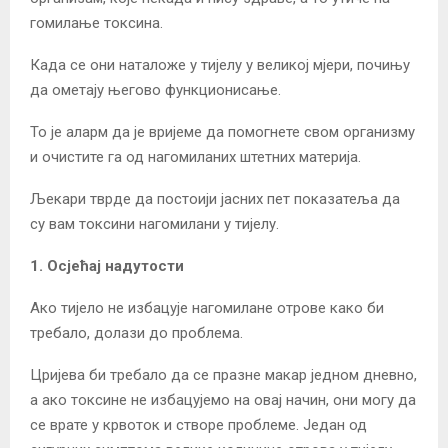
гомилање токсина.
Када се они наталоже у тијелу у великој мјери, почињу
да ометају његово функционисање.
То је аларм да је вријеме да помогнете свом организму
и очистите га од нагомиланих штетних материја.
Љекари тврде да постоији јасних пет показатеља да
су вам токсини нагомилани у тијелу.
1. Осјећај надутости
Ако тијело не избацује нагомилане отрове како би
требало, долази до проблема.
Цријева би требало да се празне макар једном дневно,
а ако токсине не избацујемо на овај начин, они могу да
се врате у крвоток и створе проблеме. Један од