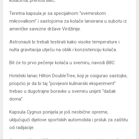
kolačima, prenosi BBC.
Teretna kapsula je sa specijalnom “svemirskom
mikrovalkom” i sastojcima za kolače lansirana u subotu iz
američke savezne države Virdžinije.
Astronauti bi trebali testirati kako visoke temperature i
nulta gravitacija utječu na oblik i konzistenciju kolača.
Bit će to prvo pečenje kolača u svemiru, navodi
BBC
.
Hotelski lanac Hilton DoubleTree, koji je osigurao sastojke,
priopćio je da bi taj “povijesni kulinarski eksperiment”
trebao u dugotrajne boravke u svemiru unijeti “dašak
doma”.
Kapsula
Cygnus
ponijela je još neobične opreme,
uključujući dijelove sportskih automobila i prsluk za zaštitu
od radijacije.