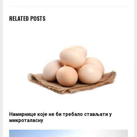
RELATED POSTS
Намирнице које не би требало стављати у
микроталасну