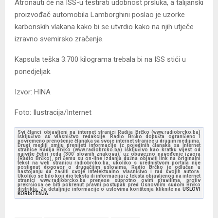
Atronauti će na ISS-u testirati udobnost prsluka, a talijanski
proizvođač automobila Lamborghini poslao je uzorke
karbonskih vlakana kako bi se utvrdio kako na njih utječe
izravno svemirsko zračenje.
Kapsula teška 3.700 kilograma trebala bi na ISS stići u
ponedjeljak.
Izvor: HINA
Foto: Ilustracija/Internet
Svi članci objavljeni na internet stranici Radija Brčko (www.radiobrcko.ba)
isključivo su vlasništvo redakcije. Radio Brčko dopušta ograničeno i
povremeno prenošenje članaka sa svoje internet stranice u drugim medijima.
Drugi mediji smiju prenijeti informacije iz pojedinih članaka sa Internet
stranice Radija Brčko (www.radiobrcko.ba) isključivo kao kratku vijest od
najviše četiri reda (300 slovnih znakova), uz obavezno navođenje izvora
(Radio Brčko), pri čemu su on-line izdanja dužna objaviti link na originalni
tekst na web stranicu radiobrcko.ba, ukoliko s uredništvom portala nije
postignut dogovor o drugačijim uslovima. Radio Brčko je odlučan u
nastojanju da zaštiti svoje intelektualno vlasništvo i rad svojih autora.
Ukoliko se bilo koji dio teksta ili informacija iz teksta objavljenog na internet
stranici www.radiobrcko.ba prenese suprotno ovim pravilima, protiv
prekršioca će biti pokrenut pravni postupak pred Osnovnim sudom Brčko
distrikta. Za detaljnije informacije o uslovima korištenja kliknite na
USLOVI
KORIŠTENJA.