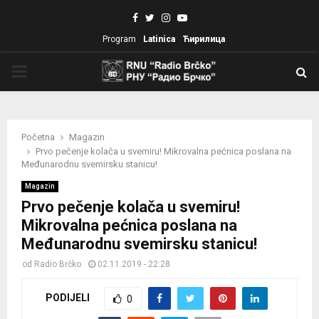
Facebook
Twitter
Instagram
Youtube
Program
Latinica
Ћирилица
PRIMARY
MENU
Početna
Magazin
Prvo pečenje kolača u svemiru! Mikrovalna pećnica poslana na
Međunarodnu svemirsku stanicu!
Magazin
Prvo pečenje kolača u svemiru!
Mikrovalna pećnica poslana na
Međunarodnu svemirsku stanicu!
od
Radio Brčko
02.11.2019 - 22:28
PODIJELI
0