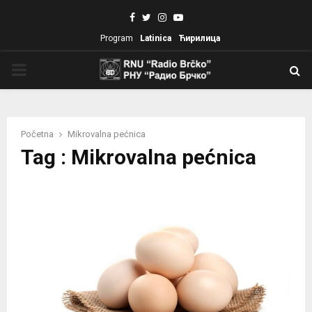
Facebook
Twitter
Instagram
Youtube
Program
Latinica
Ћирилица
PRIMARY
MENU
Početna
Mikrovalna pećnica
Tag : Mikrovalna pećnica