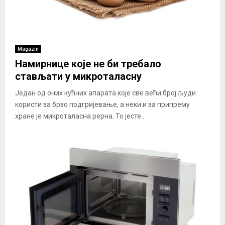
Magazin
Намирнице које не би требало
стављати у микроталасну
Један од оних кућних апарата које све већи број људи
користи за брзо подгријевање, а неки и за припрему
хране је микроталасна рерна. То јесте...