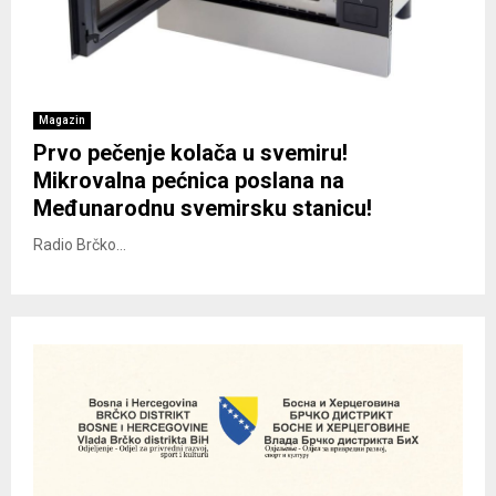
Magazin
Prvo pečenje kolača u svemiru!
Mikrovalna pećnica poslana na
Međunarodnu svemirsku stanicu!
Radio Brčko...