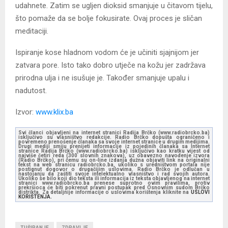
udahnete. Zatim se ugljen dioksid smanjuje u čitavom tijelu,
što pomaže da se bolje fokusirate. Ovaj proces je sličan
meditaciji.
Ispiranje kose hladnom vodom će je učiniti sjajnijom jer
zatvara pore. Isto tako dobro utječe na kožu jer zadržava
prirodna ulja i ne isušuje je. Također smanjuje upalu i
nadutost.
Izvor:
www.klix.ba
Svi članci objavljeni na internet stranici Radija Brčko (www.radiobrcko.ba)
isključivo su vlasništvo redakcije. Radio Brčko dopušta ograničeno i
povremeno prenošenje članaka sa svoje internet stranice u drugim medijima.
Drugi mediji smiju prenijeti informacije iz pojedinih članaka sa Internet
stranice Radija Brčko (www.radiobrcko.ba) isključivo kao kratku vijest od
najviše četiri reda (300 slovnih znakova), uz obavezno navođenje izvora
(Radio Brčko), pri čemu su on-line izdanja dužna objaviti link na originalni
tekst na web stranicu radiobrcko.ba, ukoliko s uredništvom portala nije
postignut dogovor o drugačijim uslovima. Radio Brčko je odlučan u
nastojanju da zaštiti svoje intelektualno vlasništvo i rad svojih autora.
Ukoliko se bilo koji dio teksta ili informacija iz teksta objavljenog na internet
stranici www.radiobrcko.ba prenese suprotno ovim pravilima, protiv
prekršioca će biti pokrenut pravni postupak pred Osnovnim sudom Brčko
distrikta. Za detaljnije informacije o uslovima korištenja kliknite na
USLOVI
KORIŠTENJA.
TUŠIRANJE
ZDRAVLJE