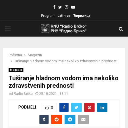
Facebook
Twitter
Instagram
Youtube
Program
Latinica
Ћирилица
PRIMARY
MENU
Početna
Magazin
Tuširanje hladnom vodom ima nekoliko zdravstvenih prednosti
Magazin
Tuširanje hladnom vodom ima nekoliko
zdravstvenih prednosti
od
Radio Brčko
25.10.2021 - 13:11
PODIJELI
0