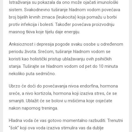
Istraživanja su pokazala da ono može ojačati imunološki
sistem. Svakodnevno tuširanje hladnom vodom povećava
broj bijelih krvnih zrnaca (leukocita) koja pomažu u borbi
protiv infekcija i bolesti. Također povećava proizvodnju
masnog tkiva koje tijelu daje energiju.
Anksioznost i depresija pogode svaku osobe u određenom
periodu života. Srećom, tuširanje hladnom vodom se
koristi kao holistički pristup ublažavanju ovih psihičkih
stanja. Tuširajte se hladnom vodom od pet do 10 minuta
nekoliko puta sedmično.
Ubrzo će doći do povećavanja nivoa endorfina, hormona
sreće, a nivo kortizola, hormona koji izaziva stres, će se
smanjiti. Ublažit će se bolovi u mišićima koje osjećate
nakon napornog treninga.
Hladna voda će vas gotovo momentalno razbuditi. Trenutni
“šok” koji ova voda izaziva stimulira vas da dublje