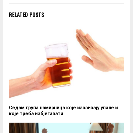
RELATED POSTS
Седам група намирница које изазивају упале и
које треба избјегавати