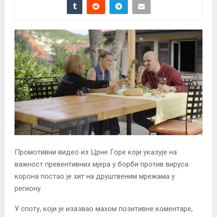
Промотивни видео из Црне Горе који указује на
важност превентивних мјера у борби против вируса
корона постао је хит на друштвеним мрежама у
региону.
У споту, који је изазвао махом позитивне коментаре,