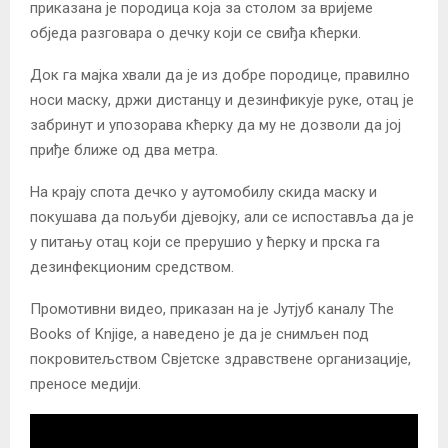
приказана је породица која за столом за вријеме
обједа разговара о дечку који се свиђа кћерки.
Док га мајка хвали да је из добре породице, правилно
носи маску, држи дистанцу и дезинфикује руке, отац је
забринут и упозорава кћерку да му не дозволи да јој
приђе ближе од два метра.
На крају спота дечко у аутомобилу скида маску и
покушава да пољуби дјевојку, али се испоставља да је
у питању отац који се прерушио у ћерку и прска га
дезинфекционим средством.
Промотивни видео, приказан на је Јутјуб каналу The
Books of Knjige, а наведено је да је снимљен под
покровитељством Свјетске здравствене организације,
преносе медији.