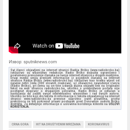
Извор: sputniknews.com
Svi članci objavljeni na internet stranici Radija Brčko (www.radiobrcko.ba)
isključivo su vlasništvo redakcije. Radio Brčko dopušta ograničeno i
povremeno prenošenje članaka sa svoje internet stranice u drugim medijima.
Drugi mediji smiju prenijeti informacije iz pojedinih članaka sa Internet
stranice Radija Brčko (www.radiobrcko.ba) isključivo kao kratku vijest od
najviše četiri reda (300 slovnih znakova), uz obavezno navođenje izvora
(Radio Brčko), pri čemu su on-line izdanja dužna objaviti link na originalni
tekst na web stranicu radiobrcko.ba, ukoliko s uredništvom portala nije
postignut dogovor o drugačijim uslovima. Radio Brčko je odlučan u
nastojanju da zaštiti svoje intelektualno vlasništvo i rad svojih autora.
Ukoliko se bilo koji dio teksta ili informacija iz teksta objavljenog na internet
stranici www.radiobrcko.ba prenese suprotno ovim pravilima, protiv
prekršioca će biti pokrenut pravni postupak pred Osnovnim sudom Brčko
distrikta. Za detaljnije informacije o uslovima korištenja kliknite na
USLOVI
KORIŠTENJA.
CRNA GORA
HIT NA DRUŠTVENIM MREŽAMA
KORONAVIRUS