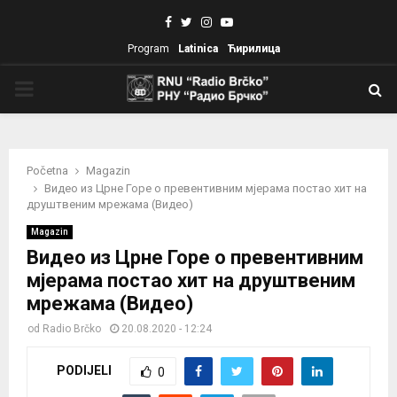
Facebook
Twitter
Instagram
Youtube
Program
Latinica
Ћирилица
PRIMARY
MENU
Početna
Magazin
Видео из Црне Горе о превентивним мјерама постао хит на
друштвеним мрежама (Видео)
Magazin
Видео из Црне Горе о превентивним
мјерама постао хит на друштвеним
мрежама (Видео)
od
Radio Brčko
20.08.2020 - 12:24
PODIJELI
0