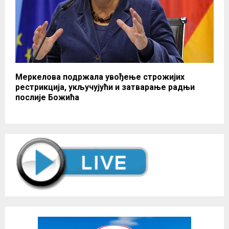
Меркелова подржала увођење строжијих
рестрикција, укључујући и затварање радњи
послије Божића