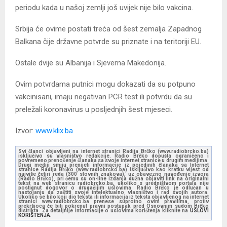
periodu kada u našoj zemlji još uvijek nije bilo vakcina.
Srbija će ovime postati treċa od šest zemalja Zapadnog
Balkana čije državne potvrde su priznate i na teritoriji EU.
Ostale dvije su Albanija i Sjeverna Makedonija.
Ovim potvrdama putnici mogu dokazati da su potpuno
vakcinisani, imaju negativan PCR test ili potvrdu da su
preležali koronavirus u posljednjih šest mjeseci.
Izvor:
www.klix.ba
Svi članci objavljeni na internet stranici Radija Brčko (www.radiobrcko.ba)
isključivo su vlasništvo redakcije. Radio Brčko dopušta ograničeno i
povremeno prenošenje članaka sa svoje internet stranice u drugim medijima.
Drugi mediji smiju prenijeti informacije iz pojedinih članaka sa Internet
stranice Radija Brčko (www.radiobrcko.ba) isključivo kao kratku vijest od
najviše četiri reda (300 slovnih znakova), uz obavezno navođenje izvora
(Radio Brčko), pri čemu su on-line izdanja dužna objaviti link na originalni
tekst na web stranicu radiobrcko.ba, ukoliko s uredništvom portala nije
postignut dogovor o drugačijim uslovima. Radio Brčko je odlučan u
nastojanju da zaštiti svoje intelektualno vlasništvo i rad svojih autora.
Ukoliko se bilo koji dio teksta ili informacija iz teksta objavljenog na internet
stranici www.radiobrcko.ba prenese suprotno ovim pravilima, protiv
prekršioca će biti pokrenut pravni postupak pred Osnovnim sudom Brčko
distrikta. Za detaljnije informacije o uslovima korištenja kliknite na
USLOVI
KORIŠTENJA.