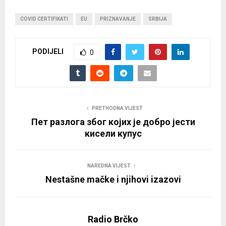
COVID CERTIFIKATI
EU
PRIZNAVANJE
SRBIJA
PODIJELI
0
PRETHODNA VIJEST
Пет разлога због којих је добро јести
кисели купус
NAREDNA VIJEST
Nestašne mačke i njihovi izazovi
Radio Brčko