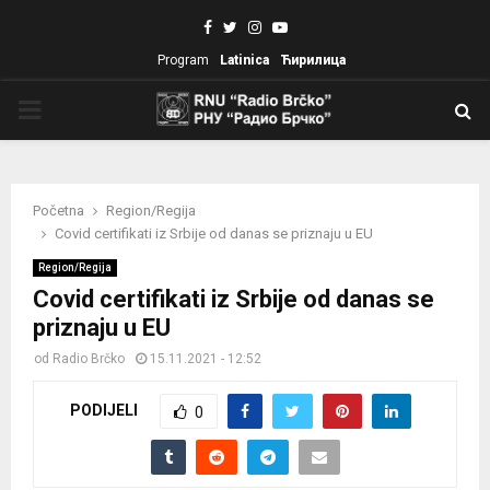
Facebook
Twitter
Instagram
Youtube
Program
Latinica
Ћирилица
PRIMARY
MENU
Početna
Region/Regija
Covid certifikati iz Srbije od danas se priznaju u EU
Region/Regija
Covid certifikati iz Srbije od danas se
priznaju u EU
od
Radio Brčko
15.11.2021 - 12:52
PODIJELI
0