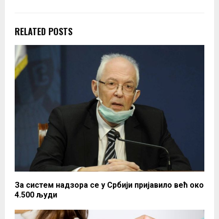
RELATED POSTS
За систем надзора се у Србији пријавило већ око
4.500 људи