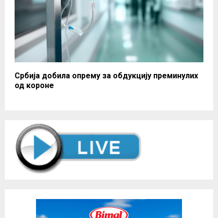
Србија добила опрему за обдукцију преминулих
од короне