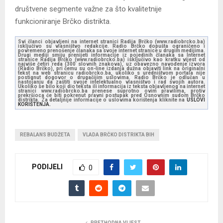
društvene segmente važne za što kvalitetnije
funkcioniranje Brčko distrikta.
Svi članci objavljeni na internet stranici Radija Brčko (www.radiobrcko.ba)
isključivo su vlasništvo redakcije. Radio Brčko dopušta ograničeno i
povremeno prenošenje članaka sa svoje internet stranice u drugim medijima.
Drugi mediji smiju prenijeti informacije iz pojedinih članaka sa Internet
stranice Radija Brčko (www.radiobrcko.ba) isključivo kao kratku vijest od
najviše četiri reda (300 slovnih znakova), uz obavezno navođenje izvora
(Radio Brčko), pri čemu su on-line izdanja dužna objaviti link na originalni
tekst na web stranicu radiobrcko.ba, ukoliko s uredništvom portala nije
postignut dogovor o drugačijim uslovima. Radio Brčko je odlučan u
nastojanju da zaštiti svoje intelektualno vlasništvo i rad svojih autora.
Ukoliko se bilo koji dio teksta ili informacija iz teksta objavljenog na internet
stranici www.radiobrcko.ba prenese suprotno ovim pravilima, protiv
prekršioca će biti pokrenut pravni postupak pred Osnovnim sudom Brčko
distrikta. Za detaljnije informacije o uslovima korištenja kliknite na
USLOVI
KORIŠTENJA.
REBALANS BUDŽETA
VLADA BRČKO DISTRIKTA BIH
PODIJELI
0
PRETHODNA VIJEST