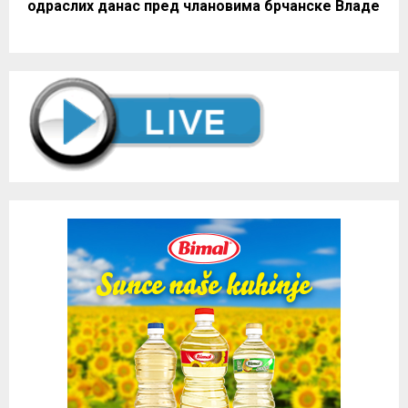
одраслих данас пред члановима брчанске Владе