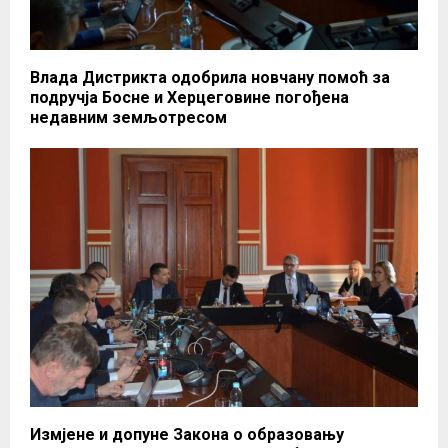
Влада Дистрикта одобрила новчану помоћ за
подручја Босне и Херцеговине погођена
недавним земљотресом
Измјене и допуне Закона о образовању