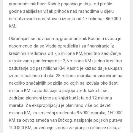
gradonačelnik Esed Kadrić pojasnio je da je od prošle
godine zabilježen višak prihoda nad rashodima u dijelu
nerealizovanih sredstava u iznosu od 17 miliona i 869.000
KM.
Obraćajući se novinarima, gradonačelnik Kadrić u uvodu je
napomenuo da se Vlada opredijelila i za finansiranje iz
kreditinih sredstava od 7,5 miliona KM, kreditno zaduženje
uzrokovano pandemijom je 2,5 miliona KM i jedno kreditno
zaduženje od pet miliona KM. Kadrić je kazao da je ukupan
iznos rebalansa od oko 28 miliona maraka pozicioniran na
nekoliko značajnijih pozicija od kojih se izdvaja oko šest
miliona KM za podsticaje u poljoprivredi, kako bi se
zadržao planirani iznos u knjizi budžeta od 12 miliona
maraka. Za eksproprijaciju je planirano više od devet
miliona KM, za smještaj studenata 95.000 maraka, 150.000
KM za odvoz smeća van Brčkog, nasipanje poljskih puteva
100.000 KM, povećanje iznosa za pranje i čišćenje ulica, a