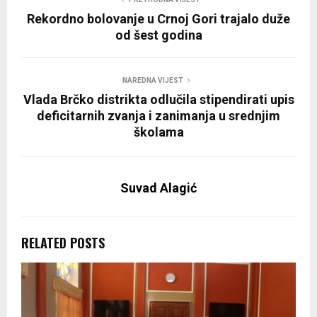
Rekordno bolovanje u Crnoj Gori trajalo duže
od šest godina
NAREDNA VIJEST
Vlada Brčko distrikta odlučila stipendirati upis
deficitarnih zvanja i zanimanja u srednjim
školama
Suvad Alagić
RELATED POSTS