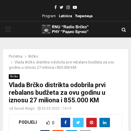
Facebook
Twitter
Instagram
Youtube
Program
Latinica
Ћирилица
PRIMARY
MENU
Početna
Brčko
Vlada Brčko distrikta odobrila prvi rebalans budžeta za ovu
godinu u iznosu 27 miliona i 855.000 KM
Brčko
Vlada Brčko distrikta odobrila prvi
rebalans budžeta za ovu godinu u
iznosu 27 miliona i 855.000 KM
od
Suvad Alagić
30.03.2022 - 14:19
PODIJELI
0