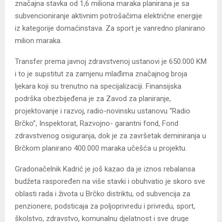
značajna stavka od 1,6 miliona maraka planirana je sa
subvencioniranje aktivnim potrošačima električne energije
iz kategorije domaćinstava. Za sport je vanredno planirano
milion maraka.
Transfer prema javnoj zdravstvenoj ustanovi je 650.000 KM
i to je supstitut za zamjenu mlađima značajnog broja
ljekara koji su trenutno na specijalizaciji. Finansijska
podrška obezbijeđena je za Zavod za planiranje,
projektovanje i razvoj, radio-novinsku ustanovu “Radio
Brčko”, Inspektorat, Razvojno- garantni fond, Fond
zdravstvenog osiguranja, dok je za završetak deminiranja u
Brčkom planirano 400.000 maraka učešća u projektu.
Gradonačelnik Kadrić je još kazao da je iznos rebalansa
budžeta raspoređen na više stavki i obuhvatio je skoro sve
oblasti rada i života u Brčko distriktu, od subvencija za
penzionere, podsticaja za poljoprivredu i privredu, sport,
školstvo, zdravstvo, komunalnu djelatnost i sve druge