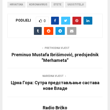
HRVATSKA
KORONAVIRUS
ŠTETE
UGOSTITELJI
PODIJELI
0
PRETHODNA VIJEST
Preminuo Mustafa Ibrišimović, predsjednik
“Merhameta”
NAREDNA VIJEST
Црна Гора: Сутра представљање састава
нове Владе
Radio Brčko