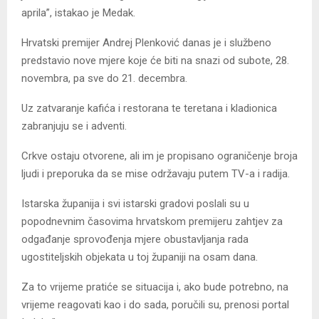
aprila”, istakao je Medak.
Hrvatski premijer Andrej Plenković danas je i službeno
predstavio nove mjere koje će biti na snazi od subote, 28.
novembra, pa sve do 21. decembra.
Uz zatvaranje kafića i restorana te teretana i kladionica
zabranjuju se i adventi.
Crkve ostaju otvorene, ali im je propisano ograničenje broja
ljudi i preporuka da se mise održavaju putem TV-a i radija.
Istarska županija i svi istarski gradovi poslali su u
popodnevnim časovima hrvatskom premijeru zahtjev za
odgađanje sprovođenja mjere obustavljanja rada
ugostiteljskih objekata u toj županiji na osam dana.
Za to vrijeme pratiće se situacija i, ako bude potrebno, na
vrijeme reagovati kao i do sada, poručili su, prenosi portal