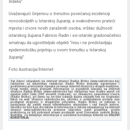
Indeks”.
Uvažavajući činjenicu o trenutno povećanoj incidenciji
novooboljelih u Istarskoj županiji, a svakodnevno prateći
mjesta i izvore novih zaraženih osoba, vršilac dužnosti
istarskog župana Fabricio Radin i svi istarski gradonačelnici
smatraju da ugostiteljski objekti “nisu i ne predstavljaju
epidemiološku prijetnju u ovom trenutku u Istarskoj
županiji”.
Foto ilustracija/Internet
Svi članci objavljeni na internet stranici Radija Brčko (www.radiobrcko.ba)
isključivo su vlasništvo redakcije. Radio Brčko dopušta ograničeno i
povremeno prenošenje članaka sa svoje internet stranice u drugim medijima.
Drugi mediji smiju prenijeti informacije iz pojedinih članaka sa Internet
stranice Radija Brčko (www.radiobrcko.ba) isključivo kao kratku vijest od
najviše četiri reda (300 slovnih znakova), uz obavezno navođenje izvora
(Radio Brčko), pri čemu su on-line izdanja dužna objaviti link na originalni
tekst na web stranicu radiobrcko.ba, ukoliko s uredništvom portala nije
postignut dogovor o drugačijim uslovima. Radio Brčko je odlučan u
nastojanju da zaštiti svoje intelektualno vlasništvo i rad svojih autora.
Ukoliko se bilo koji dio teksta ili informacija iz teksta objavljenog na internet
stranici www.radiobrcko.ba prenese suprotno ovim pravilima, protiv
prekršioca će biti pokrenut pravni postupak pred Osnovnim sudom Brčko
distrikta. Za detaljnije informacije o uslovima korištenja kliknite na
USLOVI
KORIŠTENJA.