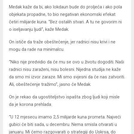
Medak kaže da bi, ako lokdaun bude do proljeća i ako pola
objekata propadne, to bio negativan ekonomski efekat
četiri milijarde kuna. “Bez ostalih stvari. A tu ne govorim ni
o iseljavanju ljudi”, kaže Medak.
On ističe da traže obeštećenje, jer radnici nisu krivi i ne
mogu da rade na minimalcu.
“Niko nije predvidio da će mu se ovo u životu dogoditi. Naši
radnici nisu zaraženi, nisu bolesni. Nijedna studija ne kaže
da smo mi izvor zaraze. Mi smo svjesni da će nas zatvoriti.
Ali, obeštećenje tražimo”, jasno će Medak.
On je rekao da ugostiteljstvo ispašta zbog ljudi koji misle
da je korona prehlada.
“U 12 mjesecu imamo 2,5 milijarde kuna prometa. Najveći
gubici će biti sada, u decembru. Nema smisla otvarati u
januaru. Mi ćemo razgovarati o strategiji do Uskrsa, do