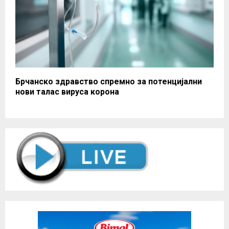
Брчанско здравство спремно за потенцијални
нови талас вируса корона