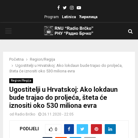
Facebook
Twitter
Instagram
Youtube
Program
Latinica
Ћирилица
PRIMARY
MENU
Početna
Region/Regija
Ugostitelji u Hrvatskoj: Ako lokdaun bude trajao do proljeća,
šteta će iznositi oko 530 miliona evra
Region/Regija
Ugostitelji u Hrvatskoj: Ako lokdaun
bude trajao do proljeća, šteta će
iznositi oko 530 miliona evra
od
Radio Brčko
26.11.2020 - 22:05
PODIJELI
0