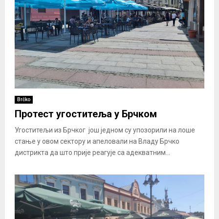
Brčko
Протест угоститеља у Брчком
Угоститељи из Брчког још једном су упозорили на лоше
стање у овом сектору и апеловали на Владу Брчко
дистрикта да што прије реагује са адекватним...