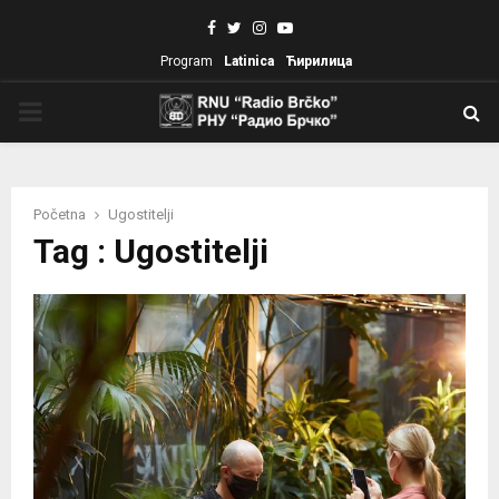
Facebook
Twitter
Instagram
Youtube
Program
Latinica
Ћирилица
PRIMARY
MENU
Početna
Ugostitelji
Tag : Ugostitelji