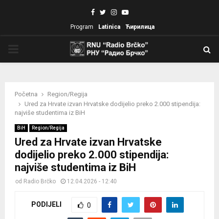
Facebook
Twitter
Instagram
Youtube
Program
Latinica
Ћирилица
PRIMARY
MENU
Početna
Region/Regija
Ured za Hrvate izvan Hrvatske dodijelio preko 2.000 stipendija:
najviše studentima iz BiH
BiH
Region/Regija
Ured za Hrvate izvan Hrvatske
dodijelio preko 2.000 stipendija:
najviše studentima iz BiH
od
Radio Brčko
12.04.2026 - 12:40
PODIJELI
0