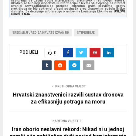
nastojanju da zaštiti svoje intelektualno vlasništvo i rad svojih autora.
Ukoliko se bilo koji dio teksta ili informacija iz teksta objavljenog na internet
stranici www.radiobrcko.ba prenese suprotno ovim pravilima, protiv
prekršioca će biti pokrenut pravni postupak pred Osnovnim sudom Brčko
distrikta. Za detaljnije informacije o uslovima korištenja kliknite na
USLOVI
KORIŠTENJA.
SREDIŠNJI URED ZA HRVATE IZVAN RH
STIPENDIJE
PODIJELI
0
PRETHODNA VIJEST
Hrvatski znanstvenici razvili sustav dronova
za efikasniju potragu na moru
NAREDNA VIJEST
Iran oborio neslavni rekord: Nikad ni u jednoj