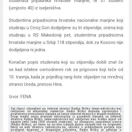
studenata pripadnika hrvatske manjine, te 31 student
(umjesto 40) iz iseljeništva.
Studentima pripadnicima hrvatske nacionalne manjine koji
studiraju u Crnoj Gori dodijeljene su tri stipendije, onima koji
studiraju u RS Makedoniji pet, studentima pripadnicima
hrvatske manjine u Srbiji 118 stipendija, dok za Kosovo nije
dodijeljena ni jedna.
Konačan popis studenata koji su stipendiju dobili znat će
se kad istekne osmodnevni rok za prigovore koji teče od
10. travnja, kada je prijedlog rang-liste objavljen na mrežnoj
stranici Ureda, prenosi Hina.
Izvor: FENA
Svi članci objavljeni na internet stranici Radija Brčko (www.radiobrcko.ba)
isključivo su vlasništvo redakcije. Radio Brčko dopušta ograničeno i
povremeno prenošenje članaka sa svoje internet stranice u drugim medijima.
Drugi mediji smiju prenijeti informacije iz pojedinih članaka sa Internet
stranice Radija Brčko (www.radiobrcko.ba) isključivo kao kratku vijest od
najviše četiri reda (300 slovnih znakova), uz obavezno navođenje izvora
(Radio Brčko), pri čemu su on-line izdanja dužna objaviti link na originalni
tekst na web stranicu radiobrcko.ba, ukoliko s uredništvom portala nije
postignut dogovor o drugačijim uslovima. Radio Brčko je odlučan u