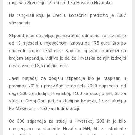
raspisao Središnji državni ured za Hrvate u Hrvatskoj.
Na rang-listi koju je Ured u konačnici predložio je 2007
stipendista.
Stipendije se dodjeljuju jednokratno, odnosno za razdoblje
od 10 mjeseci u mjesečnom iznosu od 175 eura, što po
studentu iznosi 1750 eura. Kad se taj iznos pomnoži sa
brojem stipendija, vidljivo je da će Hrvatska za njih izdvojiti
nešto više od 3,5 milijuna eura.
Javni natječaj za dodjelu stipendija bio je raspisan u
prosincu 2025. i predviđao je dodjelu 2000 stipendija, od
čega 300 za studij u Hrvatskoj, 1500 za studij u BiH, 30 za
studij u Crnoj Gori, pet za studij na Kosovu, 15 za studij u
RS Makedoniji i 150 za studij u Srbiji.
Od 300 stipendija za studij u Hrvatskoj, 200 ih je bilo
namijenjeno za studente Hrvate u BiH, 60 za studente