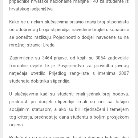
pripadnike hrvatske nacionalne manjine i 40 za studente iz
hrvatskog iseljeništva.
Kako se u nekim slučajevima prijavio manji broj stipendista
od odobrenog broja stipendija, navedene brojke u konačnici
se ponešto razlikuju. Pojedinosti o dodjeli navedene su na
mrežnoj stranici Ureda.
Zaprimljene su 3464 prijave, od kojih su 3054 zadovoljile
formalne uvjete te je Povjerenstvo za provedbu javnog
natječaja utvrdilo Prijedlog rang-liste s imenima 2007
studenata dobitnika stipendije.
U slučajevima kad su studenti imali jednak broj bodova,
prednost pri dodjeli stipendije imali su oni sa lošijim
socijalnim statusom, a ako su bili izjednačeni i temeljem
tog kriterija, prednost je dana studentu s boljim prosjekom
ocjena.
Budući da su nakon primjene ta dva dodana kriterija dva