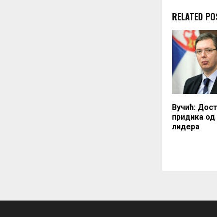
RELATED PO
Вучић: Дост
придика од
лидера