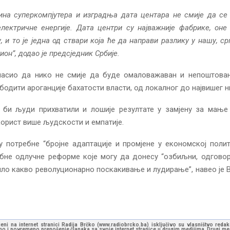
на суперкомпјутера и изградња дата центара не смије да се
лектричне енергије. Дата центри су најважније фабрике, оне 
, и то је једна од ствари која ће да направи разлику у нашу, с
ион”, додао је предсједник Србије.
гласио да нико не смије да буде омаловажаван и непоштован
бодити ароганције бахатости власти, од локалног до највишег н
 би људи прихватили и лошије резултате у замјену за мање
корист више људскости и емпатије.
 потребне “бројне адаптације и промјене у економској поли
ебне одлучне реформе које могу да донесу “озбиљни, одговор
ило какво револуционарно поскакивање и лудирање”, навео је В
jeni na internet stranici Radija Brčko (www.radiobrcko.ba) isključivo su vlasništvo reda
o i povremeno prenošenje članaka sa svoje internet stranice u drugim medijima. Drugi medi