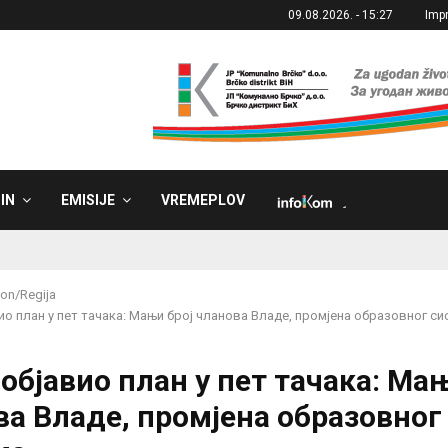
09.08.2026. - 15:27
Imp
IN
EMISIJE
VREMEPLOV
˼
on/Regija
ио план у пет тачака: Мањи број чланова Владе, промјена образовног с
објавио план у пет тачака: Ма
ва Владе, промјена образовног