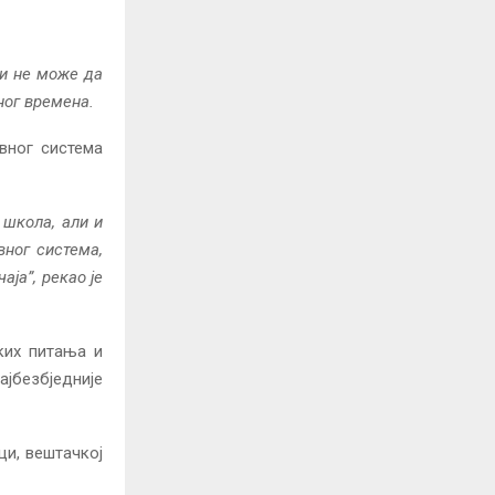
 и не може да
ног времена.
вног система
 школа, али и
вног система,
ја”, рекао је
ких питања и
јбезбједније
ци, вештачкој