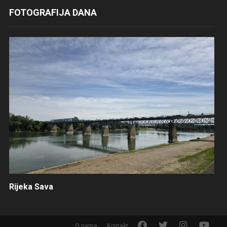
FOTOGRAFIJA DANA
Rijeka Sava
F
T
I
Y
O nama
Kontakt