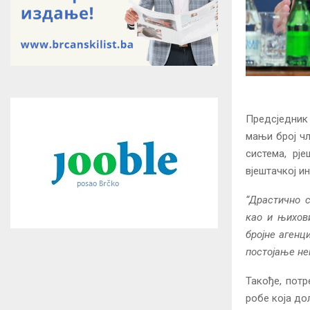
Предсједник 
мањи број чл
система, рј
вјештачкој и
“Драстично 
као и њихови
бројне агенц
постојање нем
Такође, потр
робе која дол