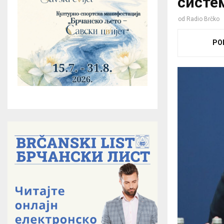
систе
od
Radio Brčko
PO