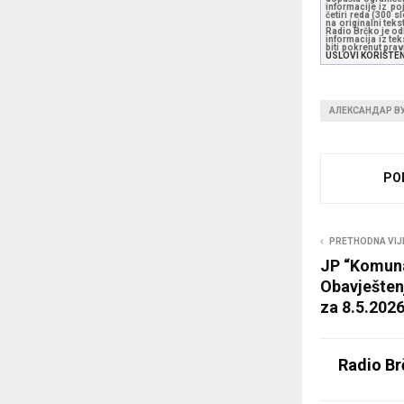
informacije iz po
četiri reda (300 
na originalni tek
Radio Brčko je odl
informacija iz te
biti pokrenut pra
USLOVI KORIŠTE
АЛЕКСАНДАР В
PO
PRETHODNA VIJ
JP “Komuna
Obavješten
za 8.5.2026
Radio Br