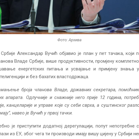
Фото: Архива
Србије Александар Вучић објавио је план у пет тачака, који 
анова Владе Србије, више продуктивности, промјену комплетн
ешавање енергетских питања и усвајање и примјену знања 
нтелигенцији и без бахатих властодржаца.
смањење броја чланова Владе, државних секретара, помоћник
х апарата. Одлучније и снажније него прије 12 година, потреб
ије, канцеларије и управе које су себи сврха, а суштинског разл
ају”, навео је Вучић у првој тачки.
ебно је приступити додатној дерегулацији, попут непотребне 
ази из ЕУ, због чега ти производи имају вишу цијену у Србији нег