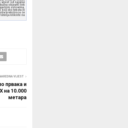
 vijest od najviše
užna objaviti link
ugačijim uslovima.
koji dio teksta ili
otiv prekršioca će
štenja kliknite na
NAREDNA VIJEST
о првака и
 на 10.000
метара