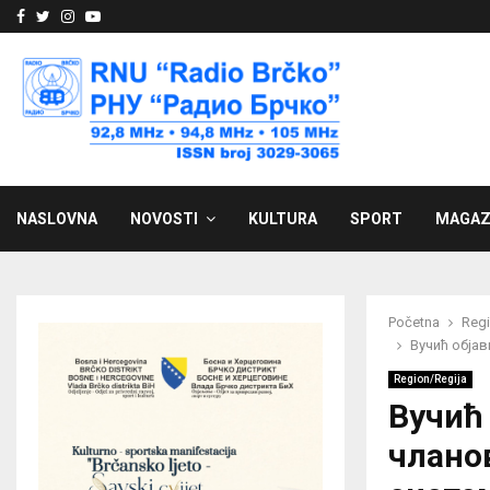
Facebook
Twitter
Instagram
Youtube
NASLOVNA
NOVOSTI
KULTURA
SPORT
MAGAZ
Početna
Regi
Вучић објав
Region/Regija
Вучић 
члано