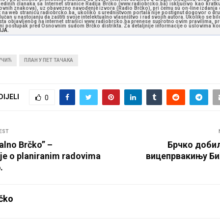
jedinih članaka sa Internet stranice Radija Brčko (www.radiobrcko.ba) isključivo kao kratku
slovnih znakova), uz obavezno navođenje izvora (Radio Brčko), pri čemu su on-line izdanja d
st na web stranicu radiobrcko.ba, ukoliko s uredništvom portala nije postignut dogovor o dr
učan u nastojanju da zaštiti svoje intelektualno vlasništvo i rad svojih autora. Ukoliko se bilo 
ksta objavljenog na internet stranici www.radiobrcko.ba prenese suprotno ovim pravilima, pr
vni postupak pred Osnovnim sudom Brčko distrikta. Za detaljnije informacije o uslovima kori
NJA.
УЧИЋ
ПЛАН У ПЕТ ТАЧАКА
DIJELI
0
EST
lno Brčko” –
Брчко добил
je o planiranim radovima
вицепрвакињу БиХ
.
čko