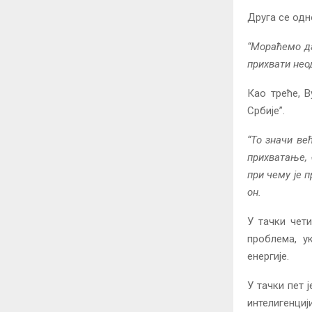
Друга се одн
“Мораћемо да
прихвати нео
Као треће, 
Србије”.
“То значи ве
прихватање, 
при чему је 
он.
У тачки чет
проблема, у
енергије.
У тачки пет 
интелигенциј