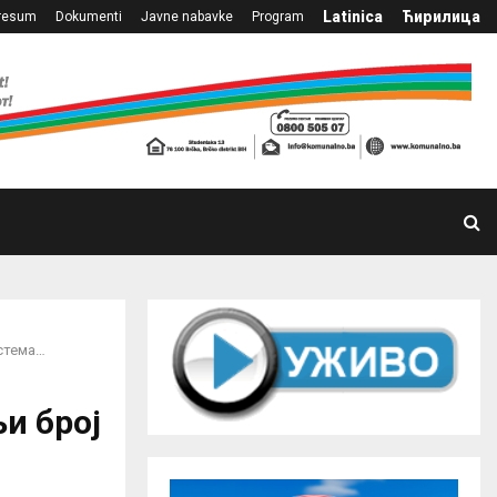
Latinica
Ћирилица
resum
Dokumenti
Javne nabavke
Program
истема…
њи број