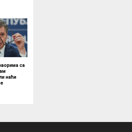
оворима са
ам
ли наћи
ње