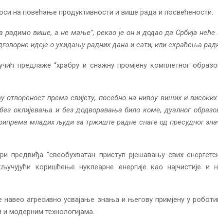
оси на повећање продуктивности и више рада и посвећености.
 радимо више, а не мање”, рекао је он и додао да Србија неће
дговорне идеје о укидању радних дана и сати, или скраћења рад
Вучић предлаже “храбру и снажну промјену комплетног образо
ћу отвореност према свијету, посебно на нивоу виших и високих
без оклијевања и без додворавања било коме, дуалног образо
припрема младих људи за тржиште радне снаге од пресудног знача
ири предвиђа “свеобухватан приступ рјешавању свих енергетс
кључујући коришћење нуклеарне енергије као најчистије и на
је навео агресивно усвајање знања и његову примјену у роботи
и и модерним технологијама.