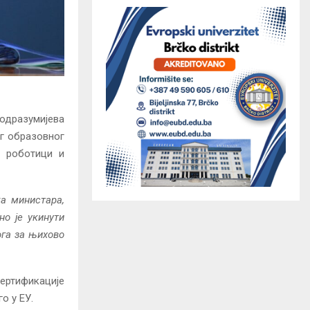
подразумијева
ог образовног
у роботици и
а министара,
но је укинути
ога за њихово
сертификације
о у ЕУ.