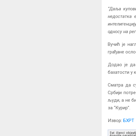
“Даља купови
недостатка е
интелигенцију
односу на рег
Вучић је на
грађане осло
Додао је да
бахатости у 
Сматра да су
Србији потр
људи, а не б
за “Курир”.
Извор:
БХРТ
Svi članci objavl
dopušta ograničen