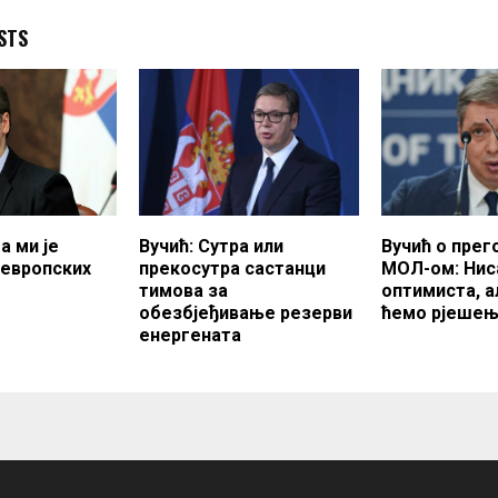
STS
а ми је
Вучић: Сутра или
Вучић о прег
 европских
прекосутра састанци
МОЛ-ом: Нис
тимова за
оптимиста, а
обезбјеђивање резерви
ћемо рјеше
енергената