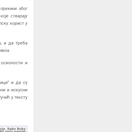
 прекине због
које стварају
рпску корист у
, и да треба
ивоа.
 осионости и
тици” и да су
ни и искусни
учић у тексту
kcije. Radio Brčko
ji smiju prenijeti