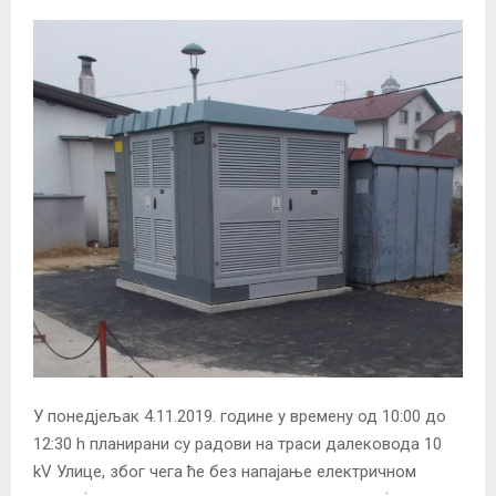
У понедјељак 4.11.2019. године у времену од 10:00 до
12:30 h планирани су радови на траси далековода 10
kV Улице, због чега ће без напајање електричном