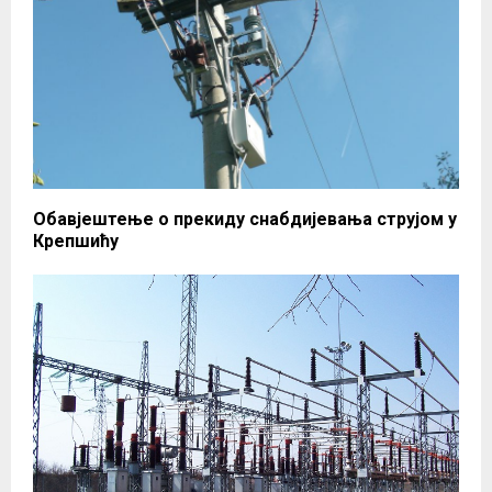
Обавјештење о прекиду снабдијевања струјом у
Крепшићу