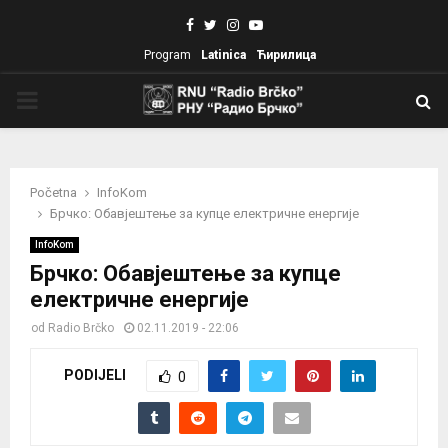
Facebook
Twitter
Instagram
Youtube
Program
Latinica
Ћирилица
PRIMARY
MENU
Početna
InfoKom
Брчко: Обавјештење за купце електричне енергије
InfoKom
Брчко: Обавјештење за купце
електричне енергије
od
Radio Brčko
02.11.2019 - 22:06
PODIJELI
0