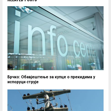
Брчко: Обавјештење за купце о прекидима у
испоруци струје