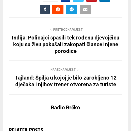
PRETHODNA VIJEST
Indija: Policajci spasili tek rođenu djevojčicu
koju su živu pokušali zakopati članovi njene
porodice
NAREDNA VIJEST
Tajland: Špilja u kojoj je bilo zarobljeno 12
dječaka i njihov trener otvorena za turiste
Radio Brčko
RELATED POSTS