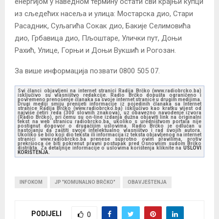
енергијом у наведном термину остати сви крајњи купци
из сљедећих насеља и улица: Мостарска дио, Стари
Расадник, Суљагића Сокак дио, Бакије Селимовића
дио, Грбавица дио, Пљоштаре, Улички пут, Доњи
Рахић, Улице, Горњи и Доњи Вукшић и Рогозан.
За више информација позвати 0800 505 07.
Svi članci objavljeni na internet stranici Radija Brčko (www.radiobrcko.ba)
isključivo su vlasništvo redakcije. Radio Brčko dopušta ograničeno i
povremeno prenošenje članaka sa svoje internet stranice u drugim medijima.
Drugi mediji smiju prenijeti informacije iz pojedinih članaka sa Internet
stranice Radija Brčko (www.radiobrcko.ba) isključivo kao kratku vijest od
najviše četiri reda (300 slovnih znakova), uz obavezno navođenje izvora
(Radio Brčko), pri čemu su on-line izdanja dužna objaviti link na originalni
tekst na web stranicu radiobrcko.ba, ukoliko s uredništvom portala nije
postignut dogovor o drugačijim uslovima. Radio Brčko je odlučan u
nastojanju da zaštiti svoje intelektualno vlasništvo i rad svojih autora.
Ukoliko se bilo koji dio teksta ili informacija iz teksta objavljenog na internet
stranici www.radiobrcko.ba prenese suprotno ovim pravilima, protiv
prekršioca će biti pokrenut pravni postupak pred Osnovnim sudom Brčko
distrikta. Za detaljnije informacije o uslovima korištenja kliknite na
USLOVI
KORIŠTENJA.
INFOKOM
JP "KOMUNALNO BRČKO"
OBAVJEŠTENJA
PODIJELI
0