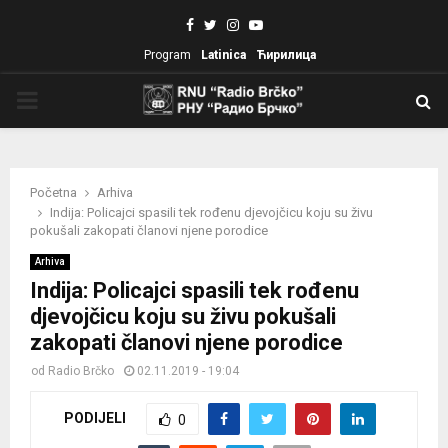
Facebook
Twitter
Instagram
Youtube
Program
Latinica
Ћирилица
PRIMARY
MENU
Početna
Arhiva
Indija: Policajci spasili tek rođenu djevojčicu koju su živu
pokušali zakopati članovi njene porodice
Arhiva
Indija: Policajci spasili tek rođenu
djevojčicu koju su živu pokušali
zakopati članovi njene porodice
od
Radio Brčko
02.11.2019 - 19:04
PODIJELI
0