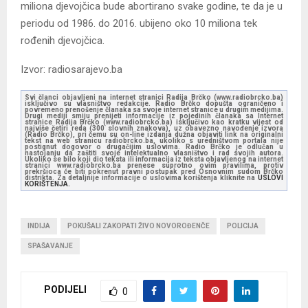
miliona djevojčica bude abortirano svake godine, te da je u
periodu od 1986. do 2016. ubijeno oko 10 miliona tek
rođenih djevojčica.
Izvor: radiosarajevo.ba
Svi članci objavljeni na internet stranici Radija Brčko (www.radiobrcko.ba)
isključivo su vlasništvo redakcije. Radio Brčko dopušta ograničeno i
povremeno prenošenje članaka sa svoje internet stranice u drugim medijima.
Drugi mediji smiju prenijeti informacije iz pojedinih članaka sa Internet
stranice Radija Brčko (www.radiobrcko.ba) isključivo kao kratku vijest od
najviše četiri reda (300 slovnih znakova), uz obavezno navođenje izvora
(Radio Brčko), pri čemu su on-line izdanja dužna objaviti link na originalni
tekst na web stranicu radiobrcko.ba, ukoliko s uredništvom portala nije
postignut dogovor o drugačijim uslovima. Radio Brčko je odlučan u
nastojanju da zaštiti svoje intelektualno vlasništvo i rad svojih autora.
Ukoliko se bilo koji dio teksta ili informacija iz teksta objavljenog na internet
stranici www.radiobrcko.ba prenese suprotno ovim pravilima, protiv
prekršioca će biti pokrenut pravni postupak pred Osnovnim sudom Brčko
distrikta. Za detaljnije informacije o uslovima korištenja kliknite na
USLOVI
KORIŠTENJA.
INDIJA
POKUŠALI ZAKOPATI ŽIVO NOVOROĐENČE
POLICIJA
SPAŠAVANJE
PODIJELI
0