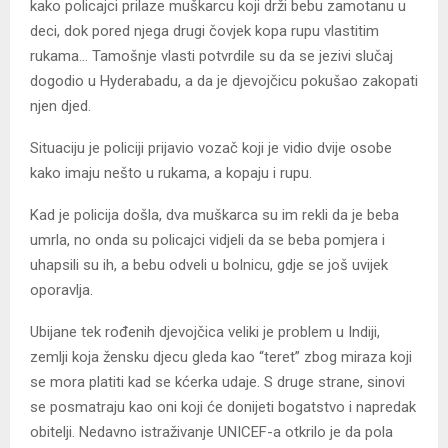
kako policajci prilaze muškarcu koji drži bebu zamotanu u
deci, dok pored njega drugi čovjek kopa rupu vlastitim
rukama… Tamošnje vlasti potvrdile su da se jezivi slučaj
dogodio u Hyderabadu, a da je djevojčicu pokušao zakopati
njen djed.
Situaciju je policiji prijavio vozač koji je vidio dvije osobe
kako imaju nešto u rukama, a kopaju i rupu.
Kad je policija došla, dva muškarca su im rekli da je beba
umrla, no onda su policajci vidjeli da se beba pomjera i
uhapsili su ih, a bebu odveli u bolnicu, gdje se još uvijek
oporavlja.
Ubijane tek rođenih djevojčica veliki je problem u Indiji,
zemlji koja žensku djecu gleda kao “teret” zbog miraza koji
se mora platiti kad se kćerka udaje. S druge strane, sinovi
se posmatraju kao oni koji će donijeti bogatstvo i napredak
obitelji. Nedavno istraživanje UNICEF-a otkrilo je da pola