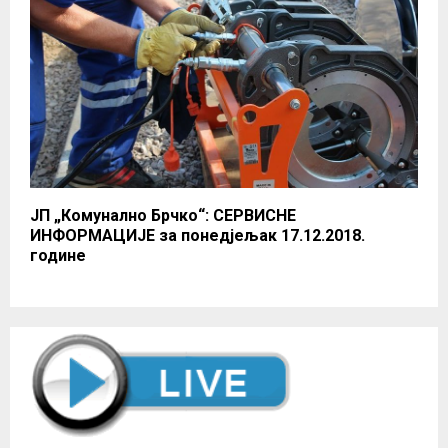
ЈП „Комунално Брчко“: СЕРВИСНЕ
ИНФОРМАЦИЈЕ за понедјељак 17.12.2018.
године