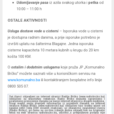
Udomljavanje pasa
iz azila svakog utorka i
petka
od
10:00 – 11:00 h
OSTALE AKTIVNOSTI
Usluga dostave vode u cisterni
– Isporuka vode u cisterni
je dostupna radnim danima, a prije isporuke potrebno je
izvršiti uplatu na šalterima Blagajne. Jedna isporuka
cisterne kapaciteta 10 metara kubnih u krugu do 20 km
košta 100 KM.
O
ostalim i dodatnim uslugama
koje pruža JP „Komunalno
Brčko“ možete saznati više u korisničkom servisu na
www.komunalno.ba
ili kontaktiranjem besplatne info linije
0800 505 07.
Svi članci objavljeni na internet stranici Radija Brčko (www.radiobrcko.ba)
isključivo su vlasništvo redakcije. Radio Brčko dopušta ograničeno i
povremeno prenošenje članaka sa svoje internet stranice u drugim medijima.
Drugi mediji smiju prenijeti informacije iz pojedinih članaka sa Internet
stranice Radija Brčko (www.radiobrcko.ba) isključivo kao kratku vijest od
najviše četiri reda (300 slovnih znakova), uz obavezno navođenje izvora
(Radio Brčko), pri čemu su on-line izdanja dužna objaviti link na originalni
tekst na web stranicu radiobrcko.ba, ukoliko s uredništvom portala nije