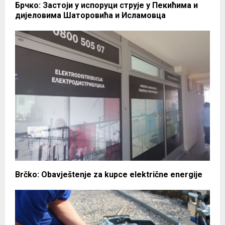
Брчко: Застоји у испоруци струје у Пекићима и
дијеловима Шаторовића и Исламовца
Brčko: Obavještenje za kupce električne energije