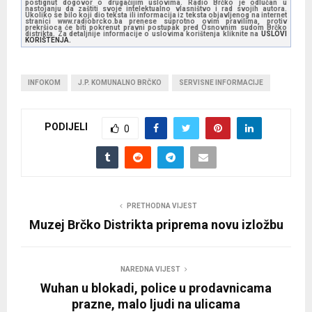
postignut dogovor o drugačijim uslovima. Radio Brčko je odlučan u
nastojanju da zaštiti svoje intelektualno vlasništvo i rad svojih autora.
Ukoliko se bilo koji dio teksta ili informacija iz teksta objavljenog na internet
stranici www.radiobrcko.ba prenese suprotno ovim pravilima, protiv
prekršioca će biti pokrenut pravni postupak pred Osnovnim sudom Brčko
distrikta. Za detaljnije informacije o uslovima korištenja kliknite na
USLOVI
KORIŠTENJA.
INFOKOM
J.P. KOMUNALNO BRČKO
SERVISNE INFORMACIJE
PODIJELI
0
PRETHODNA VIJEST
Muzej Brčko Distrikta priprema novu izložbu
NAREDNA VIJEST
Wuhan u blokadi, police u prodavnicama
prazne, malo ljudi na ulicama