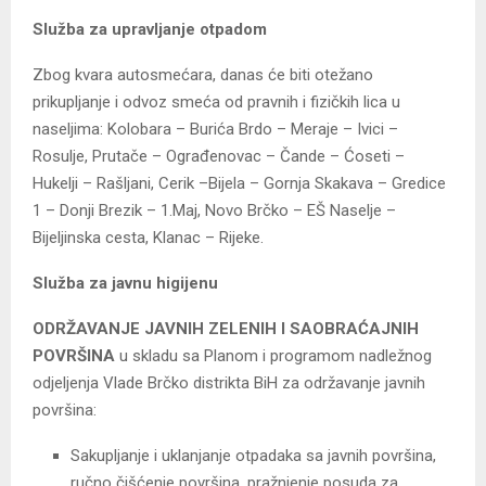
Služba za upravljanje otpadom
Zbog kvara autosmećara, danas će biti otežano
prikupljanje i odvoz smeća od pravnih i fizičkih lica u
naseljima: Kolobara – Burića Brdo – Meraje – Ivici –
Rosulje, Prutače – Ograđenovac – Čande – Ćoseti –
Hukelji – Rašljani, Cerik –Bijela – Gornja Skakava – Gredice
1 – Donji Brezik – 1.Maj, Novo Brčko – EŠ Naselje –
Bijeljinska cesta, Klanac – Rijeke.
Služba za javnu higijenu
ODRŽAVANJE JAVNIH ZELENIH I SAOBRAĆAJNIH
POVRŠINA
u skladu sa Planom i programom nadležnog
odjeljenja Vlade Brčko distrikta BiH za održavanje javnih
površina:
Sakupljanje i uklanjanje otpadaka sa javnih površina,
ručno čišćenje površina, pražnjenje posuda za