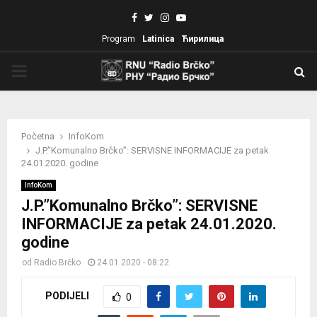
Facebook
Twitter
Instagram
Youtube
Program
Latinica
Ћирилица
PRIMARY
MENU
Početna
InfoKom
J.P.”Komunalno Brčko”: SERVISNE INFORMACIJE za petak
24.01.2020. godine
InfoKom
J.P.”Komunalno Brčko”: SERVISNE
INFORMACIJE za petak 24.01.2020.
godine
od
Radio Brčko
24.01.2020 - 08:22
PODIJELI
0