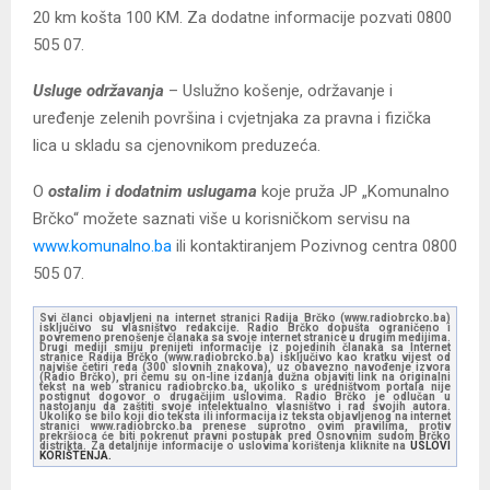
20 km košta 100 KM. Za dodatne informacije pozvati 0800
505 07.
Usluge održavanja
– Uslužno košenje, održavanje i
uređenje zelenih površina i cvjetnjaka za pravna i fizička
lica u skladu sa cjenovnikom preduzeća.
O
ostalim i dodatnim uslugama
koje pruža JP „Komunalno
Brčko“ možete saznati više u korisničkom servisu na
www.komunalno.ba
ili kontaktiranjem Pozivnog centra 0800
505 07.
Svi članci objavljeni na internet stranici Radija Brčko (www.radiobrcko.ba)
isključivo su vlasništvo redakcije. Radio Brčko dopušta ograničeno i
povremeno prenošenje članaka sa svoje internet stranice u drugim medijima.
Drugi mediji smiju prenijeti informacije iz pojedinih članaka sa Internet
stranice Radija Brčko (www.radiobrcko.ba) isključivo kao kratku vijest od
najviše četiri reda (300 slovnih znakova), uz obavezno navođenje izvora
(Radio Brčko), pri čemu su on-line izdanja dužna objaviti link na originalni
tekst na web stranicu radiobrcko.ba, ukoliko s uredništvom portala nije
postignut dogovor o drugačijim uslovima. Radio Brčko je odlučan u
nastojanju da zaštiti svoje intelektualno vlasništvo i rad svojih autora.
Ukoliko se bilo koji dio teksta ili informacija iz teksta objavljenog na internet
stranici www.radiobrcko.ba prenese suprotno ovim pravilima, protiv
prekršioca će biti pokrenut pravni postupak pred Osnovnim sudom Brčko
distrikta. Za detaljnije informacije o uslovima korištenja kliknite na
USLOVI
KORIŠTENJA.