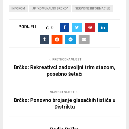
INFOKOM
JP "KOMUNALNO BRČKO"
SERVISNE INFORMACIJE
PODIJELI
0
PRETHODNA VIJEST
Brčko: Rekreativci zadovoljni trim stazom,
posebno šetači
NAREDNA VIJEST
Brčko: Ponovno brojanje glasačkih listića u
Distriktu