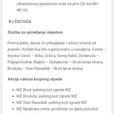
zdravstvenoj ispravnosti vode za piće (Sl. list BiH
40/10).
RJ ČISTOĆA
Služba za upravljanje otpadom
Prema planu, danas će prikupljanje i odvoz smeća od
pravnih i fizičkih lica biti organizovano u naseljima: Centar –
Srpska Varoš – Ilićka, Grčica, Gornji Rahić, Dizdaruša –
Poljoprivrednik, Mujkići – Gluhakovac – Brod donja strana,
Broduša – Stari Rasadnik – Brod lijeva strana.
Akcija odvoza krupnog otpada
MZ Brod: parking kod zgrade MZ
MZ Broduša: parking kod zgrade MZ
MZ Stari Rasadnik: parking kod zgrade MZ
MZ Bijeljinska cesta: proširenje na dijelu puta kod