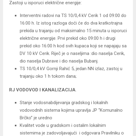
Zastoji u isporuci električne energije:
Interventni radovi na TS 10/0,4 kV Cerik 1 od 09:00 do
16:00 h. Iz istog razloga doći će do dva kratkotrajna
prekida u trajanju od maksimalno 15 minuta u isporuci
električne energije. Prvi prekid oko 09:00 h i drugi
prekid oko 16:00 h kod svih kupaca koji se napajaju sa
DV 10 kV Cerik. Riječ je o naseljima :dio naselja Cerik,
dio naselja Dubrave i dio naselja Bubanj.
TS 10/0,4 kV Gornji Rahić 5, jedan NN izlaz, zastoj u
trajanju oko 1 h tokom dana;
RJ VODOVOD I KANALIZACIJA
.
Stanje vodosnabdijevanja gradskog i lokalnih
vodovodnih sistema kojima upravlja JP “Komunalno
Brčko” je uredno
Kvalitet vode u gradskom i ostalim lokalnim
sistemima je zadovoljavajući i odgovara Pravilniku o