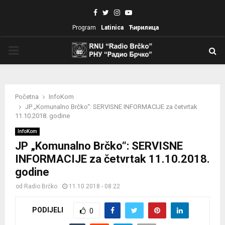
Facebook
Twitter
Instagram
Youtube
Program
Latinica
Ћирилица
PRIMARY
MENU
Početna
InfoKom
JP „Komunalno Brčko“: SERVISNE INFORMACIJE za četvrtak
11.10.2018. godine
InfoKom
JP „Komunalno Brčko“: SERVISNE
INFORMACIJE za četvrtak 11.10.2018.
godine
od
Radio Brčko
11.10.2018 - 08:22
PODIJELI
0