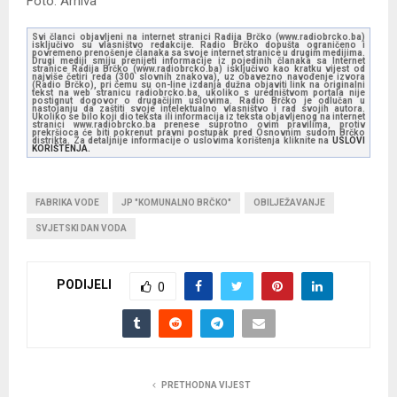
Foto: Arhiva
Svi članci objavljeni na internet stranici Radija Brčko (www.radiobrcko.ba)
isključivo su vlasništvo redakcije. Radio Brčko dopušta ograničeno i
povremeno prenošenje članaka sa svoje internet stranice u drugim medijima.
Drugi mediji smiju prenijeti informacije iz pojedinih članaka sa Internet
stranice Radija Brčko (www.radiobrcko.ba) isključivo kao kratku vijest od
najviše četiri reda (300 slovnih znakova), uz obavezno navođenje izvora
(Radio Brčko), pri čemu su on-line izdanja dužna objaviti link na originalni
tekst na web stranicu radiobrcko.ba, ukoliko s uredništvom portala nije
postignut dogovor o drugačijim uslovima. Radio Brčko je odlučan u
nastojanju da zaštiti svoje intelektualno vlasništvo i rad svojih autora.
Ukoliko se bilo koji dio teksta ili informacija iz teksta objavljenog na internet
stranici www.radiobrcko.ba prenese suprotno ovim pravilima, protiv
prekršioca će biti pokrenut pravni postupak pred Osnovnim sudom Brčko
distrikta. Za detaljnije informacije o uslovima korištenja kliknite na
USLOVI
KORIŠTENJA.
FABRIKA VODE
JP "KOMUNALNO BRČKO"
OBILJEŽAVANJE
SVJETSKI DAN VODA
PODIJELI
0
PRETHODNA VIJEST