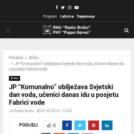
Facebook
Twitter
Instagram
Youtube
Program
Latinica
Ћирилица
PRIMARY
MENU
Početna
Brčko
JP “Komunalno” obilježava Svjetski dan voda, učenici danas idu
u posjetu Fabrici vode
Brčko
JP “Komunalno” obilježava Svjetski
dan voda, učenici danas idu u posjetu
Fabrici vode
od
Radio Brčko
21.03.2019 - 10:28
PODIJELI
0