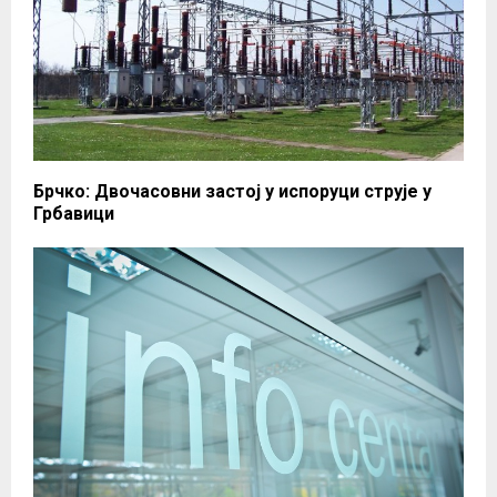
Брчко: Двочасовни застој у испоруци струје у
Грбавици