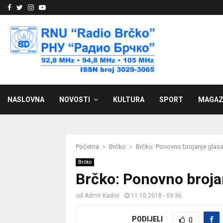
Facebook
Twitter
Instagram
Youtube
NASLOVNA
NOVOSTI
KULTURA
SPORT
MAGAZ
Početna
Brčko
Brčko: Ponovno brojanje glasačk
Brčko
Brčko: Ponovno brojanj
od
Admir Kadrić
11.10.2018 - 09:36
PODIJELI
0