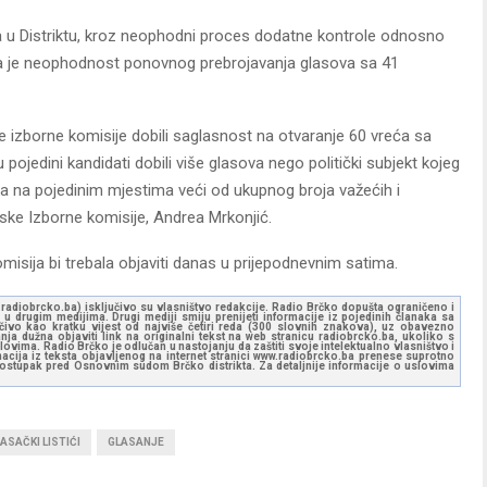
ata u Distriktu, kroz neophodni proces dodatne kontrole odnosno
ena je neophodnost ponovnog prebrojavanja glasova sa 41
 izborne komisije dobili saglasnost na otvaranje 60 vreća sa
u pojedini kandidati dobili više glasova nego politički subjekt kojeg
stića na pojedinim mjestima veći od ukupnog broja važećih i
nske Izborne komisije, Andrea Mrkonjić.
omisija bi trebala objaviti danas u prijepodnevnim satima.
ww.radiobrcko.ba) isključivo su vlasništvo redakcije. Radio Brčko dopušta ograničeno i
u drugim medijima. Drugi mediji smiju prenijeti informacije iz pojedinih članaka sa
učivo kao kratku vijest od najviše četiri reda (300 slovnih znakova), uz obavezno
ja dužna objaviti link na originalni tekst na web stranicu radiobrcko.ba, ukoliko s
ovima. Radio Brčko je odlučan u nastojanju da zaštiti svoje intelektualno vlasništvo i
ormacija iz teksta objavljenog na internet stranici www.radiobrcko.ba prenese suprotno
 postupak pred Osnovnim sudom Brčko distrikta. Za detaljnije informacije o uslovima
ASAČKI LISTIĆI
GLASANJE