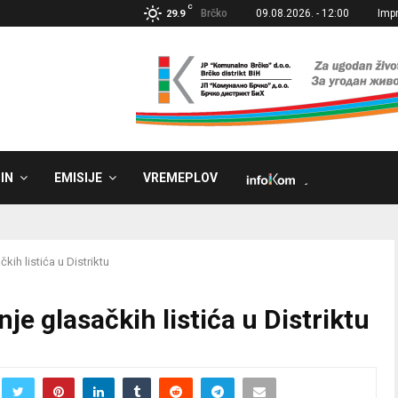
C
Brčko
09.08.2026. - 12:00
Imp
29.9
IN
EMISIJE
VREMEPLOV
˼
ih listića u Distriktu
e glasačkih listića u Distriktu