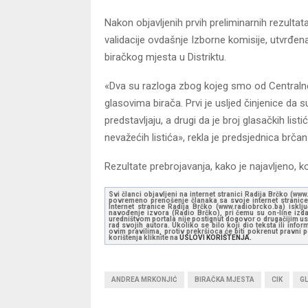
Nakon objavljenih prvih preliminarnih rezult
validacije ovdašnje Izborne komisije, utvrđ
biračkog mjesta u Distriktu.
«Dva su razloga zbog kojeg smo od Centralne
glasovima birača. Prvi je usljed činjenice da s
predstavljaju, a drugi da je broj glasačkih li
nevažećih listića», rekla je predsjednica brča
Rezultate prebrojavanja, kako je najavljeno, k
Svi članci objavljeni na internet stranici Radija Brčko (w
povremeno prenošenje članaka sa svoje internet stranice 
Internet stranice Radija Brčko (www.radiobrcko.ba) isklj
navođenje izvora (Radio Brčko), pri čemu su on-line izdan
uredništvom portala nije postignut dogovor o drugačijim usl
rad svojih autora. Ukoliko se bilo koji dio teksta ili inf
ovim pravilima, protiv prekršioca će biti pokrenut pravni
korištenja kliknite na
USLOVI KORIŠTENJA.
ANDREA MRKONJIĆ
BIRAČKA MJESTA
CIK
GL