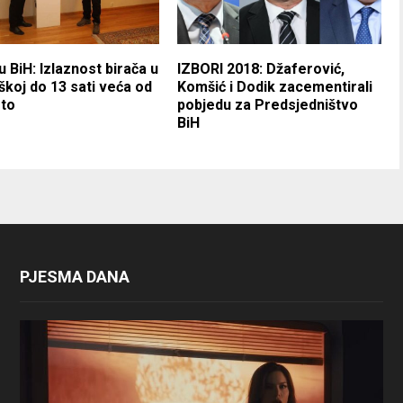
u BiH: Izlaznost birača u
IZBORI 2018: Džaferović,
koj do 13 sati veća od
Komšić i Dodik zacementirali
sto
pobjedu za Predsjedništvo
BiH
PJESMA DANA