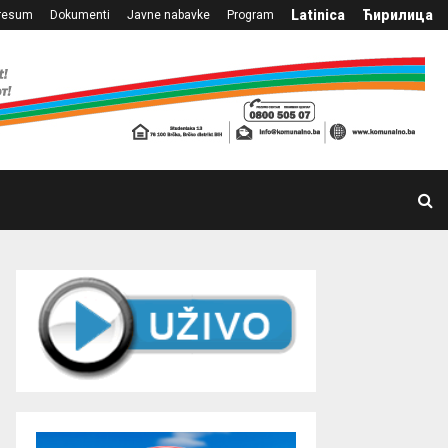
Latinica
Ћирилица
resum
Dokumenti
Javne nabavke
Program