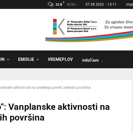
C
Brčko
07.08.2026. - 13:11
Imp
32.8
IN
EMISIJE
VREMEPLOV
˼
anske aktivnosti na uređenju javnih zelenih površina
: Vanplanske aktivnosti na
ih površina