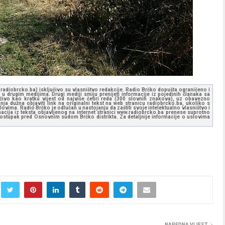
ww.radiobrcko.ba) isključivo su vlasništvo redakcije. Radio Brčko dopušta ograničeno i
u drugim medijima. Drugi mediji smiju prenijeti informacije iz pojedinih članaka sa
učivo kao kratku vijest od najviše četiri reda (300 slovnih znakova), uz obavezno
ja dužna objaviti link na originalni tekst na web stranicu radiobrcko.ba, ukoliko s
ovima. Radio Brčko je odlučan u nastojanju da zaštiti svoje intelektualno vlasništvo i
ormacija iz teksta objavljenog na internet stranici www.radiobrcko.ba prenese suprotno
 postupak pred Osnovnim sudom Brčko distrikta. Za detaljnije informacije o uslovima
NAREDNA VIJEST