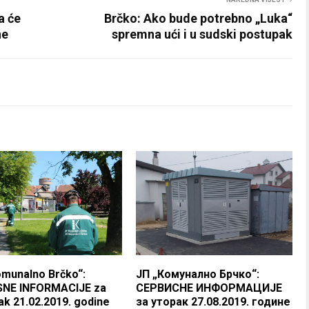
a će
Brčko: Ako bude potrebno „Luka“
ne
spremna ući i u sudski postupak
omunalno Brčko“:
ЈП „Комунално Брчко“:
SNE INFORMACIJE za
СЕРВИСНЕ ИНФОРМАЦИЈЕ
ak 21.02.2019. godine
за уторак 27.08.2019. године