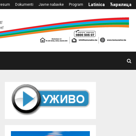
Latinica
Ћирилица
resum
Dokumenti
Javne nabavke
Program