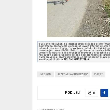
Svi članci objavljeni na internet stranici Radija Brčko (w
povremeno prenošenje članaka sa svoje internet stranice 
Internet stranice Radija Brčko (www.radiobrcko.ba) isklj
navođenje izvora (Radio Brčko), pri čemu su on-line izdan
uredništvom portala nije postignut dogovor o drugačijim usl
rad svojih autora. Ukoliko se bilo koji dio teksta ili inf
ovim pravilima, protiv prekršioca će biti pokrenut pravni
korištenja kliknite na
USLOVI KORIŠTENJA.
INFOKOM
JP "KOMUNALNO BRČKO"
VIJEST
PODIJELI
0
PRETHODNA VIJEST