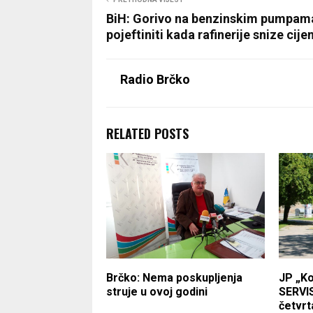
BiH: Gorivo na benzinskim pumpam
pojeftiniti kada rafinerije snize cije
Radio Brčko
RELATED POSTS
Brčko: Nema poskupljenja
JP „K
struje u ovoj godini
SERVI
četvrt