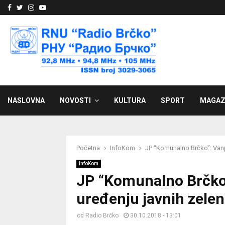
Facebook
Twitter
Instagram
Youtube
NASLOVNA
NOVOSTI
KULTURA
SPORT
MAGAZ
Početna
InfoKom
JP “Komunalno Brčko”: Vanpl
InfoKom
JP “Komunalno Brčko”
uređenju javnih zelen
od
Radio Brčko
30.10.2018 - 13:01