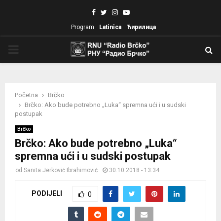
Facebook
Twitter
Instagram
Youtube
Program
Latinica
Ћирилица
PRIMARY
MENU
Početna
Brčko
Brčko: Ako bude potrebno „Luka“ spremna ući i u sudski
postupak
Brčko
Brčko: Ako bude potrebno „Luka“
spremna ući i u sudski postupak
od
Sanita Jerković Ibrahimović
30.10.2018 - 13:34
PODIJELI
0