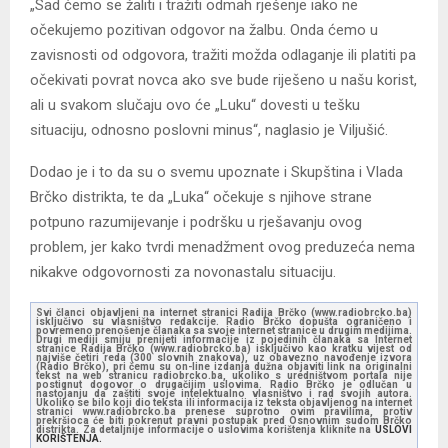
„Sad ćemo se žaliti i tražiti odmah rješenje iako ne
očekujemo pozitivan odgovor na žalbu. Onda ćemo u
zavisnosti od odgovora, tražiti možda odlaganje ili platiti pa
očekivati povrat novca ako sve bude riješeno u našu korist,
ali u svakom slučaju ovo će „Luku“ dovesti u tešku
situaciju, odnosno poslovni minus“, naglasio je Viljušić.
Dodao je i to da su o svemu upoznate i Skupština i Vlada
Brčko distrikta, te da „Luka“ očekuje s njihove strane
potpuno razumijevanje i podršku u rješavanju ovog
problem, jer kako tvrdi menadžment ovog preduzeća nema
nikakve odgovornosti za novonastalu situaciju.
Svi članci objavljeni na internet stranici Radija Brčko (www.radiobrcko.ba)
isključivo su vlasništvo redakcije. Radio Brčko dopušta ograničeno i
povremeno prenošenje članaka sa svoje internet stranice u drugim medijima.
Drugi mediji smiju prenijeti informacije iz pojedinih članaka sa Internet
stranice Radija Brčko (www.radiobrcko.ba) isključivo kao kratku vijest od
najviše četiri reda (300 slovnih znakova), uz obavezno navođenje izvora
(Radio Brčko), pri čemu su on-line izdanja dužna objaviti link na originalni
tekst na web stranicu radiobrcko.ba, ukoliko s uredništvom portala nije
postignut dogovor o drugačijim uslovima. Radio Brčko je odlučan u
nastojanju da zaštiti svoje intelektualno vlasništvo i rad svojih autora.
Ukoliko se bilo koji dio teksta ili informacija iz teksta objavljenog na internet
stranici www.radiobrcko.ba prenese suprotno ovim pravilima, protiv
prekršioca će biti pokrenut pravni postupak pred Osnovnim sudom Brčko
distrikta. Za detaljnije informacije o uslovima korištenja kliknite na
USLOVI
KORIŠTENJA.