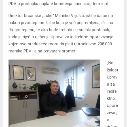
PDV u postupku naplate korištenja carinskog terminal.
Direktor brčanske „Luke“ Marinko Viljušić, ističe da će na
nakon prvostepene žalbe koja je već pripremljena, ići i na
drugostepenu, te ako bude trebalo i u sudski postupak,
kada je riječ o rješenju Uprave za indirektno oporezivanje
kojim ovo preduzeće mora da plati retroaktivno 208.000
maraka PDV- a na ostvareni promet.
„Na
žalost
Uprav
a za
indire
ktno
opore
zivanj
e
držes