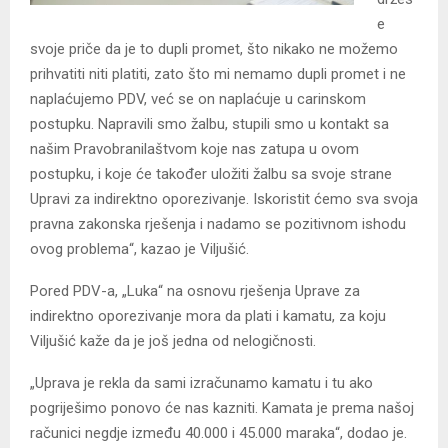
e
svoje priče da je to dupli promet, što nikako ne možemo
prihvatiti niti platiti, zato što mi nemamo dupli promet i ne
naplaćujemo PDV, već se on naplaćuje u carinskom
postupku. Napravili smo žalbu, stupili smo u kontakt sa
našim Pravobranilaštvom koje nas zatupa u ovom
postupku, i koje će također uložiti žalbu sa svoje strane
Upravi za indirektno oporezivanje. Iskoristit ćemo sva svoja
pravna zakonska rješenja i nadamo se pozitivnom ishodu
ovog problema“, kazao je Viljušić.
Pored PDV-a, „Luka“ na osnovu rješenja Uprave za
indirektno oporezivanje mora da plati i kamatu, za koju
Viljušić kaže da je još jedna od nelogičnosti.
„Uprava je rekla da sami izračunamo kamatu i tu ako
pogriješimo ponovo će nas kazniti. Kamata je prema našoj
računici negdje između 40.000 i 45.000 maraka“, dodao je.