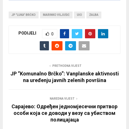
JP "LUKA" BRČKO
MARINKO VILJUŠIĆ
UIO
ŽALBA
PODIJELI
0
PRETHODNA VIJEST
JP “Komunalno Brčko”: Vanplanske aktivnosti
na uređenju javnih zelenih površina
NAREDNA VIJEST
Сарајево: Одређен једномјесечни притвор
особи која се доводи у везу са убиством
полицајаца