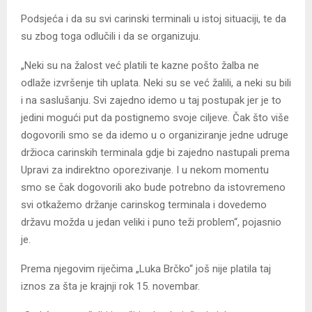
Podsjeća i da su svi carinski terminali u istoj situaciji, te da
su zbog toga odlučili i da se organizuju.
„Neki su na žalost već platili te kazne pošto žalba ne
odlaže izvršenje tih uplata. Neki su se već žalili, a neki su bili
i na saslušanju. Svi zajedno idemo u taj postupak jer je to
jedini mogući put da postignemo svoje ciljeve. Čak što više
dogovorili smo se da idemo u o organiziranje jedne udruge
držioca carinskih terminala gdje bi zajedno nastupali prema
Upravi za indirektno oporezivanje. I u nekom momentu
smo se čak dogovorili ako bude potrebno da istovremeno
svi otkažemo držanje carinskog terminala i dovedemo
državu možda u jedan veliki i puno teži problem“, pojasnio
je.
Prema njegovim riječima „Luka Brčko“ još nije platila taj
iznos za šta je krajnji rok 15. novembar.