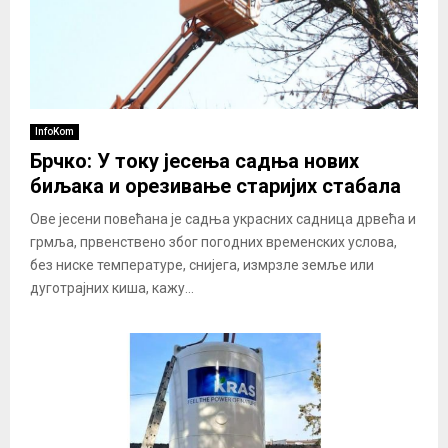
InfoKom
Брчко: У току јесења садња нових
биљака и орезивање старијих стабала
Ове јесени повећана је садња украсних садница дрвећа и
грмља, првенствено због погодних временских услова,
без ниске температуре, снијега, измрзле земље или
дуготрајних киша, кажу...