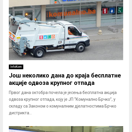
InfoKom
Још неколико дана до краја бесплатне
акције одвоза крупног отпада
Првог дана октобра почела је јесења бесплатна акција
одвоза крупног отпада, коју је ЈП “Комунално Брчко”, у
складу са Законом о комуналним дјелатностима Брчко
дистрикта...