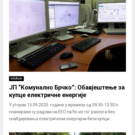
InfoKom
ЈП “Комунално Брчко”: Обавјештење за
купце електричне енергије
У уторак 15.09.2020. године у времену од 09:30-13:30 h
планирани су радови на ЕЕО па ће из тог разлога без
снабдијевања електричном енергијом бити купци...