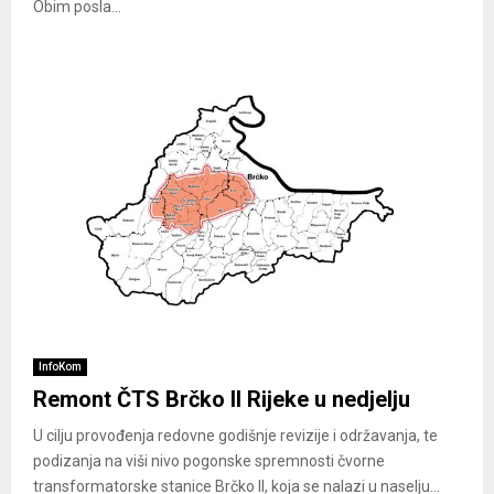
Obim posla...
InfoKom
Remont ČTS Brčko II Rijeke u nedjelju
U cilju provođenja redovne godišnje revizije i održavanja, te
podizanja na viši nivo pogonske spremnosti čvorne
transformatorske stanice Brčko II, koja se nalazi u naselju...