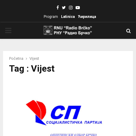
Facebook
Twitter
Instagram
Youtube
Program
Latinica
Ћирилица
PRIMARY
MENU
Početna
Vijest
Tag : Vijest