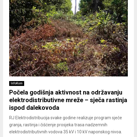
InfoKom
Počela godišnja aktivnost na održavanju
elektrodistributivne mreže – sječa rastinja
ispod dalekovoda
RJ Elektrodistribucija svake godine realizuje program sječe
granja, rastinja i čišćenje prosjeka trasa nadzemnih
elektrodistributivnih vodova 35 kV i 10 kV naponskog nivoa.