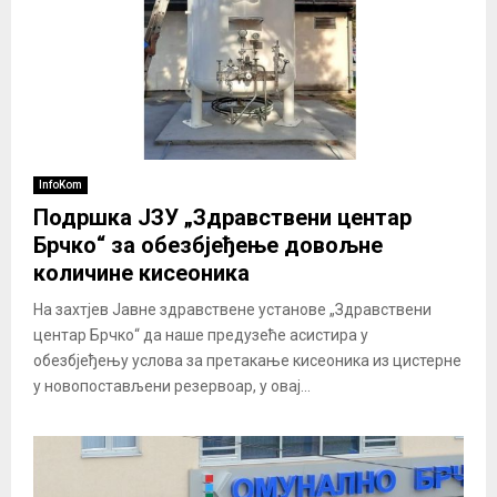
InfoKom
Подршка ЈЗУ „Здравствени центар
Брчко“ за обезбјеђење довољне
количине кисеоника
На захтјев Јавне здравствене установе „Здравствени
центар Брчко“ да наше предузеће асистира у
обезбјеђењу услова за претакање кисеоника из цистерне
у новопостављени резервоар, у овај...