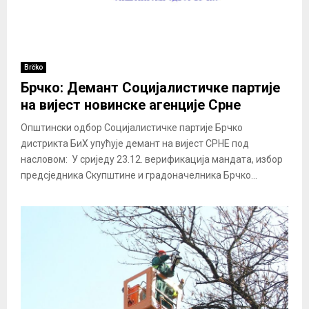
Brčko
Брчко: Демант Социјалистичке партије
на вијест новинске агенције Срне
Општински одбор Социјалистичке партије Брчко
дистрикта БиХ упућује демант на вијест СРНЕ под
насловом: У сриједу 23.12. верификација мандата, избор
предсједника Скупштине и градоначелника Брчко...