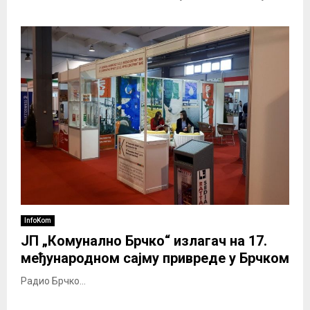
InfoKom
ЈП „Комунално Брчко“ излагач на 17.
међународном сајму привреде у Брчком
Радио Брчко...