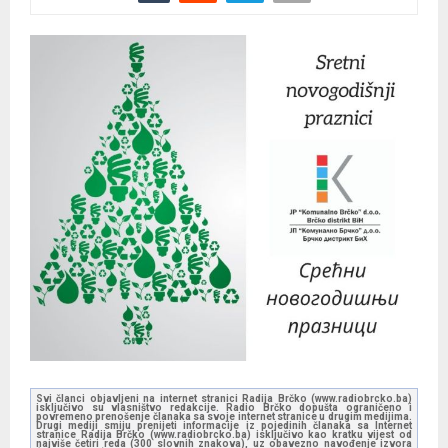
Svi članci objavljeni na internet stranici Radija Brčko (www.radiobrcko.ba)
isključivo su vlasništvo redakcije. Radio Brčko dopušta ograničeno i
povremeno prenošenje članaka sa svoje internet stranice u drugim medijima.
Drugi mediji smiju prenijeti informacije iz pojedinih članaka sa Internet
stranice Radija Brčko (www.radiobrcko.ba) isključivo kao kratku vijest od
najviše četiri reda (300 slovnih znakova), uz obavezno navođenje izvora