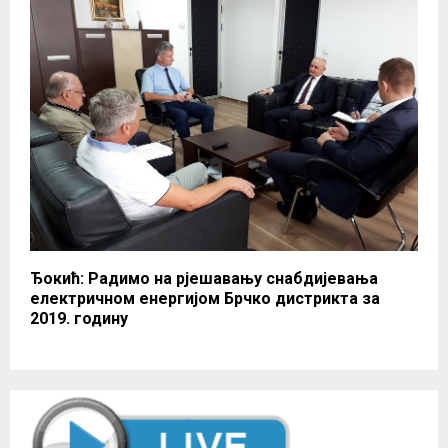
Ђокић: Радимо на рјешавању снабдијевања
електричном енергијом Брчко дистрикта за
2019. годину