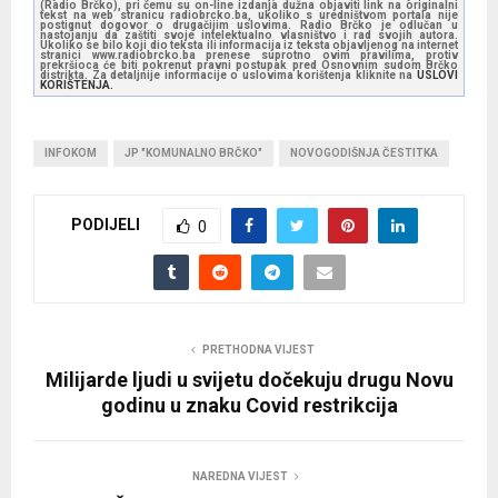
(Radio Brčko), pri čemu su on-line izdanja dužna objaviti link na originalni
tekst na web stranicu radiobrcko.ba, ukoliko s uredništvom portala nije
postignut dogovor o drugačijim uslovima. Radio Brčko je odlučan u
nastojanju da zaštiti svoje intelektualno vlasništvo i rad svojih autora.
Ukoliko se bilo koji dio teksta ili informacija iz teksta objavljenog na internet
stranici www.radiobrcko.ba prenese suprotno ovim pravilima, protiv
prekršioca će biti pokrenut pravni postupak pred Osnovnim sudom Brčko
distrikta. Za detaljnije informacije o uslovima korištenja kliknite na
USLOVI
KORIŠTENJA.
INFOKOM
JP "KOMUNALNO BRČKO"
NOVOGODIŠNJA ČESTITKA
PODIJELI
0
PRETHODNA VIJEST
Milijarde ljudi u svijetu dočekuju drugu Novu
godinu u znaku Covid restrikcija
NAREDNA VIJEST