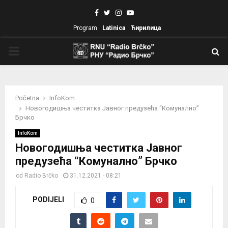
Facebook
Twitter
Instagram
Youtube
Program
Latinica
Ћирилица
PRIMARY
MENU
Početna
InfoKom
Новогодишња честитка Јавног предузећа “Комунално”
Брчко
InfoKom
Новогодишња честитка Јавног
предузећа “Комунално” Брчко
od
Radio Brčko
31.12.2021 - 08:21
PODIJELI
0