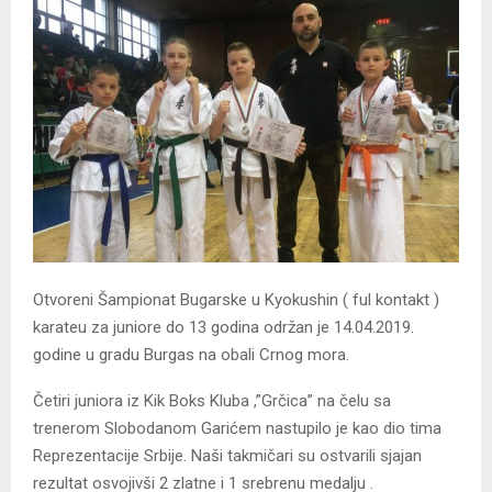
Otvoreni Šampionat Bugarske u Kyokushin ( ful kontakt )
karateu za juniore do 13 godina održan je 14.04.2019.
godine u gradu Burgas na obali Crnog mora.
Četiri juniora iz Kik Boks Kluba ,”Grčica” na čelu sa
trenerom Slobodanom Garićem nastupilo je kao dio tima
Reprezentacije Srbije. Naši takmičari su ostvarili sjajan
rezultat osvojivši 2 zlatne i 1 srebrenu medalju .