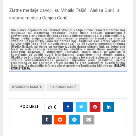
Zlatne medalje osvojili su Mihailo Tešić i Aleksa Đurić a
srebrnu medalju Ognjen Garić .
Svi članci objavljeni na internet stranici Radija Brčko (www.radiobrcko.ba)
isključivo su vlasništvo redakcije. Radio Brčko dopušta ograničeno i
povremeno prenošenje članaka sa svoje internet stranice u drugim medijima.
Drugi mediji smiju prenijeti informacije iz pojedinih članaka sa Internet
stranice Radija Brčko (www.radiobrcko.ba) isključivo kao kratku vijest od
najviše četiri reda (300 slovnih znakova), uz obavezno navođenje izvora
(Radio Brčko), pri čemu su on-line izdanja dužna objaviti link na originalni
tekst na web stranicu radiobrcko.ba, ukoliko s uredništvom portala nije
postignut dogovor o drugačijim uslovima. Radio Brčko je odlučan u
nastojanju da zaštiti svoje intelektualno vlasništvo i rad svojih autora.
Ukoliko se bilo koji dio teksta ili informacija iz teksta objavljenog na internet
stranici www.radiobrcko.ba prenese suprotno ovim pravilima, protiv
prekršioca će biti pokrenut pravni postupak pred Osnovnim sudom Brčko
distrikta. Za detaljnije informacije o uslovima korištenja kliknite na
USLOVI
KORIŠTENJA.
KYOKUSHIN KARATE
SLOBODAN GARIĆ
PODIJELI
0