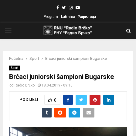
Facebook
Twitter
Instagram
Youtube
Program
Latinica
Ћирилица
PRIMARY
MENU
Početna
Sport
Brčaci juniorski šampioni Bugarske
Sport
Brčaci juniorski šampioni Bugarske
od
Radio Brčko
18.04.2019 - 09:15
PODIJELI
0