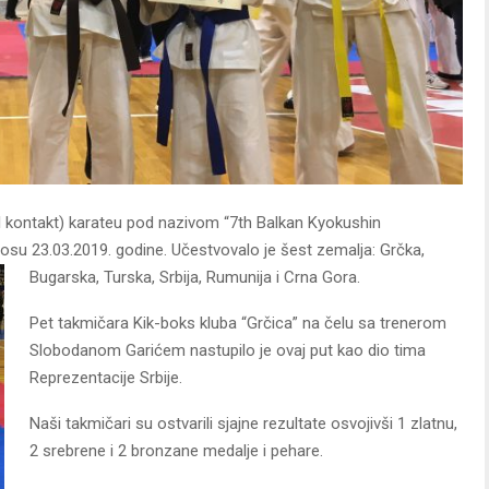
l kontakt) karateu pod nazivom “7th Balkan Kyokushin
su 23.03.2019. godine. Učestvovalo je šest zemalja: Grčka,
Bugarska, Turska, Srbija, Rumunija i Crna Gora.
Pet takmičara Kik-boks kluba “Grčica” na čelu sa trenerom
Slobodanom Garićem nastupilo je ovaj put kao dio tima
Reprezentacije Srbije.
Naši takmičari su ostvarili sjajne rezultate osvojivši 1 zlatnu,
2 srebrene i 2 bronzane medalje i pehare.