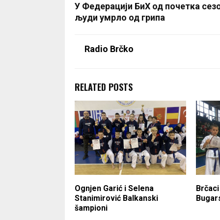
У Федерацији БиХ од почетка сез
људи умрло од грипа
Radio Brčko
RELATED POSTS
Ognjen Garić i Selena
Brčaci
Stanimirović Balkanski
Bugar
šampioni