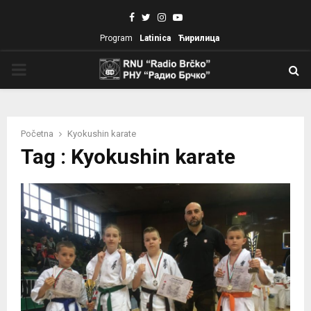
Facebook
Twitter
Instagram
Youtube
Program
Latinica
Ћирилица
PRIMARY
MENU
Početna
Kyokushin karate
Tag : Kyokushin karate