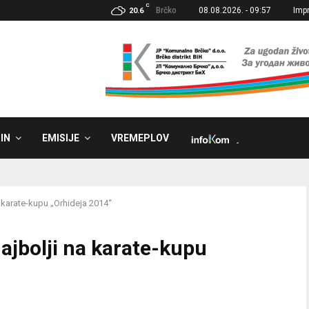
C
Brčko
08.08.2026. - 09:57
Imp
20.6
IN
EMISIJE
VREMEPLOV
˼
a karate-kupu „Orhideja 2014“
ajbolji na karate-kupu