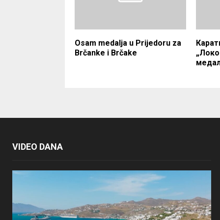
Osam medalja u Prijedoru za
Карат
Brčanke i Brčake
„Локо
меда
VIDEO DANA