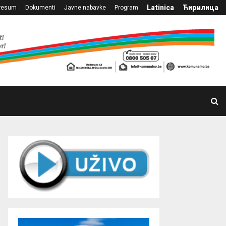
Latinica
Ћирилица
resum
Dokumenti
Javne nabavke
Program