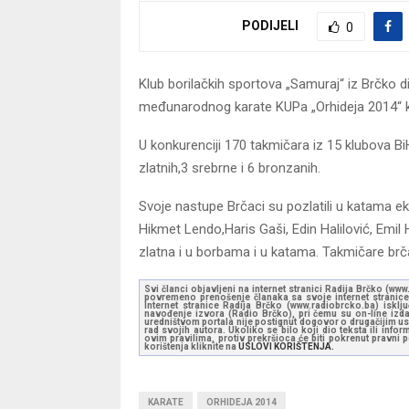
PODIJELI
0
Klub borilačkih sportova „Samuraj“ iz Brčko d
međunarodnog karate KUPa „Orhideja 2014“ ko
U konkurenciji 170 takmičara iz 15 klubova BiH
zlatnih,3 srebrne i 6 bronzanih.
Svoje nastupe Brčaci su pozlatili u katama eki
Hikmet Lendo,Haris Gaši, Edin Halilović, Emil
zlatna i u borbama i u katama. Takmičare brč
Svi članci objavljeni na internet stranici Radija Brčko (w
povremeno prenošenje članaka sa svoje internet stranice 
Internet stranice Radija Brčko (www.radiobrcko.ba) isklj
navođenje izvora (Radio Brčko), pri čemu su on-line izdan
uredništvom portala nije postignut dogovor o drugačijim usl
rad svojih autora. Ukoliko se bilo koji dio teksta ili inf
ovim pravilima, protiv prekršioca će biti pokrenut pravni
korištenja kliknite na
USLOVI KORIŠTENJA.
KARATE
ORHIDEJA 2014