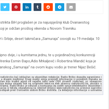
istrikta BiH proglašen je za najuspješniji klub Dvanaestog
ji je održan prošlog vikenda u Novom Travniku.
 i Srbije, deset takmičara „Samuraja“ osvojili su 19 medalja: 10
pno dvije, i u kumitama jednu, te u pojedinačnoj konkurenciji
 Hrenka Esmin Đapo,Adis Mrkaljević i Robertina Mandić koja je
anskog „Samuraja“ na ovom kupu vodio je trener Nijaz Bešić.
ww.radiobrcko.ba) isključivo su vlasništvo redakcije. Radio Brčko dopušta ograničeno i
u drugim medijima. Drugi mediji smiju prenijeti informacije iz pojedinih članaka sa
učivo kao kratku vijest od najviše četiri reda (300 slovnih znakova), uz obavezno
ja dužna objaviti link na originalni tekst na web stranicu radiobrcko.ba, ukoliko s
ovima. Radio Brčko je odlučan u nastojanju da zaštiti svoje intelektualno vlasništvo i
ormacija iz teksta objavljenog na internet stranici www.radiobrcko.ba prenese suprotno
 postupak pred Osnovnim sudom Brčko distrikta. Za detaljnije informacije o uslovima