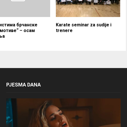
истима брчанске
Karate seminar za sudije i
мотиве“ – осам
trenere
ља
PJESMA DANA