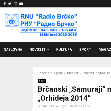
Facebook
Twitter
Instagram
Youtube
NASLOVNA
NOVOSTI
KULTURA
SPORT
MAGAZ
Početna
Sport
Brčanski „Samuraji“ najbolji n
Sport
Brčanski „Samuraji“ n
„Orhideja 2014“
od
Admir Kadrić
15.06.2014 - 12:59