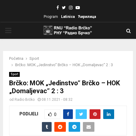
Facebook
Twitter
Instagram
Youtube
Program
Latinica
Ћирилица
PRIMARY
MENU
Početna
Sport
Brčko: MOK „Jedinstvo“ Brčko – HOK „Domaljevac“ 2 : 3
Sport
Brčko: MOK „Jedinstvo“ Brčko – HOK
„Domaljevac“ 2 : 3
od
Radio Brčko
08.11.2021 - 08:32
PODIJELI
0