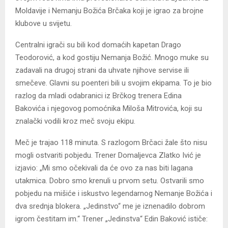
Moldavije i Nemanju Božića Brčaka koji je igrao za brojne
klubove u svijetu.
Centralni igrači su bili kod domaćih kapetan Drago
Teodorović, a kod gostiju Nemanja Božić. Mnogo muke su
zadavali na drugoj strani da uhvate njihove servise ili
smečeve. Glavni su poenteri bili u svojim ekipama. To je bio
razlog da mladi odabranici iz Brčkog trenera Edina
Bakovića i njegovog pomoćnika Miloša Mitrovića, koji su
znalački vodili kroz meč svoju ekipu.
Meč je trajao 118 minuta. S razlogom Brčaci žale što nisu
mogli ostvariti pobjedu. Trener Domaljevca Zlatko Ivić je
izjavio: „Mi smo očekivali da će ovo za nas biti lagana
utakmica. Dobro smo krenuli u prvom setu. Ostvarili smo
pobjedu na mišiće i iskustvo legendarnog Nemanje Božića i
dva srednja blokera. „Jedinstvo“ me je iznenadilo dobrom
igrom čestitam im.“ Trener „Jedinstva“ Edin Baković ističe: