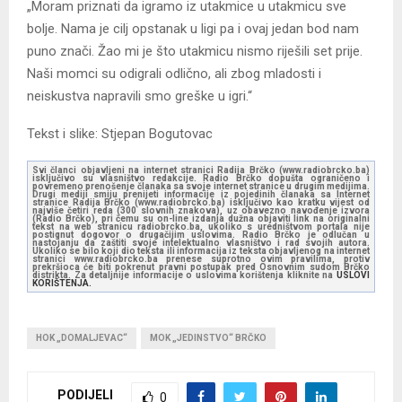
„Moram priznati da igramo iz utakmice u utakmicu sve
bolje. Nama je cilj opstanak u ligi pa i ovaj jedan bod nam
puno znači. Žao mi je što utakmicu nismo riješili set prije.
Naši momci su odigrali odlično, ali zbog mladosti i
neiskustva napravili smo greške u igri.“
Tekst i slike: Stjepan Bogutovac
Svi članci objavljeni na internet stranici Radija Brčko (www.radiobrcko.ba)
isključivo su vlasništvo redakcije. Radio Brčko dopušta ograničeno i
povremeno prenošenje članaka sa svoje internet stranice u drugim medijima.
Drugi mediji smiju prenijeti informacije iz pojedinih članaka sa Internet
stranice Radija Brčko (www.radiobrcko.ba) isključivo kao kratku vijest od
najviše četiri reda (300 slovnih znakova), uz obavezno navođenje izvora
(Radio Brčko), pri čemu su on-line izdanja dužna objaviti link na originalni
tekst na web stranicu radiobrcko.ba, ukoliko s uredništvom portala nije
postignut dogovor o drugačijim uslovima. Radio Brčko je odlučan u
nastojanju da zaštiti svoje intelektualno vlasništvo i rad svojih autora.
Ukoliko se bilo koji dio teksta ili informacija iz teksta objavljenog na internet
stranici www.radiobrcko.ba prenese suprotno ovim pravilima, protiv
prekršioca će biti pokrenut pravni postupak pred Osnovnim sudom Brčko
distrikta. Za detaljnije informacije o uslovima korištenja kliknite na
USLOVI
KORIŠTENJA.
HOK „DOMALJEVAC“
MOK „JEDINSTVO“ BRČKO
PODIJELI
0